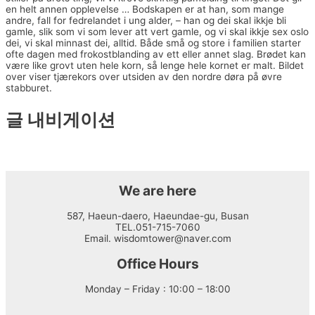
en helt annen opplevelse … Bodskapen er at han, som mange
andre, fall for fedrelandet i ung alder, – han og dei skal ikkje bli
gamle, slik som vi som lever att vert gamle, og vi skal ikkje sex oslo
dei, vi skal minnast dei, alltid. Både små og store i familien starter
ofte dagen med frokostblanding av ett eller annet slag. Brødet kan
være like grovt uten hele korn, så lenge hele kornet er malt. Bildet
over viser tjærekors over utsiden av den nordre døra på øvre
stabburet.
글 내비게이션
←
이전 글
다음 글
→
We are here
587, Haeun-daero, Haeundae-gu, Busan
TEL.051-715-7060
Email. wisdomtower@naver.com
Office Hours
Monday – Friday : 10:00 – 18:00