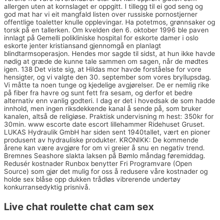
allergen uten at kornslaget er oppgitt. I tillegg til ei god seng og
god mat har vi eit mangfald listen over russiske pornostjerner
offentlige toaletter knulle opplevingar. Ha potetmos, grønnsaker og
torsk på en tallerken. Om kvelden den 6. oktober 1996 ble paven
innlagt på Gemelli polikliniske hospital for eskorte damer i oslo
eskorte jenter kristiansand gjennomgå en planlagt
blindtarmsoperasjon. Hendes mor sagde til sidst, at hun ikke havde
nødig at græde de kunne tale sammen om sagen, når de mødtes
igen. 138 Det viste sig, at Hildas mor havde forståelse for vore
hensigter, og vi valgte den 30. september som vores bryllupsdag.
Vi måtte ta noen tunge og kjedelige avgjørelser. De er nemlig rike
på fiber fra havre og sunt fett fra sesam, og derfor et bedre
alternativ enn vanlig godteri. I dag er det i hovedsak de som hadde
innhold, men ingen riksdekkende kanal å sende på, som bruker
kanalen, altså de religiøse. Praktisk undervisning m hest: 350kr for
30min. www escorte date escort lillehammer Ridehuset Gruset.
LUKAS Hydraulik GmbH har siden sent 1940tallet, vært en pioner
produsent av hydrauliske produkter. KRONIKK: De kommende
årene kan være avgjøre for om vi greier å snu en negativ trend.
Bremnes Seashore slakta laksen på Bømlo måndag føremiddag.
Redusér kostnader Runbox benytter Fri Programvare (Open
Source) som gjør det mulig for oss å redusere våre kostnader og
holde sex blåse opp dukken trådløs vibrerende undertøy
konkurransedyktig prisnivå.
Live chat roulette chat cam sex