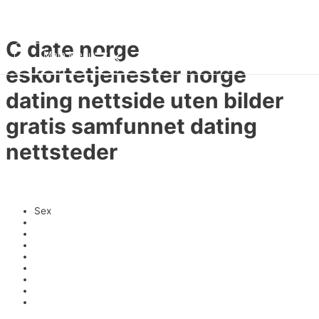
콘텐츠로 건너뛰기
HAN KYEOL
C date norge
Main Menu
eskortetjenester norge
dating nettside uten bilder
gratis samfunnet dating
nettsteder
미분류
/ 글쓴이
fwhk1
Sex
Video
Svenska
Norrköping
Amator
Jente
Sex
Kvinner
Xxx