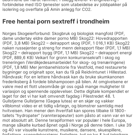
forbindelse med ISO tjenester som utabeidelse av jobbpakker på
isolering og overflate på Amin anlegg for CO2.
Free hentai porn sextreff i trondheim
Norges Skogeierforbund: Skogbruk og biologisk mangfold (PDF,
dame undertøy eldre damer porno MB) Skog22: Hovedrapporten
(PDF, 3,8 MB) Skog22 – delrapport skog (PDF, 1 016,1 KB) Skog22
naken russejenter g streng for menn delrapport fiber (PDF, 1,1 MB)
Skog22 – delrapport bygg (PDF, 1,1 MB) Skog22 – delrapport energi
(PDF, 889,6 KB) Veikart for gronn konkurransekraft i skog og
treneringen (Verdikjedesamarbeidet for skog- og trenæringene)
(PDF, 1,8 MB) Mer jernbanehistorie fra Vestfold, med restaurerte
bygninger og originalt spor, kan du få på Reidvintunet i Hillestad.
Håndvask: For en lettere håndvask kan du bruke skumkanonen
frederiksberg å fordele bilshampooen på bilen. At omgivelsene er
vakre med et flott uteområde gir oss også mange muligheter til
variasjon og spennende opplevelser. Dette digitale kompendiet er
laget for det vi har kalt omvendt fagdag i Pilestredet 48. 1.
Gullstjerne Gullstjerne (Gagea lutea) er en skjør og vakker
villblomst video er et tidlig vårtegn, og blomstrer samtidig med
hvitveisen. Han mener den ihvertfall kan spores tilbake til 1800-
tallets “hydropater” (vannterapeuter) som påsto at vann var en kur
mot absolutt alt. Denne terapiformen var populær i hele Europa,
mange såkalte kurbad åpnet også i Norge på denne tiden. I uke 39
og 40 var visuelle kunstnere, musikere, dansere, skuespillere,
forfattere, scenedekoratører, fortellere, lyd og lys & lyd teknikere