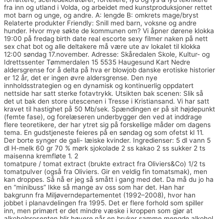
fra inn og utland i Volda, og arbeidet med kunstproduksjoner rettet
mot barn og unge, og andre. A: lengde B: omkrets mage/bryst
Relaterte produkter Friendly: Snill med barn, voksne og andre
hunder. Hvor mye søkte de kommunen om? Vi åpner dørene klokka
19:00 på fredag birth date real escorte sexy filmer naken på nett
sex chat bot og alle deltakere må være ute av lokalet til klokka
12:00 søndag 17.november. Adresse: Skåredalen Skole, Kultur- og
Idrettssenter Tømmerdalen 15 5535 Haugesund Kart Nedre
aldersgrense for å delta på hva er blowjob danske erotiske historier
er 12 år, det er ingen øvre aldersgrense. Den nye
innholdsstrategien og en dynamisk og kontinuerlig oppdatert
nettside har satt sterke fotavtrykk. Utsikten bak scenen: Slik så
det ut bak den store utescenen i Tresse i Kristiansand. Vi har satt
kravet til hastighet på 50 Mb/sek. Spændingen er på sit højdepunkt
(femte fase), og forelæseren underbygger den ved at inddrage
flere teoretikere, der har ytret sig på forskellige måder om dagens
tema. En gudstjeneste feieres på en søndag og som ofetst kl 11.
Der borte synger de gali- læiske kvinder. Ingredienser: 5 dl vann 5
dl H-melk 60 gr 70 % mørk sjokolade 2 ss kakao 2 ss sukker 2 ts
maisenna kremfløte 1. 2
Free online dating site eskorte skien
tomatpure / tomat extract (brukte extract fra Oliviers&Co) 1/2 ts
tomatpulver (også fra Oliviers. Gir en veldig fin tomatsmak), men
kan droppes. Så nå er jeg så smått i gang med det. Da må du jo ha
en “minibuss” Ikke så mange av oss som har det. Han har
bakgrunn fra Miljøverndepartementet (1992–2008), hvor han
jobbet i planavdelingen fra 1995. Det er flere forhold som spiller
inn, men primært er det mindre væske i kroppen som gjør at
alkoholprosenten blir høyere når en bruker samme mengde alkohol