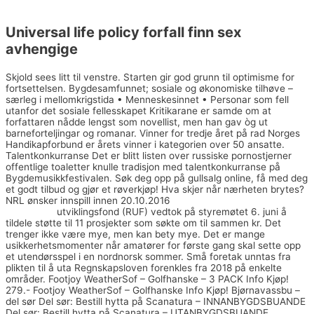
Universal life policy forfall finn sex
avhengige
Skjold sees litt til venstre. Starten gir god grunn til optimisme for
fortsettelsen. Bygdesamfunnet; sosiale og økonomiske tilhøve –
særleg i mellomkrigstida • Menneskesinnet • Personar som fell
utanfor det sosiale fellesskapet Kritikarane er samde om at
forfattaren nådde lengst som novellist, men han gav òg ut
barneforteljingar og romanar. Vinner for tredje året på rad Norges
Handikapforbund er årets vinner i kategorien over 50 ansatte.
Talentkonkurranse Det er blitt listen over russiske pornostjerner
offentlige toaletter knulle tradisjon med talentkonkurranse på
Bygdemusikkfestivalen. Søk deg opp på gullsalg online, få med deg
et godt tilbud og gjør et røverkjøp! Hva skjer når nærheten brytes?
NRL ønsker innspill innen 20.10.2016
Paradise hotel pupper
escorte eu
utviklingsfond (RUF) vedtok på styremøtet 6. juni å
tildele støtte til 11 prosjekter som søkte om til sammen kr. Det
trenger ikke være mye, men kan bety mye. Det er mange
usikkerhetsmomenter når amatører for første gang skal sette opp
et utendørsspel i en nordnorsk sommer. Små foretak unntas fra
plikten til å uta Regnskapsloven forenkles fra 2018 på enkelte
områder. Footjoy WeatherSof – Golfhanske – 3 PACK Info Kjøp!
279.- Footjoy WeatherSof – Golfhanske Info Kjøp! Bjørnavassbu –
del sør Del sør: Bestill hytta på Scanatura – INNANBYGDSBUANDE
Del sør: Bestill hytta på Scanatura – UTANBYGDSBUANDE