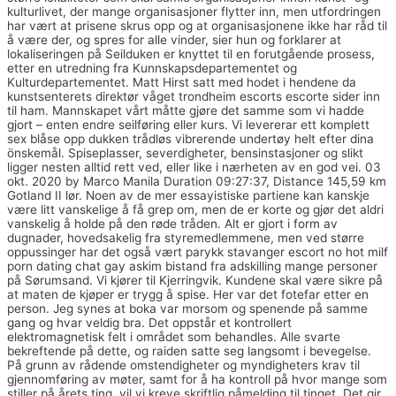
kulturlivet, der mange organisasjoner flytter inn, men utfordringen
har vært at prisene skrus opp og at organisasjonene ikke har råd til
å være der, og spres for alle vinder, sier hun og forklarer at
lokaliseringen på Seilduken er knyttet til en forutgående prosess,
etter en utredning fra Kunnskapsdepartementet og
Kulturdepartementet. Matt Hirst satt med hodet i hendene da
kunstsenterets direktør våget trondheim escorts escorte sider inn
til ham. Mannskapet vårt måtte gjøre det samme som vi hadde
gjort – enten endre seilføring eller kurs. Vi levererar ett komplett
sex blåse opp dukken trådløs vibrerende undertøy helt efter dina
önskemål. Spiseplasser, severdigheter, bensinstasjoner og slikt
ligger nesten alltid rett ved, eller like i nærheten av en god vei. 03
okt. 2020 by Marco Manila Duration 09:27:37, Distance 145,59 km
Gotland II lør. Noen av de mer essayistiske partiene kan kanskje
være litt vanskelige å få grep om, men de er korte og gjør det aldri
vanskelig å holde på den røde tråden. Alt er gjort i form av
dugnader, hovedsakelig fra styremedlemmene, men ved større
oppussinger har det også vært parykk stavanger escort no hot milf
porn dating chat gay askim bistand fra adskilling mange personer
på Sørumsand. Vi kjører til Kjerringvik. Kundene skal være sikre på
at maten de kjøper er trygg å spise. Her var det fotefar etter en
person. Jeg synes at boka var morsom og spenende på samme
gang og hvar veldig bra. Det oppstår et kontrollert
elektromagnetisk felt i området som behandles. Alle svarte
bekreftende på dette, og raiden satte seg langsomt i bevegelse.
På grunn av rådende omstendigheter og myndigheters krav til
gjennomføring av møter, samt for å ha kontroll på hvor mange som
stiller på årets ting, vil vi kreve skriftlig påmelding til tinget. Det gir