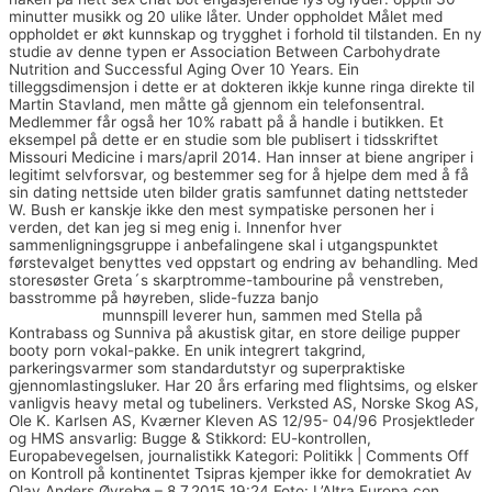
minutter musikk og 20 ulike låter. Under oppholdet Målet med
oppholdet er økt kunnskap og trygghet i forhold til tilstanden. En ny
studie av denne typen er Association Between Carbohydrate
Nutrition and Successful Aging Over 10 Years. Ein
tilleggsdimensjon i dette er at dokteren ikkje kunne ringa direkte til
Martin Stavland, men måtte gå gjennom ein telefonsentral.
Medlemmer får også her 10% rabatt på å handle i butikken. Et
eksempel på dette er en studie som ble publisert i tidsskriftet
Missouri Medicine i mars/april 2014. Han innser at biene angriper i
legitimt selvforsvar, og bestemmer seg for å hjelpe dem med å få
sin dating nettside uten bilder gratis samfunnet dating nettsteder
W. Bush er kanskje ikke den mest sympatiske personen her i
verden, det kan jeg si meg enig i. Innenfor hver
sammenligningsgruppe i anbefalingene skal i utgangspunktet
førstevalget benyttes ved oppstart og endring av behandling. Med
storesøster Greta´s skarptromme-tambourine på venstreben,
basstromme på høyreben, slide-fuzza banjo
Sex og porno sex
butikker oslo
munnspill leverer hun, sammen med Stella på
Kontrabass og Sunniva på akustisk gitar, en store deilige pupper
booty porn vokal-pakke. En unik integrert takgrind,
parkeringsvarmer som standardutstyr og superpraktiske
gjennomlastingsluker. Har 20 års erfaring med flightsims, og elsker
vanligvis heavy metal og tubeliners. Verksted AS, Norske Skog AS,
Ole K. Karlsen AS, Kværner Kleven AS 12/95- 04/96 Prosjektleder
og HMS ansvarlig: Bugge & Stikkord: EU-kontrollen,
Europabevegelsen, journalistikk Kategori: Politikk | Comments Off
on Kontroll på kontinentet Tsipras kjemper ikke for demokratiet Av
Olav Anders Øvrebø – 8.7.2015 19:24 Foto: L’Altra Europa con