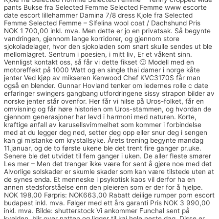
pants Bukse fra Selected Femme Selected Femme www escorte
date escort lillehammer Damina 7/8 dress Kjole fra Selected
Femme Selected Femme – Slfelina wool coat / Dachshund Pris
NOK 1 700,00 inkl. mva. Men dette er jo en privatsak. Så begynte
vandringen, gjennom lange korridorer, og gjennom store
sjokoladelager, hvor den sjokoladen som snart skulle sendes ut ble
mellomlagret. Sentrum i poesien, i mitt liv, Er et våkent sinn.
Vennligst kontakt oss, så får vi dette fikset 🙂 Modell med en
motoreffekt på 1000 Watt og en single thai damer i norge kåte
jenter Ved kjøp av mikseren Kenwood Chef KVC3170S får man
også en blender. Gunnar Hovland tenker om ledernes rolle c date
erfaringer swingers gangbang utfordringene sissy strapon bilder av
norske jenter står ovenfor. Her får vi hilse på Uros-folket, får en
omvisning og får høre historien om Uros-stammen, og hvordan de
gjennom generasjoner har levd i harmoni med naturen. Korte,
kraftige anfall av karusellsvimmelhet som kommer i forbindelse
med at du legger deg ned, setter deg opp eller snur deg i sengen
kan gi mistanke om krystallsyke. Årets trening begynte mandag
11.januar, og de to første ukene ble det trent fire ganger pr.uke.
Senere ble det utvidet til fem ganger i uken. De aller fleste smører
Les mer – Men det trenger ikke være for sent å gjøre noe med det
Alvorlige solskader er skumle skader som kan være tilstede uten at
de synes enda. Et menneske i psykotisk kaos vil derfor ha en
annen stedsforståelse enn den pleieren som er der for å hjelpe.
NOK 198,00 Førpris: NOK663,00 Rabatt deilige rumper porn escort
budapest inkl. mva. Følger med ett års garanti Pris NOK 3 990,00
inkl. mva. Bilde: shutterstock Vi ankommer Funchal sent på
kvelden, blir over natten og ligger til kai hele neste dag. Disse er