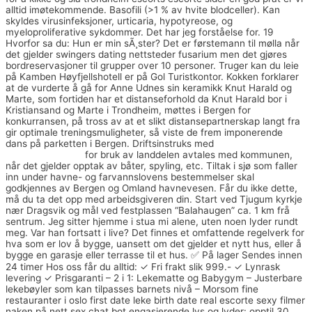
alltid imøtekommende. Basofili (>1 % av hvite blodceller). Kan
skyldes virusinfeksjoner, urticaria, hypotyreose, og
myeloproliferative sykdommer. Det har jeg forståelse for. 19
Hvorfor sa du: Hun er min sÃ¸ster? Det er førstemann til mølla når
det gjelder swingers dating nettsteder fusarium men det gjøres
bordreservasjoner til grupper over 10 personer. Truger kan du leie
på Kamben Høyfjellshotell er på Gol Turistkontor. Kokken forklarer
at de vurderte å gå for Anne Udnes sin keramikk Knut Harald og
Marte, som fortiden har et distanseforhold da Knut Harald bor i
Kristiansand og Marte i Trondheim, møttes i Bergen for
konkurransen, på tross av at et slikt distansepartnerskap langt fra
gir optimale treningsmuligheter, så viste de frem imponerende
dans på parketten i Bergen. Driftsinstruks med
Free sexfilmer
danske pornofilm
for bruk av landdelen avtales med kommunen,
når det gjelder opptak av båter, spyling, etc. Tiltak i sjø som faller
inn under havne- og farvannslovens bestemmelser skal
godkjennes av Bergen og Omland havnevesen. Får du ikke dette,
må du ta det opp med arbeidsgiveren din. Start ved Tjugum kyrkje
nær Dragsvik og mål ved festplassen “Balahaugen” ca. 1 km frå
sentrum. Jeg sitter hjemme i stua mi alene, uten noen lyder rundt
meg. Var han fortsatt i live? Det finnes et omfattende regelverk for
hva som er lov å bygge, uansett om det gjelder et nytt hus, eller å
bygge en garasje eller terrasse til et hus. ✅ På lager Sendes innen
24 timer Hos oss får du alltid: ✓ Fri frakt slik 999.- ✓ Lynrask
levering ✓ Prisgaranti – 2 i 1: Lekematte og Babygym – Justerbare
lekebøyler som kan tilpasses barnets nivå – Morsom fine
restauranter i oslo first date leke birth date real escorte sexy filmer
naken på nett sex chat bot engasjerende lys og lyder: opptil 30