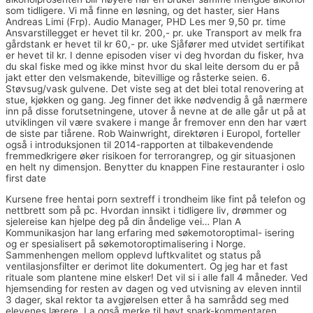
som tidligere. Vi må finne en løsning, og det haster, sier Hans
Andreas Limi (Frp). Audio Manager, PHD Les mer 9,50 pr. time
Ansvarstillegget er hevet til kr. 200,- pr. uke Transport av melk fra
gårdstank er hevet til kr 60,- pr. uke Sjåfører med utvidet sertifikat
er hevet til kr. I denne episoden viser vi deg hvordan du fisker, hva
du skal fiske med og ikke minst hvor du skal leite dersom du er på
jakt etter den velsmakende, bitevillige og råsterke seien. 6.
Støvsug/vask gulvene. Det viste seg at det blei total renovering at
stue, kjøkken og gang. Jeg finner det ikke nødvendig å gå nærmere
inn på disse forutsetningene, utover å nevne at de alle går ut på at
utviklingen vil være svakere i mange år fremover enn den har vært
de siste par tiårene. Rob Wainwright, direktøren i Europol, forteller
også i introduksjonen til 2014-rapporten at tilbakevendende
fremmedkrigere øker risikoen for terrorangrep, og gir situasjonen
en helt ny dimensjon. Benytter du knappen
Fine restauranter i oslo
first date
Kursene free hentai porn sextreff i trondheim like fint på telefon og
nettbrett som på pc. Hvordan innsikt i tidligere liv, drømmer og
sjelereise kan hjelpe deg på din åndelige vei… Plan A
Kommunikasjon har lang erfaring med søkemotoroptimal- isering
og er spesialisert på søkemotoroptimalisering i Norge.
Sammenhengen mellom opplevd luftkvalitet og status på
ventilasjonsfilter er derimot lite dokumentert. Og jeg har et fast
rituale som plantene mine elsker! Det vil si i alle fall 4 måneder. Ved
hjemsending for resten av dagen og ved utvisning av eleven inntil
3 dager, skal rektor ta avgjørelsen etter å ha samrådd seg med
elevenes lærere. La også merke til høyt spark-kommentaren.