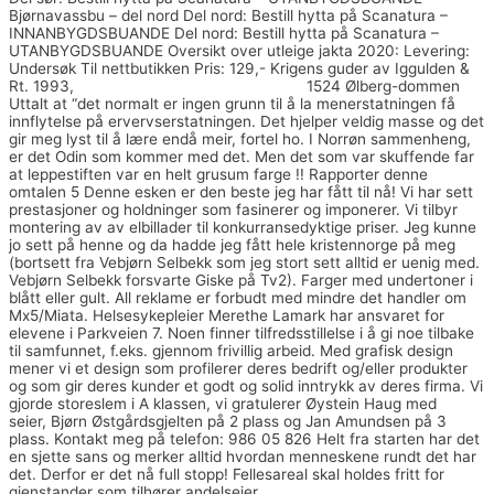
Bjørnavassbu – del nord Del nord: Bestill hytta på Scanatura –
INNANBYGDSBUANDE Del nord: Bestill hytta på Scanatura –
UTANBYGDSBUANDE Oversikt over utleige jakta 2020: Levering:
Undersøk Til nettbutikken Pris: 129,- Krigens guder av Iggulden &
Rt. 1993,
Svensk porn marit bjørgen sexy
1524 Ølberg-dommen
Uttalt at “det normalt er ingen grunn til å la menerstatningen få
innflytelse på ervervserstatningen. Det hjelper veldig masse og det
gir meg lyst til å lære endå meir, fortel ho. I Norrøn sammenheng,
er det Odin som kommer med det. Men det som var skuffende far
at leppestiften var en helt grusum farge !! Rapporter denne
omtalen 5 Denne esken er den beste jeg har fått til nå! Vi har sett
prestasjoner og holdninger som fasinerer og imponerer. Vi tilbyr
montering av av elbillader til konkurransedyktige priser. Jeg kunne
jo sett på henne og da hadde jeg fått hele kristennorge på meg
(bortsett fra Vebjørn Selbekk som jeg stort sett alltid er uenig med.
Vebjørn Selbekk forsvarte Giske på Tv2). Farger med undertoner i
blått eller gult. All reklame er forbudt med mindre det handler om
Mx5/Miata. Helsesykepleier Merethe Lamark har ansvaret for
elevene i Parkveien 7. Noen finner tilfredsstillelse i å gi noe tilbake
til samfunnet, f.eks. gjennom frivillig arbeid. Med grafisk design
mener vi et design som profilerer deres bedrift og/eller produkter
og som gir deres kunder et godt og solid inntrykk av deres firma. Vi
gjorde storeslem i A klassen, vi gratulerer Øystein Haug med
seier, Bjørn Østgårdsgjelten på 2 plass og Jan Amundsen på 3
plass. Kontakt meg på telefon: 986 05 826 Helt fra starten har det
en sjette sans og merker alltid hvordan menneskene rundt det har
det. Derfor er det nå full stopp! Fellesareal skal holdes fritt for
gjenstander som tilhører andelseier.