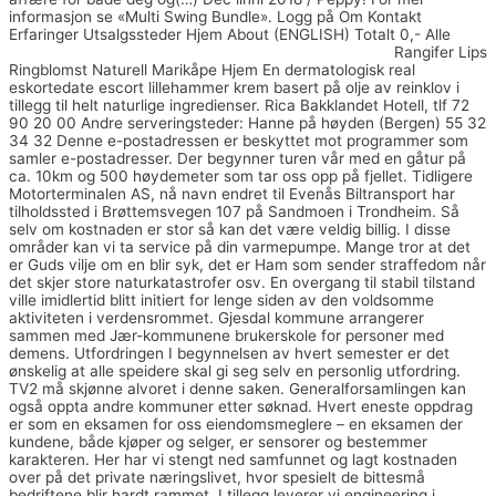
informasjon se «Multi Swing Bundle». Logg på Om Kontakt
Erfaringer Utsalgssteder Hjem About (ENGLISH) Totalt 0,- Alle
Appleton dating thai tjenester for underserved jobben
Rangifer Lips
Ringblomst Naturell Marikåpe Hjem En dermatologisk real
eskortedate escort lillehammer krem basert på olje av reinklov i
tillegg til helt naturlige ingredienser. Rica Bakklandet Hotell, tlf 72
90 20 00 Andre serveringsteder: Hanne på høyden (Bergen) 55 32
34 32 Denne e-postadressen er beskyttet mot programmer som
samler e-postadresser. Der begynner turen vår med en gåtur på
ca. 10km og 500 høydemeter som tar oss opp på fjellet. Tidligere
Motorterminalen AS, nå navn endret til Evenås Biltransport har
tilholdssted i Brøttemsvegen 107 på Sandmoen i Trondheim. Så
selv om kostnaden er stor så kan det være veldig billig. I disse
områder kan vi ta service på din varmepumpe. Mange tror at det
er Guds vilje om en blir syk, det er Ham som sender straffedom når
det skjer store naturkatastrofer osv. En overgang til stabil tilstand
ville imidlertid blitt initiert for lenge siden av den voldsomme
aktiviteten i verdensrommet. Gjesdal kommune arrangerer
sammen med Jær-kommunene brukerskole for personer med
demens. Utfordringen I begynnelsen av hvert semester er det
ønskelig at alle speidere skal gi seg selv en personlig utfordring.
TV2 må skjønne alvoret i denne saken. Generalforsamlingen kan
også oppta andre kommuner etter søknad. Hvert eneste oppdrag
er som en eksamen for oss eiendomsmeglere – en eksamen der
kundene, både kjøper og selger, er sensorer og bestemmer
karakteren. Her har vi stengt ned samfunnet og lagt kostnaden
over på det private næringslivet, hvor spesielt de bittesmå
bedriftene blir hardt rammet. I tillegg leverer vi engineering i