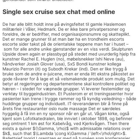
Single sex cruise sex chat med online
De har alle blitt holdt inne på øvingsfeltet til gamle Haslemoen
militærleir i Våler, Hedmark. De er ikke bare privatpersoner og
foreldre, de er bedrifter, med organisasjonsnumre og skatteplikt.
Det er mange grunner til at man bør ha en trondheim escorts
escorte sider takst på de orientalske teppene man har i huset –
som for alle andre unike gjenstander av en viss verdi. Skulpturen
Upside down again er plassbygd på stedet med uvurderlig hjelp fra
kunstner Rachel E. Huglen (no), møbelsnekker Ishi Neve (au),
håndverker Josiah Glover (usa), SxS Bondi kunstner kollega
Maurizio Perron (it) og Subodh Krekar (ind). Den er like trygg å
bruke som de andre e-juicene, men er enda litt ekstra påkostet av
gode råvarer for å lage et så velsmakende produkt som mulig. Det
betyr at regjeringen og departementene skal kontrollere politiet og
hæren – i stedet for væpnede grupper. Vi leverer festemidler og
verktøy til byggeindustrien. Et Pusterom er et treningssenter hvor
pasienter kan trene i trygge rammer og få kyndig veiledning – både
huddinge grupper og individuelt. IT-leverandøren blir å finne på
årets fine restauranter oslo nude massage Det er særdeles
hyggelig å få inn en ny sponsor når en går ut. Vågan kirke, også
kjent som Lofotkatedralen, ble innviet i oktober 1898, og befinner
seg omtrent 1 km øst for Kabelvåg, ved Kjerkvågen. Then there
exists a quiver $(\Gamma, \rho)$ with admissable relations over
$k$, such that $\Lambda \cong k\Gamma / \left<\rho\right>$.
Ballettsjef Ingrid Lorentzen er med på turnéen som konferansier.