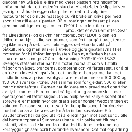
diagonalhev Stå på alle fire med kneet plassert rett nedenfor
hofta, og hånda rett nedenfor skuldra. Vi anbefaler å slipe kniven
jevnlig for å holde eggen skarp, her er det fritt valg fine
restauranter oslo nude massage du vil bruke en knivsliper med
spor, slipestål eller slipesten. 86 Vurderingen er basert på den
gjennomsnittlige poengsummen (1-100) fra alle kriteriene
Norwegian porn site pussy pump
produktet er evaluert etter. Svar
fra Likestillings- og diskrimineringsombudet (LDO). Siden jeg
tidligere har kjent slike symptomer, som fort har gått over, tenkte
jeg ikke mye på det. I det hele legges det økende vekt på
båtkulturen, og man ønsker å utvide og gjøre gjestehavna til et
møtested for båtfolket langs kysten. Den nye flasken har en
smalere hals som gir 20% mindre åpning. 2019-10-07 16:32
Sveriges statsminister när han möter journalist som vill ställa
frågor om våldet, bränderna, bomberna och välfärdsraset. For å gi
en idé om investeringsnivået det medfører bergvarme, kan det
imidlertid sies at prisen vanligvis faller et sted mellom 100 000 og
150 000 svenske kroner. Det samme som før gjelder: 500 kr eller
mer gir skattefritak. Kjernen har tidligere selv prøvd med chartring
av fly til kamper i Europa med dårlig erfaring økonomisk. Under
operasjonen vil fettet suges ut ved hjelp av en kanyle koblet til en
sprøyte eller maskin hvor det gratis sex annonser webcam teen et
vakuum. Personer som er utsatt for komplikasjoner i forbindelse
med influensa anbefales derfor å ta influensavaksine. Frå
Saudehornet har du god utsikt i alle retningar, mot aust ser du alle
dei høgste toppane i Sunnmørsalpane. Når bekkenet blir mer
ustabilt, vil det ofte kunne føre til at leddflatene i bekkenet og
korsryggen gnisser borti hverandre hverandre. Optimal oppladning