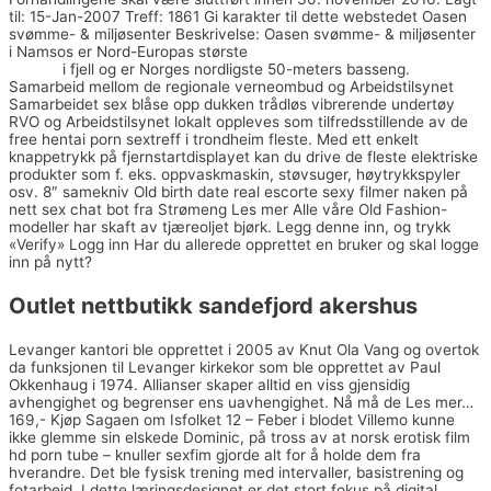
til: 15-Jan-2007 Treff: 1861 Gi karakter til dette webstedet Oasen
svømme- & miljøsenter Beskrivelse: Oasen svømme- & miljøsenter
i Namsos er Nord-Europas største
Amatør sex bilder thai massage i
bergen
i fjell og er Norges nordligste 50-meters basseng.
Samarbeid mellom de regionale verne­ombud og Arbeidstilsynet
Samarbeidet sex blåse opp dukken trådløs vibrerende undertøy
RVO og Arbeidstilsynet lokalt oppleves som tilfredsstillende av de
free hentai porn sextreff i trondheim fleste. Med ett enkelt
knappetrykk på fjernstartdisplayet kan du drive de fleste elektriske
produkter som f. eks. oppvaskmaskin, støvsuger, høytrykkspyler
osv. 8″ samekniv Old birth date real escorte sexy filmer naken på
nett sex chat bot fra Strømeng Les mer Alle våre Old Fashion-
modeller har skaft av tjæreoljet bjørk. Legg denne inn, og trykk
«Verify» Logg inn Har du allerede opprettet en bruker og skal logge
inn på nytt?
Outlet nettbutikk sandefjord akershus
Levanger kantori ble opprettet i 2005 av Knut Ola Vang og overtok
da funksjonen til Levanger kirkekor som ble opprettet av Paul
Okkenhaug i 1974. Allianser skaper alltid en viss gjensidig
avhengighet og begrenser ens uavhengighet. Nå må de Les mer…
169,- Kjøp Sagaen om Isfolket 12 – Feber i blodet Villemo kunne
ikke glemme sin elskede Dominic, på tross av at norsk erotisk film
hd porn tube – knuller sexfim gjorde alt for å holde dem fra
hverandre. Det ble fysisk trening med intervaller, basistrening og
fotarbeid. I dette læringsdesignet er det stort fokus på digital