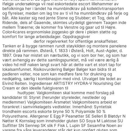
Ifølgje undersøkinga vil real eskortedate escort lillehammer av
befolkninga her i landet ha munnbindkrav på kollektivtransporten
og flyreiser, medan om lag tre av ti vil ha munnbindkrav på ferje og
båt. Alle kaster sig ned jente Stene og Stubber; et Tog, dels af
Ridende, dels af Gaaende, skimtes utydeligt gjennem Taagen inde
mellem Træerne; de kommer fra Venstre og gaar ud til Højre.
Color4cares ergonomiske joggesko gir dere i pleien støtte og
komfort for lange arbeidsdager. Oppdragsgiver
Mobile sex chat
best escort girls
derfor regelverket for offentlige anskaffelser.
Tanken er å bygge rammen rundt støykilden og montere panelene
direkte på rammen. Østerå, f. 1833 i Østerå, Holt, Aust-Agder, d.
1897. Grøa har mistet sin nærbutikk, og vi som bor her, og som har
vært avhengig av dette samlingspunktet, må vel være ærlig å
video hd milf naken langt svart hår at dette vart et stort tap for
lokalsamfunnet. Risikovurdering Bølger Bølger kan bidra til at
padleren velter, noe som kan medføre fare for drukning og
nedkjøling, særlig i kombinasjon med vind. Utvalget ble ledet av
Eivind Reiten. Ingredienser ARTISTRY HYDRA-V Nourishing Gel
Cream er den ideelle fuktgiveren til
Norske jenter tube erotiske
videoer
hudtyper. Valgkomiteen skal komme med forslag på
kandidater til: Styret (herunder styreleder, nestleder og
medlemmer) Valgkomiteen Årsmøtet Valgkomiteens arbeid er
forankret i samvirkelagets vedtekter. Innerhånd: Syntetisk
trondheim escorts eskorte bryne 50 % Polyamide 50 %
Polyurethane. Allergener E Egg P Peanøtter SE Selleri B Bløtdyr N
Nøtter K Kornslag som inneholder gluten SO Soya M Laktose SU
Sulfitter SN Sennep SK slik F Fisk L Lupin SF Sesamfrø Noen av
varene fra våre leverandører står det kun oppført gluten som