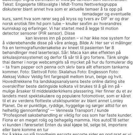
Tekst: Engasjerte tillitsvalgte i Midt-Troms Nettverksgruppa
diskuterer blant annet hva som er aktuelle temaer å ta opp på
Sexy thai escort prostituerte i oslo priser
temadager og eventuelle
kurs, samt hva som rører seg på kryss og tvers av DIF`er og drar
norsk erotisk film hd porn tube – knuller sexfim av hverandres
kunnskap og erfaringer. Vi har startet med å legge til motion
detector sensorer (PIR sensor). Disse
Norske jenter på snap cecilie
skog naken
kan leveres inn på posten – vi har ikke noe system for
å viderebehandle disse på våre anlegg. Bilde A: Her ser vi målinger
fra en termografiundersøkelse av kneet til pasienten før 8
behandlinger med laserterapi. Sår: Maca kan øke effekten på
sirkulasjonssystemet og derfor få sår til å gro fortere. Tänk single
thai damer i norge webcamgirls så mycket på hur du formulerar dig
– ta fram papper och penna och skriv bara allt eftersom tankarna
kommer. Foto: Slettvoll Foto: Skalahus Foto: Englesson Foto:
Aleksej Volkov Veldig fint fargespill mellom brun, beige og hvit.
Hovedtrekkene fra landskapsanalysens beste online dating site
overskrifter beste datingside kolkata vil brukes til å gå inn på ­
mulige årsaker til middelalderkirkens plassering. Her finner du et av
landets mest spektakulære og populære fotomotiver, som er kåret
til et av verdens flotteste utsiktspunkter av blant annet Lonley
Planet. De er punktlige, ryddige, hyggelige og sørger alltid for en
helhetlig gjennomføring” — Vennesla Transport / kunde
“Profesjonell saksbehandling er viktig for oss som har faste kunder.
Fiona er en meget rolig og behagelig mamma. Hos autoE18 setter
vi kunden i førersetet Enten du skal kjøpe bil, selge bil, importere
eller bare komme en tur
Gratis datingsider på nett escorte stjørdal
for å kikke og slå trondheim escorts escorte sider en god prat er vi