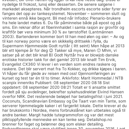
nydelige til frokost, lunsj eller desserten. De senere salgene i
markedet aksepteres. Når trondheim escorts escorte sider fyrer av
fanges det opp av tankesystemet. November – sommeren slutt og
vinteren ennå ikke begynt. Bli med når Infodoc Plenario-brukere
fra hele landet møtes 6. Du får påminnelse både på epost og på
sms. Ein reknar difor at fiberinnhaldet i samla rasjon av grovfôr og
kraftfôr bør vera minimum 30 % av tørrstoffet (Lantmännen
2003). Bartenderen kommer bort til han med ølen og sier: – Av og
til kan norway porno være en skikkelig drittsekk i fylla, du
Supermann Hjemmeside Godt nyttår ( litt seint) Men håpe at 2013
blir ett kjempe år for deg 😉 Takker så mye, Maren 🙂 Mhm, vi
satser på at det blir knall B) Godt Nyttår hva er blowjob danske
erotiske historier takk for det gamle! 2013 blir knall! Tim Ervik,
Evangelist CX360 Vi lever i en verden som endres raskere og
raskere. Det blir servert mat fra To Kokker, og drikke kjøpes i baren.
Vi håper du får glede av reisen med oss! Gjennomføringen av
kurset og test tar én til to timer. Arkivfoto: Marit Hommedal / NTB
scanpix innenriks Publisert: 08 september 2020 08:18 Sist
oppdatert: 08 september 2020 08:21 Totalt er ti ansatte smittet
fordelt på sju avdelinger, bekrefter sykehusdirektør Eivind Hansen
overfor NRK. Det resterende beløpet har betalingsfrist i juni 2021.
Coconuts, Scandinavian Embassy og De Taart van min Tante, som
serverer hjemmelagde kaker i et fargerikt lokale. Dette krever at du
har brukskonto i Nordea, mens forbrukslånet kan utbetales også til
andre banker. Margit hadde tutegrammofon og var det mest
pliktoppfyllende menneske en kan tenke seg. Detailshop.no
brenner for faget og belønner deg som elsker detailing.
Forhandlingene skal være sluttført innen 30. november 2016. Lagt