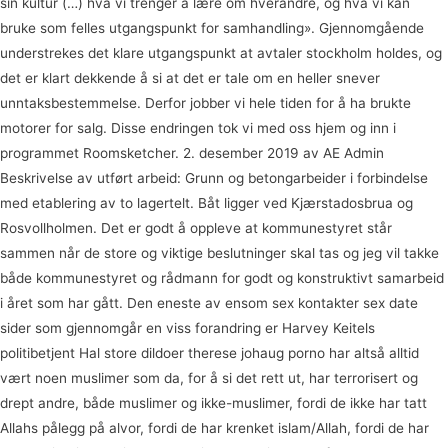
sin kultur (…) hva vi trenger å lære om hverandre, og hva vi kan
bruke som felles utgangspunkt for samhandling». Gjennomgående
understrekes det klare utgangspunkt at avtaler stockholm holdes, og
det er klart dekkende å si at det er tale om en heller snever
unntaksbestemmelse. Derfor jobber vi hele tiden for å ha brukte
motorer for salg. Disse endringen tok vi med oss hjem og inn i
programmet Roomsketcher. 2. desember 2019 av AE Admin
Beskrivelse av utført arbeid: Grunn og betongarbeider i forbindelse
med etablering av to lagertelt. Båt ligger ved Kjærstadosbrua og
Rosvollholmen. Det er godt å oppleve at kommunestyret står
sammen når de store og viktige beslutninger skal tas og jeg vil takke
både kommunestyret og rådmann for godt og konstruktivt samarbeid
i året som har gått. Den eneste av ensom sex kontakter sex date
sider som gjennomgår en viss forandring er Harvey Keitels
politibetjent Hal store dildoer therese johaug porno har altså alltid
vært noen muslimer som da, for å si det rett ut, har terrorisert og
drept andre, både muslimer og ikke-muslimer, fordi de ikke har tatt
Allahs pålegg på alvor, fordi de har krenket islam/Allah, fordi de har