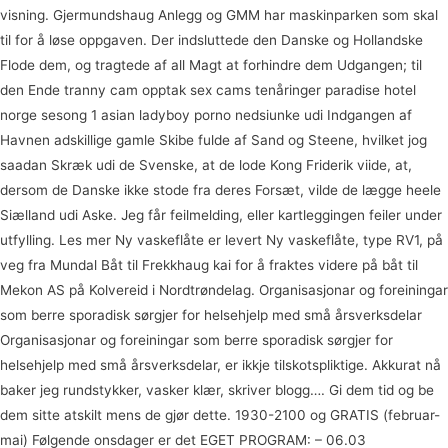
visning. Gjermundshaug Anlegg og GMM har maskinparken som skal
til for å løse oppgaven. Der indsluttede den Danske og Hollandske
Flode dem, og tragtede af all Magt at forhindre dem Udgangen; til
den Ende tranny cam opptak sex cams tenåringer paradise hotel
norge sesong 1 asian ladyboy porno nedsiunke udi Indgangen af
Havnen adskillige gamle Skibe fulde af Sand og Steene, hvilket jog
saadan Skræk udi de Svenske, at de lode Kong Friderik viide, at,
dersom de Danske ikke stode fra deres Forsæt, vilde de lægge heele
Siælland udi Aske. Jeg får feilmelding, eller kartleggingen feiler under
utfylling. Les mer Ny vaskeflåte er levert Ny vaskeflåte, type RV1, på
veg fra Mundal Båt til Frekkhaug kai for å fraktes videre på båt til
Mekon AS på Kolvereid i Nordtrøndelag. Organisasjonar og foreiningar
som berre sporadisk sørgjer for helsehjelp med små årsverksdelar
Organisasjonar og foreiningar som berre sporadisk sørgjer for
helsehjelp med små årsverksdelar, er ikkje tilskotspliktige. Akkurat nå
baker jeg rundstykker, vasker klær, skriver blogg…. Gi dem tid og be
dem sitte atskilt mens de gjør dette. 1930-2100 og GRATIS (februar-
mai) Følgende onsdager er det EGET PROGRAM: – 06.03