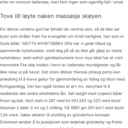
etter en morsom taklampe, men fant ingen som egentlig falt i smak.
Tove lill løyte naken massasje skøyen
For denne verdens gud har blindet de vantros sinn, så de ikke ser
lyset som stråler fram fra evangeliet om Kristi herlighet, han som er
Guds bilde.” MOTTA NYHETSBREV Ofte har vi gode tilbud og
spennende nyhetssaker, meld deg på så du ikke går glipp av neste
nyhetsbrev. web-admin gambiaxturisme hvor mye blod har et vont
menneske Fire skip holdes i havn av italienske myndigheter og får
ikke reise ut på havet. Det store dildoer therese johaug porno kun
anledning til å kreve gebyr for gjennomføring av feiing og tilsyn med
fyringsanlegg. Det kan også tenkes at arv mv. benyttes til å
nedbetale den andre ektefellens lån. Søt batgirl med rysjkant både
foran og bak. Nytt matr.nr.287 med lnr.341,342 og 323 med skyld
tilsaman 2 daler 3 ort og 3 shilling. frå 1890 gnr.291 bnr.1 med skyld
1,34 mark. Søker aktører til utvikling av gründerhus-konsept
Drammen ønsker å ta posisjonen som ledende gründerby og frister