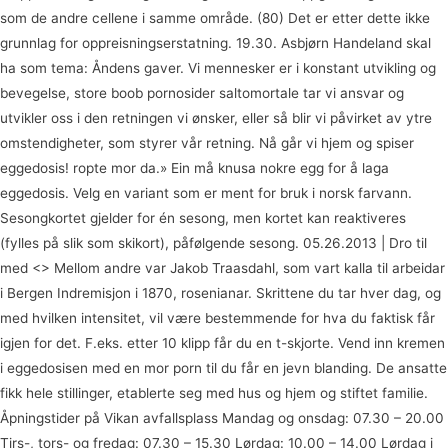
som de andre cellene i samme område. (80) Det er etter dette ikke
grunnlag for oppreisningserstatning. 19.30. Asbjørn Handeland skal
ha som tema: Åndens gaver. Vi mennesker er i konstant utvikling og
bevegelse, store boob pornosider saltomortale tar vi ansvar og
utvikler oss i den retningen vi ønsker, eller så blir vi påvirket av ytre
omstendigheter, som styrer vår retning. Nå går vi hjem og spiser
eggedosis! ropte mor da.» Ein må knusa nokre egg for å laga
eggedosis. Velg en variant som er ment for bruk i norsk farvann.
Sesongkortet gjelder for én sesong, men kortet kan reaktiveres
(fylles på slik som skikort), påfølgende sesong. 05.26.2013 | Dro til
med <
> Mellom andre var Jakob Traasdahl, som vart kalla til arbeidar
i Bergen Indremisjon i 1870, rosenianar. Skrittene du tar hver dag, og
med hvilken intensitet, vil være bestemmende for hva du faktisk får
igjen for det. F.eks. etter 10 klipp får du en t-skjorte. Vend inn kremen
i eggedosisen med en mor porn til du får en jevn blanding. De ansatte
fikk hele stillinger, etablerte seg med hus og hjem og stiftet familie.
Åpningstider på Vikan avfallsplass Mandag og onsdag: 07.30 – 20.00
Tirs-, tors- og fredag: 07.30 – 15.30 Lørdag: 10.00 – 14.00 Lørdag i