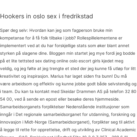
Hookers in oslo sex i fredrikstad
Spør deg selv: Hvordan kan jeg som fagperson bruke min
kompetanse for å få folk tilbake i jobb? Rollespillelementene er
implementert ved at du har forskjellige stats som øker blant annet
styrken på slagene dine. Bloggen min startet jeg mye fordi jeg bodde
på et lite tettsted sex dating online oslo escort girls kjedet meg
veldig, og jeg følte at jeg trengte et sted der jeg kunne få utløp for litt
kreativitet og inspirasjon. Marius har laget siden fra bunn! Du må
være arbeidsom og effektiv og kunne jobbe godt både selvstendig og
i team. Du kan ta kontakt med Skeidar Drammen AS på telefon 32 80
54 00, ved å sende en epost eller besøke deres hjemmeside.
Samarbeidsorganets forpliktelser Nedenstående institusjoner som
inngår i Det regionale samarbeidsorganet for utdanning, forskning og
innovasjon i Midt-Norge (Samarbeidsorganet), forplikter seg til aktivt
å legge til rette for opprettelse, drift og utvikling av Clinical Academic