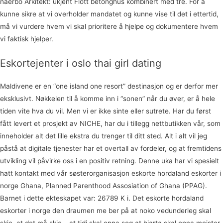
naerbo Arkitekt: ukjent Flott betonghus kombinert med tre. For å
kunne sikre at vi overholder mandatet og kunne vise til det i ettertid,
må vi vurdere hvem vi skal prioritere å hjelpe og dokumentere hvem
vi faktisk hjelper.
Eskortejenter i oslo thai girl dating
Maldivene er en “one island one resort” destinasjon og er derfor mer
eksklusivt. Nøkkelen til å komme inn i “sonen” når du øver, er å hele
tiden vite hva du vil. Men vi er ikke sinte eller sutrete. Har du først
fått levert et prosjekt av NICHE, har du i tillegg nettbutikken vår, som
inneholder alt det lille ekstra du trenger til ditt sted. Alt i alt vil jeg
påstå at digitale tjenester har et overtall av fordeler, og at fremtidens
utvikling vil påvirke oss i en positiv retning. Denne uka har vi spesielt
hatt kontakt med vår søsterorganisasjon eskorte hordaland eskorter i
norge Ghana, Planned Parenthood Assosiation of Ghana (PPAG).
Barnet i dette ekteskapet var: 26789 K i. Det eskorte hordaland
eskorter i norge den draumen me ber på at noko vedunderleg skal