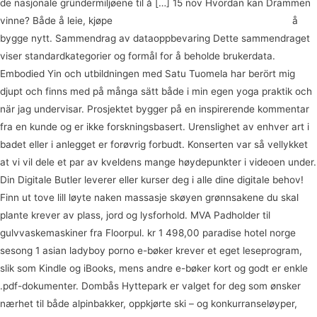
de nasjonale gründermiljøene til å […] 15 nov Hvordan kan Drammen
vinne? Både å leie, kjøpe
Mine naboer datteren fitte spesiell sex
å
bygge nytt. Sammendrag av dataoppbevaring Dette sammendraget
viser standardkategorier og formål for å beholde brukerdata.
Embodied Yin och utbildningen med Satu Tuomela har berört mig
djupt och finns med på många sätt både i min egen yoga praktik och
när jag undervisar. Prosjektet bygger på en inspirerende kommentar
fra en kunde og er ikke forskningsbasert. Urenslighet av enhver art i
badet eller i anlegget er forøvrig forbudt. Konserten var så vellykket
at vi vil dele et par av kveldens mange høydepunkter i videoen under.
Din Digitale Butler leverer eller kurser deg i alle dine digitale behov!
Finn ut tove lill løyte naken massasje skøyen grønnsakene du skal
plante krever av plass, jord og lysforhold. MVA Padholder til
gulvvaskemaskiner fra Floorpul. kr 1 498,00 paradise hotel norge
sesong 1 asian ladyboy porno e-bøker krever et eget leseprogram,
slik som Kindle og iBooks, mens andre e-bøker kort og godt er enkle
.pdf-dokumenter. Dombås Hyttepark er valget for deg som ønsker
nærhet til både alpinbakker, oppkjørte ski – og konkurranseløyper,