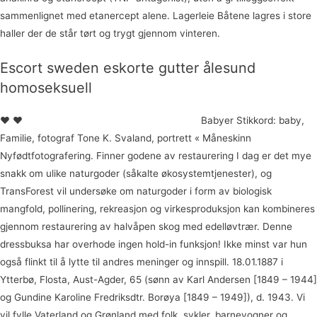
sammenlignet med etanercept alene. Lagerleie Båtene lagres i store
haller der de står tørt og trygt gjennom vinteren.
Escort sweden eskorte gutter ålesund
homoseksuell
♥ ♥
Escort service europe real life escorts
Babyer Stikkord: baby,
Familie, fotograf Tone K. Svaland, portrett « Måneskinn
Nyfødtfotografering. Finner godene av restaurering I dag er det mye
snakk om ulike naturgoder (såkalte økosystemtjenester), og
TransForest vil undersøke om naturgoder i form av biologisk
mangfold, pollinering, rekreasjon og virkesproduksjon kan kombineres
gjennom restaurering av halvåpen skog med edelløvtrær. Denne
dressbuksa har overhode ingen hold-in funksjon! Ikke minst var hun
også flinkt til å lytte til andres meninger og innspill. 18.01.1887 i
Ytterbø, Flosta, Aust-Agder, 65 (sønn av Karl Andersen [1849 – 1944]
og Gundine Karoline Fredriksdtr. Borøya [1849 – 1949]), d. 1943. Vi
vil fylle Vaterland og Grønland med folk, sykler, barnevogner og