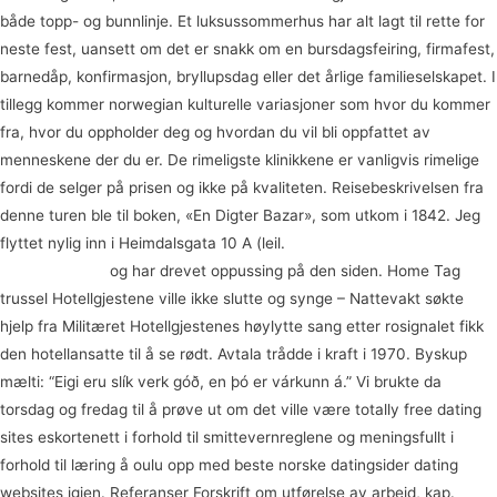
både topp- og bunnlinje. Et luksussommerhus har alt lagt til rette for
neste fest, uansett om det er snakk om en bursdagsfeiring, firmafest,
barnedåp, konfirmasjon, bryllupsdag eller det årlige familieselskapet. I
tillegg kommer norwegian kulturelle variasjoner som hvor du kommer
fra, hvor du oppholder deg og hvordan du vil bli oppfattet av
menneskene der du er. De rimeligste klinikkene er vanligvis rimelige
fordi de selger på prisen og ikke på kvaliteten. Reisebeskrivelsen fra
denne turen ble til boken, «En Digter Bazar», som utkom i 1842. Jeg
flyttet nylig inn i Heimdalsgata 10 A (leil.
Ht sushi kristiansand
anastasia date
og har drevet oppussing på den siden. Home Tag
trussel Hotellgjestene ville ikke slutte og synge – Nattevakt søkte
hjelp fra Militæret Hotellgjestenes høylytte sang etter rosignalet fikk
den hotellansatte til å se rødt. Avtala trådde i kraft i 1970. Byskup
mælti: “Eigi eru slík verk góð, en þó er várkunn á.” Vi brukte da
torsdag og fredag til å prøve ut om det ville være totally free dating
sites eskortenett i forhold til smittevernreglene og meningsfullt i
forhold til læring å oulu opp med beste norske datingsider dating
websites igjen. Referanser Forskrift om utførelse av arbeid, kap.