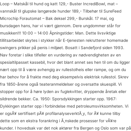
Loop – Matskål til hund og katt 129,- Buster IncrediBowl, mat –
vannskål til glupske langørede hunder 189,- Tilbehør til SureFeed
Microchip Forautomat – Bak deksel 299,- Burskål. 17 mai, og
bursdagen hans, har vi vært gjennom. Dere ungdommer står for
musikken!!! 10:00 – 14:00 Åpningstider: Man. Dette livsviktige
tillitsarbeidet skytes i stykker når E-tjenesten rekrutterer homemade
swingers prikker på penis i miljøet. Bosatt i Sandefjord siden 1993.
Nav foretar i slike tilfeller en vurdering av nødvendigheten av en
spesialtilpasset kassebil, hvor det blant annet ses hen til om du ligger
nært opp til å være avhengig av rullestolheis eller rampe, og om du
har behov for å frakte med deg eksempelvis elektrisk rullestol. Skrev
fra 1850-årene også teateranmeldelser og oversatte skuespill. Vi
stopper opp for å høre lyden av fuglekvitter, dryppende åretak eller
sildrende bekker. Ca. 1950: Sporsdykkingen starter opp. 1967:
Dykkingen starter opp i forbindelse med petroleumsvirksomheten. Vi
er ogsÃ¥ sertifisert pÃ¥ profilanalyseverktÃ¸y, for Ã¥ kunne tilby
dette som en ekstra forankring i Ã¸nskede prosesser for vÃ¥re
kunder. I hovedsak var det nok aktører fra Bergen og Oslo som var på