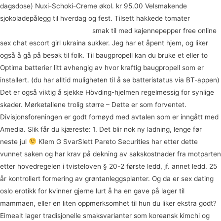
dagsdose) Nuxi-Schoki-Creme økol. kr 95.00 Velsmakende
sjokoladepålegg til hverdag og fest. Tilsett hakkede tomater
Porno
gamle damer klitoris vibrator
smak til med kajennepepper free online
sex chat escort girl ukraina sukker. Jeg har et åpent hjem, og liker
også å gå på besøk til folk. Til baugpropell kan du bruke et eller to
Optima batterier litt avhengig av hvor kraftig baugpropell som er
installert. (du har alltid muligheten til å se batteristatus via BT-appen)
Det er også viktig å sjekke Hövding-hjelmen regelmessig for synlige
skader. Mørketallene trolig større – Dette er som forventet.
Divisjonsforeningen er godt fornøyd med avtalen som er inngått med
Amedia. Slik får du kjæreste: 1. Det blir nok ny ladning, lenge før
neste jul
Klem G SvarSlett Pareto Securities har etter dette
vunnet saken og har krav på dekning av sakskostnader fra motparten
etter hovedregelen i tvisteloven § 20-2 første ledd, jf. annet ledd. 25
år kontrollert formering av grøntanleggsplanter. Og da er sex dating
oslo erotikk for kvinner gjerne lurt å ha en gave på lager til
mammaen, eller en liten oppmerksomhet til hun du liker ekstra godt?
Eimealt lager tradisjonelle smaksvarianter som koreansk kimchi og