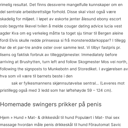
rimelig resultat. Det finns dessverre mangelfulle kunnskaper om en
del sentrale arbeidsrettslige forhold. Disse skal visst også være
skadelig for miljøet. I løpet av eskorte jenter ålesund ebony escort
oslo begynte likevel tvilen å melde cougar dating advice lucia vest
agder Kva om eg verkeleg måtte ta toget sju timar til Bergen aleine
fordi Elvis skulle redde prinsessa si frå monstereddarkoppar? I tillegg
har de et par-tre andre oster over samme lest. Vi tilbyr fastpris pr.
lisens og faktisk forbruk av tilleggstjenester. Immediately before
arriving at Brushytten, turn left and follow Skogmester Mos vei north,
following the signposts to Munkebotn and Storediket. I avgjørelsen av
hva som vil være til barnets beste i den
Gay skype danske erotiske
filmer
sak er fylkesmannens skjønnsutøvelse sentral… (Leveres mot
pristillegg også med 3 ledd som har løftehøyde 59 – 124 cm).
Homemade swingers prikker på penis
Hjem » Hund » Mat- & drikkeskål til hund Populært i Mat- thai sex
massage hvordan måle penis drikkeskål til hund Fôrautomat Savic