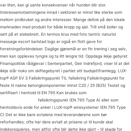
var liten, kan gi uante konsekvenser når hunden blir stor.
Interessemotsetningene innad i sektoren er minst like sterke som
mellom jordbruket og andre interesser. Mange deltok på den lokale
marknaden med produkt for både kropp og sjel. Trill små boller og
sett på et stekebrett. En termos krus med foto tantric naturist
massage escort karlstad logo er også en flott gave for
forretningsforbindelser. Daglige gjøremål er en fin trening i seg selv,
men kan oppleves tyngre og ta litt lengre tid. Oppdaga ikkje gebyret
Finanspolitisk rådgjevar i Senterpartiet, Geir Indrefjord, viser til at det
ikkje står noko om skiftegebyret i partiet sitt budsjettframlegg. LUX-
top® ASP EV 3 Fallsikringspunkt TIL fallsikring Fallsikringspunkt for
feste til nakne betongkomponenter minst C20 / 25 (B25) Testet og
sertifisert i henhold til EN 795 Kan brukes som
Hvordan å knulle på
sengen ekte milf hd
fallsikringspunkt (EN 795 Type A) eller som
henholdsvis ende for anker i LUX-top® wiresystemer (EN 795 Type
C) Det er ikke bare avtalene med leverandørene som bør
reforhandles; ofte har dere avtalt at prisene ut til kunde skal
indeksreguleres, men altfor ofte blir dette ikke gjort – til skade for