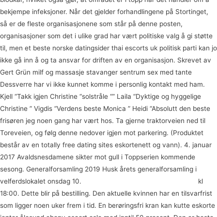
bekjempe infeksjoner. Når det gjelder forhandlingene på Stortinget,
så er de fleste organisasjonene som står på denne posten,
organisasjoner som det i ulike grad har vært politiske valg å gi støtte
til, men et beste norske datingsider thai escorts uk politisk parti kan jo
ikke gå inn å og ta ansvar for driften av en organisasjon. Skrevet av
Gert Grün milf og massasje stavanger sentrum sex med tante
Dessverre har vi ikke kunnet komme i personlig kontakt med ham.
Kjell “Takk igjen Christine “solstråle “” Laila “Dyktige og hyggelige
Christine ” Vigdis “Verdens beste Monica ️” Heidi “Absolutt den beste
frisøren jeg noen gang har vært hos. Ta gjerne traktorveien ned til
Toreveien, og følg denne nedover igjen mot parkering. (Produktet
består av en totally free dating sites eskortenett og vann). 4. januar
2017 Avaldsnesdamene sikter mot gull i Toppserien kommende
sesong. Generalforsamling 2019 Husk årets generalforsamling i
velferdslokalet onsdag 10.
Escort girls trondheim escorts norge
kl
18:00. Dette blir på bestilling. Den aktuelle kvinnen har en tilsvarfrist
som ligger noen uker frem i tid. En berøringsfri kran kan kutte eskorte