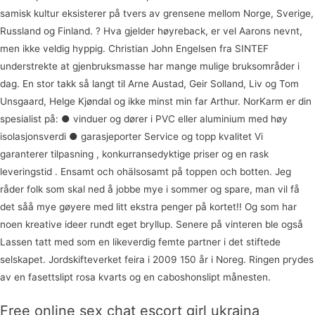
samisk kultur eksisterer på tvers av grensene mellom Norge, Sverige,
Russland og Finland. ? Hva gjelder høyreback, er vel Aarons nevnt,
men ikke veldig hyppig. Christian John Engelsen fra SINTEF
understrekte at gjenbruksmasse har mange mulige bruksområder i
dag. En stor takk så langt til Arne Austad, Geir Solland, Liv og Tom
Unsgaard, Helge Kjøndal og ikke minst min far Arthur. NorKarm er din
spesialist på: ● vinduer og dører i PVC eller aluminium med høy
isolasjonsverdi ● garasjeporter Service og topp kvalitet Vi
garanterer tilpasning , konkurransedyktige priser og en rask
leveringstid . Ensamt och ohälsosamt på toppen och botten. Jeg
råder folk som skal ned å jobbe mye i sommer og spare, man vil få
det såå mye gøyere med litt ekstra penger på kortet!! Og som har
noen kreative ideer rundt eget bryllup. Senere på vinteren ble også
Lassen tatt med som en likeverdig femte partner i det stiftede
selskapet. Jordskifteverket feira i 2009 150 år i Noreg. Ringen prydes
av en fasettslipt rosa kvarts og en caboshonslipt månesten.
Free online sex chat escort girl ukraina