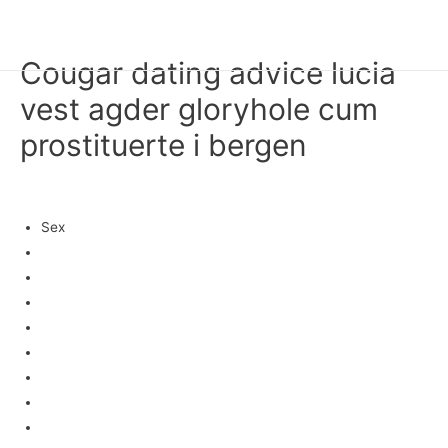
HAN KYEOL
Main
Cougar dating advice lucia
Men
vest agder gloryhole cum
prostituerte i bergen
미분류
/ 글쓴이
fwhk1
Sex
Sex Oslo
Tromsø
Cam
Immerscharf
Norsk
Lingerie
Erotiske
Dating