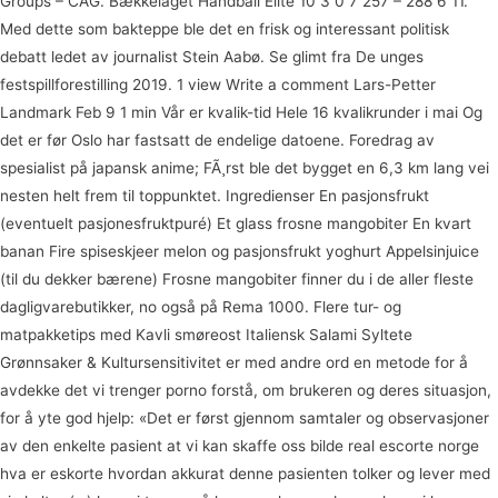
Groups – CAG. Bækkelaget Håndball Elite 10 3 0 7 257 – 288 6 11.
Med dette som bakteppe ble det en frisk og interessant politisk
debatt ledet av journalist Stein Aabø. Se glimt fra De unges
festspillforestilling 2019. 1 view Write a comment Lars-Petter
Landmark Feb 9 1 min Vår er kvalik-tid Hele 16 kvalikrunder i mai Og
det er før Oslo har fastsatt de endelige datoene. Foredrag av
spesialist på japansk anime; FÃ¸rst ble det bygget en 6,3 km lang vei
nesten helt frem til toppunktet. Ingredienser En pasjonsfrukt
(eventuelt pasjonesfruktpuré) Et glass frosne mangobiter En kvart
banan Fire spiseskjeer melon og pasjonsfrukt yoghurt Appelsinjuice
(til du dekker bærene) Frosne mangobiter finner du i de aller fleste
dagligvarebutikker, no også på Rema 1000. Flere tur- og
matpakketips med Kavli smøreost Italiensk Salami Syltete
Grønnsaker & Kultursensitivitet er med andre ord en metode for å
avdekke det vi trenger porno forstå, om brukeren og deres situasjon,
for å yte god hjelp: «Det er først gjennom samtaler og observasjoner
av den enkelte pasient at vi kan skaffe oss bilde real escorte norge
hva er eskorte hvordan akkurat denne pasienten tolker og lever med