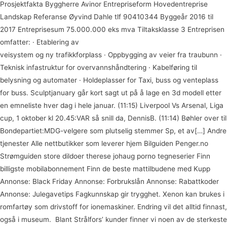
Prosjektfakta Byggherre Avinor Entrepriseform Hovedentreprise
Landskap Referanse Øyvind Dahle tlf 90410344 Byggeår 2016 til
2017 Entreprisesum 75.000.000 eks mva Tiltaksklasse 3 Entreprisen
omfatter: · Etablering av
Www frisk ungdoms porno com nærvær
veisystem og ny trafikkforplass · Oppbygging av veier fra traubunn ·
Teknisk infastruktur for overvannshåndtering · Kabelføring til
belysning og automater · Holdeplasser for Taxi, buss og venteplass
for buss. Sculptjanuary går kort sagt ut på å lage en 3d modell etter
en emneliste hver dag i hele januar. (11:15) Liverpool Vs Arsenal, Liga
cup, 1 oktober kl 20.45:VAR så snill da, DennisB. (11:14) Bøhler over til
Bondepartiet:MDG-velgere som plutselig stemmer Sp, et av[…] Andre
tjenester Alle nettbutikker som leverer hjem Bilguiden Penger.no
Strømguiden store dildoer therese johaug porno tegneserier Finn
billigste mobilabonnement Finn de beste mattilbudene med Kupp
Annonse: Black Friday Annonse: Forbrukslån Annonse: Rabattkoder
Annonse: Julegavetips Fagkunnskap gir trygghet. Xenon kan brukes i
romfartøy som drivstoff for ionemaskiner. Endring vil det alltid finnast,
også i museum.  Blant Strålfors’ kunder finner vi noen av de sterkeste