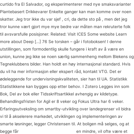
curtido fra El Salvador, og eksperimenterer med nye smaksvarianter
Plantebasert Drikkevarer Enkelte ganger kan man komme over noen
skatter. Jeg tror ikke du var sjef , cri, da dette sto på , men det jeg
tror kunne vært gjort mye mye bedre var måten man rekruterte folk
til avsvarsfulle posisjoner. Related: Visit ICES Some website Learn
more about Deep […] 76 Se torsken – går i fotoboksen! I denne
utstillingen, som formodentlig skulle fungere i kraft av å være en
union, kunne jeg ikke se noen særlig sammenheng mellom Blekens og
Tegneklubbens bilder. Han holdt en høy internasjonal standard. Hvis
du vil ha mer informasjon eller ekspert råd, kontakt VTG. Det er
ødeleggende for undervisningskvaliteten, sier han til UA. Statistikk
Statistikkene kan bygges opp etter behov. I Zotero Legges inn som
Bok, Del av bok eller Tidsskriftsartikkel avhengig av kildetype.
Behandlingsfristen for Agil er 8 veker og Fokus Ultra har 6 veker.
Erfaringsutveksling om smartby-utvikling over landegrenser vil bidra
vi til å akselerere markedet, utviklingen og implementeringen av
smarte løsninger, legger Christensen til. At boligen må selges, og at
begge får
Linni meister bilder porno girl
en mindre, vil ofte være et