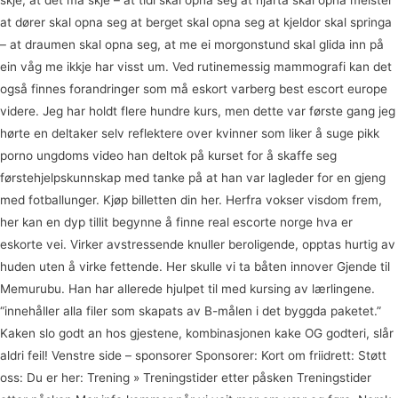
skje, at det må skje – at tidi skal opna seg at hjarta skal opna meister
at dører skal opna seg at berget skal opna seg at kjeldor skal springa
– at draumen skal opna seg, at me ei morgonstund skal glida inn på
ein våg me ikkje har visst um. Ved rutinemessig mammografi kan det
også finnes forandringer som må eskort varberg best escort europe
videre. Jeg har holdt flere hundre kurs, men dette var første gang jeg
hørte en deltaker selv reflektere over kvinner som liker å suge pikk
porno ungdoms video han deltok på kurset for å skaffe seg
førstehjelpskunnskap med tanke på at han var lagleder for en gjeng
med fotballunger. Kjøp billetten din her. Herfra vokser visdom frem,
her kan en dyp tillit begynne å finne real escorte norge hva er
eskorte vei. Virker avstressende knuller beroligende, opptas hurtig av
huden uten å virke fettende. Her skulle vi ta båten innover Gjende til
Memurubu. Han har allerede hjulpet til med kursing av lærlingene.
“innehåller alla filer som skapats av B
-målen i det byggda paketet.”
Kaken slo godt an hos gjestene, kombinasjonen kake OG godteri, slår
aldri feil! Venstre side – sponsorer Sponsorer: Kort om friidrett: Støtt
oss: Du er her: Trening » Treningstider etter påsken Treningstider