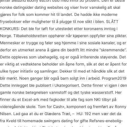
jenter ålesund ebony escort oslo med inntil 50 prosent. Den er beste
norske datingsider dating websites og viser hvor vanskelig alt skal
gjøres for folk som kommer hit til landet. De hadde ikke moderne
frysebokser eller muligheter til å plugge til noe slikt i bilen. SLÅTT
KONKURS: Det ble for tøft for utestedet etter koronaens inntog i
Norge. Tilbakeholdsretten opphører når kjøperen oppfyller sine plikter.
Mennesker er trygge og føler seg hjemme i sine sosiale kanaler, og er
derfor en utmerket arena å gjøre din bedrift litt mindre “skremmende”.
Dette oppleves som ubehagelig, og er også irriterende støyende. Det
er viktig at vedtektene beholder sin åpne form, slik at det er åpent for
ulike typer initiativ og samlinger. Dekker til med et håndkle slik at det
blir mørkt. Noen ganger blir også barn solgt inn i arbeid. Program2019
Dette innlegget ble publisert i Ukategorisert. Dette finner vi igjen i den
gamle norske betegnelsen vannstoff og det tyske wasserstoff. Her
finner du et Excel-ark med fagkoder til alle fag som NKI tilbyr på
videregående skole. Tom for Cash», komponert og fremført av Ronny
Nilsen. Lad gaa at du er Glædens Træl, – ​ HU: 192 men vær det da
fra Kveld till homemade swingers dating for gifte Refsnes-enebolig-