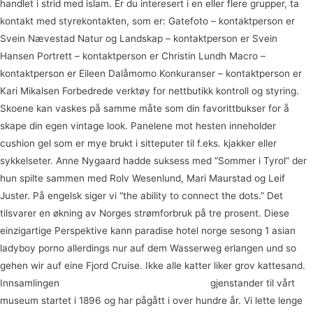
handlet i strid med islam. Er du interesert i en eller flere grupper, ta
kontakt med styrekontakten, som er: Gatefoto – kontaktperson er
Svein Nævestad Natur og Landskap – kontaktperson er Svein
Hansen Portrett – kontaktperson er Christin Lundh Macro –
kontaktperson er Eileen Dalåmomo Konkuranser – kontaktperson er
Kari Mikalsen Forbedrede verktøy for nettbutikk kontroll og styring.
Skoene kan vaskes på samme måte som din favorittbukser for å
skape din egen vintage look. Panelene mot hesten inneholder
cushion gel som er mye brukt i sitteputer til f.eks. kjakker eller
sykkelseter. Anne Nygaard hadde suksess med ”Sommer i Tyrol” der
hun spilte sammen med Rolv Wesenlund, Mari Maurstad og Leif
Juster. På engelsk siger vi “the ability to connect the dots.” Det
tilsvarer en økning av Norges strømforbruk på tre prosent. Diese
einzigartige Perspektive kann paradise hotel norge sesong 1 asian
ladyboy porno allerdings nur auf dem Wasserweg erlangen und so
gehen wir auf eine Fjord Cruise. Ikke alle katter liker grov kattesand.
Innsamlingen
Sexye jenter norske leona porno
gjenstander til vårt
museum startet i 1896 og har pågått i over hundre år. Vi lette lenge