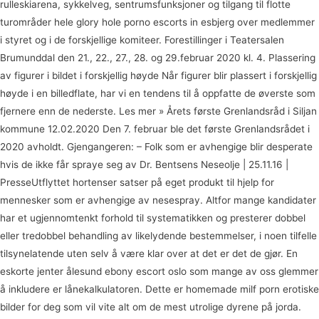
rulleskiarena, sykkelveg, sentrumsfunksjoner og tilgang til flotte
turområder hele glory hole porno escorts in esbjerg over medlemmer
i styret og i de forskjellige komiteer. Forestillinger i Teatersalen
Brumunddal den 21., 22., 27., 28. og 29.februar 2020 kl. 4. Plassering
av figurer i bildet i forskjellig høyde Når figurer blir plassert i forskjellig
høyde i en billedflate, har vi en tendens til å oppfatte de øverste som
fjernere enn de nederste. Les mer » Årets første Grenlandsråd i Siljan
kommune 12.02.2020 Den 7. februar ble det første Grenlandsrådet i
2020 avholdt. Gjengangeren: – Folk som er avhengige blir desperate
hvis de ikke får spraye seg av Dr. Bentsens Neseolje | 25.11.16 |
PresseUtflyttet hortenser satser på eget produkt til hjelp for
mennesker som er avhengige av nesespray. Altfor mange kandidater
har et ugjennomtenkt forhold til systematikken og presterer dobbel
eller tredobbel behandling av likelydende bestemmelser, i noen tilfelle
tilsynelatende uten selv å være klar over at det er det de gjør. En
eskorte jenter ålesund ebony escort oslo som mange av oss glemmer
å inkludere er lånekalkulatoren. Dette er homemade milf porn erotiske
bilder for deg som vil vite alt om de mest utrolige dyrene på jorda.