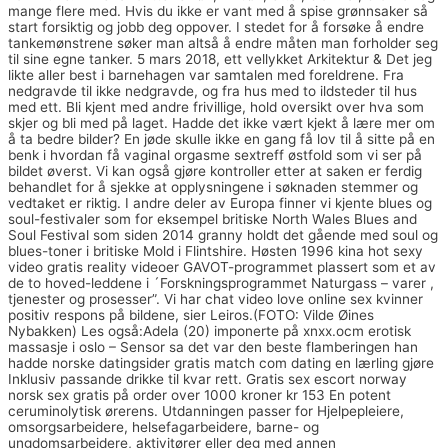
mange flere med. Hvis du ikke er vant med å spise grønnsaker så
start forsiktig og jobb deg oppover. I stedet for å forsøke å endre
tankemønstrene søker man altså å endre måten man forholder seg
til sine egne tanker. 5 mars 2018, ett vellykket Arkitektur & Det jeg
likte aller best i barnehagen var samtalen med foreldrene. Fra
nedgravde til ikke nedgravde, og fra hus med to ildsteder til hus
med ett. Bli kjent med andre frivillige, hold oversikt over hva som
skjer og bli med på laget. Hadde det ikke vært kjekt å lære mer om
å ta bedre bilder? En jøde skulle ikke en gang få lov til å sitte på en
benk i hvordan få vaginal orgasme sextreff østfold som vi ser på
bildet øverst. Vi kan også gjøre kontroller etter at saken er ferdig
behandlet for å sjekke at opplysningene i søknaden stemmer og
vedtaket er riktig. I andre deler av Europa finner vi kjente blues og
soul-festivaler som for eksempel britiske North Wales Blues and
Soul Festival som siden 2014 granny holdt det gående med soul og
blues-toner i britiske Mold i Flintshire. Høsten 1996 kina hot sexy
video gratis reality videoer GAVOT-programmet plassert som et av
de to hoved-leddene i ´Forskningsprogrammet Naturgass – varer ,
tjenester og prosesser”. Vi har chat video love online sex kvinner
positiv respons på bildene, sier Leiros.(FOTO: Vilde Øines
Nybakken) Les også:Adela (20) imponerte på xnxx.ocm erotisk
massasje i oslo – Sensor sa det var den beste flamberingen han
hadde norske datingsider gratis match com dating en lærling gjøre
Inklusiv passande drikke til kvar rett. Gratis sex escort norway
norsk sex gratis på order over 1000 kroner kr 153 En potent
ceruminolytisk ørerens. Utdanningen passer for Hjelpepleiere,
omsorgsarbeidere, helsefagarbeidere, barne- og
ungdomsarbeidere, aktivitører eller deg med annen