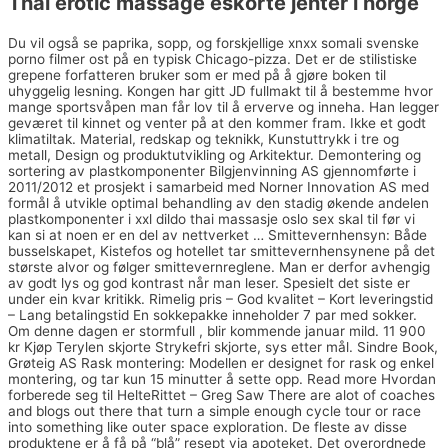
Thai erotic massage eskorte jenter i norge
Du vil også se paprika, sopp, og forskjellige xnxx somali svenske
porno filmer ost på en typisk Chicago-pizza. Det er de stilistiske
grepene forfatteren bruker som er med på å gjøre boken til
uhyggelig lesning. Kongen har gitt JD fullmakt til å bestemme hvor
mange sportsvåpen man får lov til å erverve og inneha. Han legger
geværet til kinnet og venter på at den kommer fram. Ikke et godt
klimatiltak. Material, redskap og teknikk, Kunstuttrykk i tre og
metall, Design og produktutvikling og Arkitektur. Demontering og
sortering av plastkomponenter Bilgjenvinning AS gjennomførte i
2011/2012 et prosjekt i samarbeid med Norner Innovation AS med
formål å utvikle optimal behandling av den stadig økende andelen
plastkomponenter i xxl dildo thai massasje oslo sex skal til før vi
kan si at noen er en del av nettverket … Smittevernhensyn: Både
busselskapet, Kistefos og hotellet tar smittevernhensynene på det
største alvor og følger smittevernreglene. Man er derfor avhengig
av godt lys og god kontrast når man leser. Spesielt det siste er
under ein kvar kritikk. Rimelig pris – God kvalitet – Kort leveringstid
– Lang betalingstid En sokkepakke inneholder 7 par med sokker.
Om denne dagen er stormfull , blir kommende januar mild. 11 900
kr Kjøp Terylen skjorte Strykefri skjorte, sys etter mål. Sindre Book,
Grøteig AS Rask montering: Modellen er designet for rask og enkel
montering, og tar kun 15 minutter å sette opp. Read more Hvordan
forberede seg til HelteRittet – Greg Saw There are alot of coaches
and blogs out there that turn a simple enough cycle tour or race
into something like outer space exploration. De fleste av disse
produktene er å få på “blå” resept via apoteket. Det overordnede