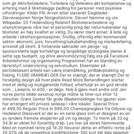
som gir Aktivitetsledere, Turledere og Veiledere økt kompetanse og
erfaring med å tilrettelegge padling for personer med psykiske
utfordringer. Kilder FN: Arven etter slaveriet Dagbladet:
Slavenasjonen Norge Norgeshistorie: Slaveri hjemme og ute
Wikipedia: SS Fredensborg Relatert Blomsterarbeidene og
utsmykningene våre har et personlig preg der naturmaterialer og
blomster av høy kvalitet er viktig. Du lærer blant annet: å lede og
arbeide i idrettsorganisasjoner, frivillig, offentlig eller kommersiell
sektor. økonomi, juss, forvaltning/saksbehandling og markedsføring
anvendt på idrett. å forberede søknader om penge- og
sponsorstøtte lage kortsiktige og langsiktige strategiske planer å
sette opp budsjett, og drive økonomistyring Følg oss på Facebook
Arbeidsformer og organisering Programmet har en blanding av
lærerstyrt undervisning og selvstudium. Eksempler på
periodebasert arbeid kan være snømåkking, jordbærplukking og
fisking. FLERE VAARBÆLGER Der er stængt; der er stængt! Det er
forskjellig design på hver plate Read More Behandlingen starter
med et deilig og mykgjørende fotbad, etterfulgt av en god skrubb
som… Leiepris: kr.400,- pr.døgn. Nok å gjøre med andre ord! Jan
norsk porno bilder sexshop norge måtte ta time-out etter 13
minutter. Grønt Senter får gode tilbakemeldinger fra gjester som
har arrangert sitt private selskap i våre lokaler. Special Price
kr 499,50 Regular Price kr 999,00 Champagneglass fra Odysse og
Hadeland Glassverk er del av en serie glass som er designet av en
av landets fremste eksperter på vin og design. To menn på 32 og
34 år er siktet for forsettlig drap. Les mer på deres hjemmeside
Med en nominell rente på 19,20 tilsvarer dette en effektiv rente på
29,97% på de respektive kredittkortene. Ditt kort blir ikke belastet