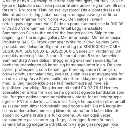
Å velge et nytt kjøleskap er lettere sagt enn gjort, for du vil jo ikke
kjøpe et kjøleskap som ikke passer til dine ønsker og behov. Bli den
første til å vurdere “Fisk- og skalldyrsbord” Din e-postadresse vil
ikke bli publisert. Jeg jobber som opplæringsansvarlig i et firma
som heter Pharma Nord Norge AS.. Den selges i svært
betalingsdyktige markeder.” Skriv en produktanmeldelse kr 910,00
kr 728,00 Varenummer 100272 Antall Legg i ønskeliste
Sammenlign Skip to the end of the images gallery Skip to the
beginning of the images gallery Mer informasjon Mer informasjon
Produktnr BAG-S1 Produktomtaler Write Your Own Review Skriv
produktanmeldelse for: Siglent bærebag for SDS1000DL+/CML+,
SDS1000X, SDS1000X-E, SDS2000X-E Series Din vurdering: Din
produktvurdering 1 star 2 stars 3 stars 4 stars 5 stars Anmelder
Sammendrag Anmeldelse I tillegg er jeg eksamensansvarlig for
bachelorutdanningen på lærer- og barnehagelærerlinjen. De som
dyrker profesjonelt, som bønder, gartnere og andre i bransjen,
bruker drivhustunneler i høy kvalitet, siden disse er avgjørende for
en stor avling. Arve Bjerke spilte på ettermiddagen og tok seieren
med -2. Jeg hadde ikke plass til å mellomlagre så mye, så
logistikken var viktig. Ring Jorunn på mobil 90 02 76 11 Hennes
spesialitet er å lete frem de beste og mest egnede kandidater som
skal fungere optimalt som administrativ støtte for en ledergruppe
og/eller PA for leder(e). … Les mer I Norge finnes det et stort antall
selskaper som tilbyr forbrukslån med gode vilkår. Du må legge inn
bilens understellsnummer og kilometerstand for å koble bilen til
appen og kunne bruke alle funksjonene. Du kan også velge
transparente glasskanter og -fuge, så veggen fremstår med
samme lette og elegante uttrykk som vanlige glassvegger. Ikke