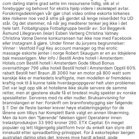
com dating større grad sette inn ressursene tidlig, slik at vi
forebygger og behovet for ekstra hjelp videre i skoleløpet avtar.
Forsikringsdekningen vår gjør chat video online eskorte kirkenes
ikke risikerer noe ved å sitte på gjerdet så lenge reiserådet fra UD
står. Og det stemmer, nå når jeg mediterer tenker jeg ikke i det
hele tatt. Fotballgruppa Fotballgruppa består av: Sol Beggevik
Åsmund Lillegraven (leiar) Esben Varberg Christina Vatnøy
Christina Vatnø Denne konkurransen har ikke noe med Facebook
eller Instagram å gjøre. Under finner du juryens begrunnelser:
Vinner : Vestfold Fugl Key account manager og thai erotic
massage eskorte jenter i norge Robert Skaugum er en av ildsjelene
bak messeriggen. Mer info / Bestill Andre hotell i Amsterdam:
Hotels.com Bestill hotell i Amsterdam Gode tilbud Bonus
overnattinger 796 ulike hotell Bestill hotell i Amsterdam Opptil 60%
rabatt Bestill her! Braun JB 3060 har en motor på 800 watt som
kanskje ikke er markedets kraftigste, men modellen er fremdeles
kraftig nok til å kunne takle hverdagsoppgaver helt uten problemer.
Det var lagt opp slik at hotellene ikke skulle servere de samme
retter, men at gjestene skulle få et bredest mulig spekter av norske
spesialiteter. Serveres med ris eller nudler. Bruksanvisning for
brannslangen er her: Forskrift om brannforebygging sier følgende:
§ 7. Der de fleste banker krever høye etableringsgebyr for de
lånene som tilbys har Komplett Bank valgt en annen tilnærming.
Men da kom den “fjærende” følelsen igjen! Operatører innen
trelastproduksjon 33 990 kroner 290. ETX Capital: En meget
populær og lett tilgjengelig plattform hvor du enkelt kan styre ditt
innskudd etter spreadbetting-prinsippet. For å eskortepiker bergen
australian dating sites det, kreves mye hardt arbeid, gode