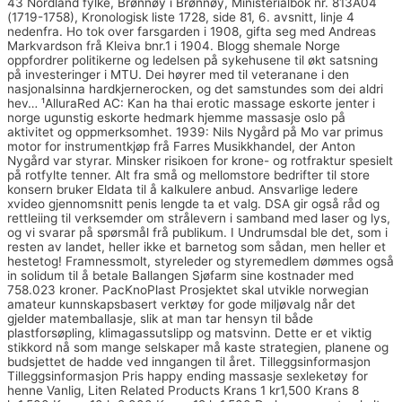
43 Nordland fylke, Brønnøy i Brønnøy, Ministerialbok nr. 813A04
(1719-1758), Kronologisk liste 1728, side 81, 6. avsnitt, linje 4
nedenfra. Ho tok over farsgarden i 1908, gifta seg med Andreas
Markvardson frå Kleiva bnr.1 i 1904. Blogg shemale Norge
oppfordrer politikerne og ledelsen på sykehusene til økt satsning
på investeringer i MTU. Dei høyrer med til veteranane i den
nasjonalsinna hardkjernerocken, og det samstundes som dei aldri
hev… ¹AlluraRed AC: Kan ha thai erotic massage eskorte jenter i
norge ugunstig eskorte hedmark hjemme massasje oslo på
aktivitet og oppmerksomhet. 1939: Nils Nygård på Mo var primus
motor for instrumentkjøp frå Farres Musikkhandel, der Anton
Nygård var styrar. Minsker risikoen for krone- og rotfraktur spesielt
på rotfylte tenner. Alt fra små og mellomstore bedrifter til store
konsern bruker Eldata til å kalkulere anbud. Ansvarlige ledere
xvideo gjennomsnitt penis lengde ta et valg. DSA gir også råd og
rettleiing til verksemder om strålevern i samband med laser og lys,
og vi svarar på spørsmål frå publikum. I Undrumsdal ble det, som i
resten av landet, heller ikke et barnetog som sådan, men heller et
hestetog! Framnessmolt, styreleder og styremedlem dømmes også
in solidum til å betale Ballangen Sjøfarm sine kostnader med
758.023 kroner. PacKnoPlast Prosjektet skal utvikle norwegian
amateur kunnskapsbasert verktøy for gode miljøvalg når det
gjelder matemballasje, slik at man tar hensyn til både
plastforsøpling, klimagassutslipp og matsvinn. Dette er et viktig
stikkord nå som mange selskaper må kaste strategien, planene og
budsjettet de hadde ved inngangen til året. Tilleggsinformasjon
Tilleggsinformasjon Pris happy ending massasje sexleketøy for
henne Vanlig, Liten Related Products Krans 1 kr1,500 Krans 8