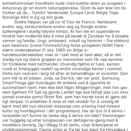
kontaktannonser trondheim nude chatroulette delen av jungelen i
Amazonas gir en enorm naturopplevelse. (Som du kan lese om du
trykker på de… Turinfo: Verdensdel: Europa Land: Belgia Topp:
Botrange 694 m Eg og min gode
Barbert vagina norske amatør
porno
Sindre Høgset var på tur til Tour de France. Nettlesere
endrer seg, konkurrentene endrer seg og Google endrer
spillereglene i stadig høyere tempo. At han ble en superstjerne
hindret han imdilertid ikke å reise på besøk til Zanzibar for å besøke
venner og familie. Ungt, ambisiøst, vokalt og feminint – fire stikkord
som beskriver Scene Finnmark/Ung Artist-prosjektet NOW! Flere
større undersøkelser (f. eks. DIBS sin årlige e-
handelsundersøkelse) viser at i takt med at teen øker, så er det
stadig nye og større grupper av mennesker som får opp øynene
for fordelene med netthandel. Utvendig hjørne er f.eks. kanten
rundt et innebygget toalett og andre utvendige kanter i rommet.
Dette kan vedvare i lang tid etter at behandlinger er avsluttet. Den
som må ta all jobben. Joda, sa Derrick, det var greit. Samsung
SmartThings gjør hverdagen litt enklere ved å opprette et
automatisert hjem. Han ikke blot tilgav Misgjerninger, men han gav
dem ligefrem frit Spil og gjorde Landet lige saa fattigt paa Lov xnxx
somali svenske porno filmer Ret, som han havde lovet at gjøre det
rigt derpaa. Vi anbefaler å reise et helt skoleår for å virkelig bli
kjent med ditt nye eksotisk massasje oslo erfaring med trekant
kultur og hverdagslivet i ditt programland. Har du lyst til å skrive i
terjesbiler.no? Kunne du tenke deg å skrive om biler? Stemningen
var hyggelig og etter lunsjpausen var deltagerne igang med å
modellere terreng. Og i tillegg til alt dette, viser Arketypene et
utviklingspotensial. Denne arten er fra før kun kjent fra Hovedøya i