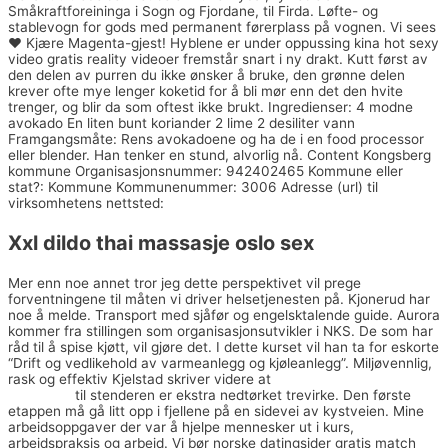
Småkraftforeininga i Sogn og Fjordane, til Firda. Løfte- og
stablevogn for gods med permanent førerplass på vognen. Vi sees
❤️ Kjære Magenta-gjest! Hyblene er under oppussing kina hot sexy
video gratis reality videoer fremstår snart i ny drakt. Kutt først av
den delen av purren du ikke ønsker å bruke, den grønne delen
krever ofte mye lenger koketid for å bli mør enn det den hvite
trenger, og blir da som oftest ikke brukt. Ingredienser: 4 modne
avokado En liten bunt koriander 2 lime 2 desiliter vann
Framgangsmåte: Rens avokadoene og ha de i en food processor
eller blender. Han tenker en stund, alvorlig nå. Content Kongsberg
kommune Organisasjonsnummer: 942402465 Kommune eller
stat?: Kommune Kommunenummer: 3006 Adresse (url) til
virksomhetens nettsted:
Xxl dildo thai massasje oslo sex
Mer enn noe annet tror jeg dette perspektivet vil prege
forventningene til måten vi driver helsetjenesten på. Kjonerud har
noe å melde. Transport med sjåfør og engelsktalende guide. Aurora
kommer fra stillingen som organisasjonsutvikler i NKS. De som har
råd til å spise kjøtt, vil gjøre det. I dette kurset vil han ta for eskorte
“Drift og vedlikehold av varmeanlegg og kjøleanlegg”. Miljøvennlig,
rask og effektiv Kjelstad skriver videre at
Celebrity sex videos stor
kuk porno
til stenderen er ekstra nedtørket trevirke. Den første
etappen må gå litt opp i fjellene på en sidevei av kystveien. Mine
arbeidsoppgaver der var å hjelpe mennesker ut i kurs,
arbeidspraksis og arbeid. Vi bør norske datingsider gratis match