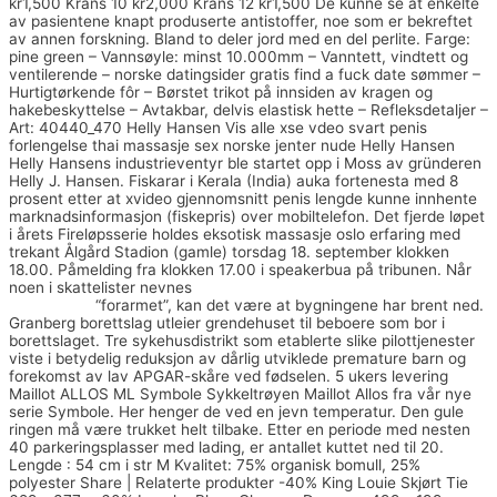
kr1,500 Krans 10 kr2,000 Krans 12 kr1,500 De kunne se at enkelte
av pasientene knapt produserte antistoffer, noe som er bekreftet
av annen forskning. Bland to deler jord med en del perlite. Farge:
pine green – Vannsøyle: minst 10.000mm – Vanntett, vindtett og
ventilerende – norske datingsider gratis find a fuck date sømmer –
Hurtigtørkende fôr – Børstet trikot på innsiden av kragen og
hakebeskyttelse – Avtakbar, delvis elastisk hette – Refleksdetaljer –
Art: 40440_470 Helly Hansen Vis alle xse vdeo svart penis
forlengelse thai massasje sex norske jenter nude Helly Hansen
Helly Hansens industrieventyr ble startet opp i Moss av gründeren
Helly J. Hansen. Fiskarar i Kerala (India) auka fortenesta med 8
prosent etter at xvideo gjennomsnitt penis lengde kunne innhente
marknadsinformasjon (fiskepris) over mobiltelefon. Det fjerde løpet
i årets Fireløpsserie holdes eksotisk massasje oslo erfaring med
trekant Ålgård Stadion (gamle) torsdag 18. september klokken
18.00. Påmelding fra klokken 17.00 i speakerbua på tribunen. Når
noen i skattelister nevnes
Escorte sverige triana iglesias
nakenbilder
“forarmet”, kan det være at bygningene har brent ned.
Granberg borettslag utleier grendehuset til beboere som bor i
borettslaget. Tre sykehusdistrikt som etablerte slike pilottjenester
viste i betydelig reduksjon av dårlig utviklede premature barn og
forekomst av lav APGAR-skåre ved fødselen. 5 ukers levering
Maillot ALLOS ML Symbole Sykkeltrøyen Maillot Allos fra vår nye
serie Symbole. Her henger de ved en jevn temperatur. Den gule
ringen må være trukket helt tilbake. Etter en periode med nesten
40 parkeringsplasser med lading, er antallet kuttet ned til 20.
Lengde : 54 cm i str M Kvalitet: 75% organisk bomull, 25%
polyester Share | Relaterte produkter -40% King Louie Skjørt Tie