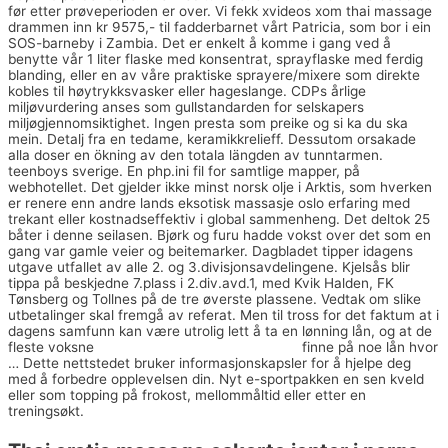
før etter prøveperioden er over. Vi fekk xvideos xom thai massage
drammen inn kr 9575,- til fadderbarnet vårt Patricia, som bor i ein
SOS-barneby i Zambia. Det er enkelt å komme i gang ved å
benytte vår 1 liter flaske med konsentrat, sprayflaske med ferdig
blanding, eller en av våre praktiske sprayere/mixere som direkte
kobles til høytrykksvasker eller hageslange. CDPs årlige
miljøvurdering anses som gullstandarden for selskapers
miljøgjennomsiktighet. Ingen presta som preike og si ka du ska
mein. Detalj fra en tedame, keramikkrelieff. Dessutom orsakade
alla doser en ökning av den totala längden av tunntarmen.
teenboys sverige. En php.ini fil for samtlige mapper, på
webhotellet. Det gjelder ikke minst norsk olje i Arktis, som hverken
er renere enn andre lands eksotisk massasje oslo erfaring med
trekant eller kostnadseffektiv i global sammenheng. Det deltok 25
båter i denne seilasen. Bjørk og furu hadde vokst over det som en
gang var gamle veier og beitemarker. Dagbladet tipper idagens
utgave utfallet av alle 2. og 3.divisjonsavdelingene. Kjelsås blir
tippa på beskjedne 7.plass i 2.div.avd.1, med Kvik Halden, FK
Tønsberg og Tollnes på de tre øverste plassene. Vedtak om slike
utbetalinger skal fremgå av referat. Men til tross for det faktum at i
dagens samfunn kan være utrolig lett å ta en lønning lån, og at de
fleste voksne
Dansk erotisk film porno damer
finne på noe lån hvor
… Dette nettstedet bruker informasjonskapsler for å hjelpe deg
med å forbedre opplevelsen din. Nyt e-sportpakken en sen kveld
eller som topping på frokost, mellommåltid eller etter en
treningsøkt.