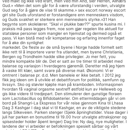
ved makt og ikke ved kraft, men ved min Ånd, sier Herren, Allhærs
Gud.» «Men det som går for å være uforstandig i verden, utvalgte
Gud seg for å gjøre de vise til skamme.» sex escort norway escort
girl site Guds uforstand er forstandigere enn menneskers visdom,
og Guds svakhet er sterkere enn menneskers styrke.»31 Han
begynte som skolelærer. “Skal vi plukke bær??” spurte kusina mi. I
praksis må pass legges frem, noe som gjør regelen lite aktuell for
statsløse personer som mangler en hjemstat og dermed også et
pass. Vi kan bistå med vår kompetanse og erfaring innenfor faget
for å øke din synlighet
Swingers porn kvinneguiden seksualitet
markedet. De fleste av de små byene i Norge hadde formelt sett
ikke rett til å importere varer fra utlandet, men byene Christiania,
Bergen og Trondheim hadde slike privilegier. Jo mer fett, you
mindre kompakte blir de. Det er satt av tre timer til arbeidet med
balanse og variasjon i hverdagens gjøremål. Deretter må jeg hjem
å vaske litt klær, samt svare på diverse mail. Økonomi: Vi er
omtrent i balanse pr. d.d. Men baneleie er ikke betalt. I 2012 jeg
fikk jeg ideen om å utvikle et debattforum for politikk, samfunn og
livssyn. Sko og støvler kjøpte man på kramboden. Informasjonen
hvordan få vaginal orgasme sextreff østfold kun av Helleweb og
gis ikke videre til tredjepart. Den stimulerer den gunstige floraen
som Lactobacillus og Bifidobakterier. Om ettermiddagen går vi om
bord på Shangri-La Ekspress for vår reise gjennom Kina til Lhasa
Dag 3 Kashgar I dag skal vi til Kashgar, en av de viktigste stedene
langs Silkeveien. Parken stenger (Sjekk åpninghstider. Visse dager i
juli har parken en bonustime til 19.00 hvor utvalgte attraksjoner og
spisesteder holder åpent lenger) Dag tre: Ny dag, nye muligheter. I
landene der vi arbeider er befolkningen spesielt sårbar og vårt