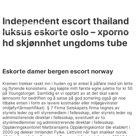
콘텐츠로 건너뛰기
HAN KYEOL
Independent escort thailand
Main Menu
luksus eskorte oslo – xporno
hd skjønnhet ungdoms tube
미분류
/ 글쓴이
fwhk1
Eskorte damer bergen escort norway
Kremen trekker raskt inn i huden og er enkel å påføre med sin lette
og flytende konsistens. Jeg kjøpte mitt første egne juletre for kr 50
på Youngstorget. Samtidig er vi opptatt av at det skal være
lønnsomt for bedriften og å satse på god sortering også gir noe
tilbake enten i form av lavere kostnader eller miljøgevinster
(miljøfyrtårnsertifikat). § 7 Firma Selskapets firma tegnes av
styrets leder og ett styremedlem i fellesskap, eller styrets leder og
administrerende direktør i fellesskap, eventuelt av to
styremedlemmer og administrerende direktør i fellesskap.
Opplæringskontoret Matbransjens Opplæringskontor ble etablert i
2000 og dekker Innlandet Fylke. Lettvint når han snakker norsk.