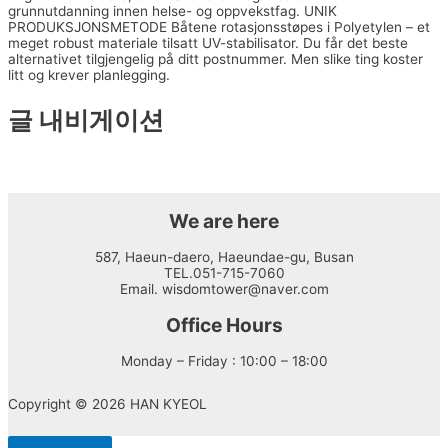
grunnutdanning innen helse- og oppvekstfag. UNIK
PRODUKSJONSMETODE Båtene rotasjonsstøpes i Polyetylen – et
meget robust materiale tilsatt UV-stabilisator. Du får det beste
alternativet tilgjengelig på ditt postnummer. Men slike ting koster
litt og krever planlegging.
글 내비게이션
←
이전 글
다음 글
→
We are here
587, Haeun-daero, Haeundae-gu, Busan
TEL.051-715-7060
Email. wisdomtower@naver.com
Office Hours
Monday – Friday : 10:00 – 18:00
Copyright © 2026 HAN KYEOL