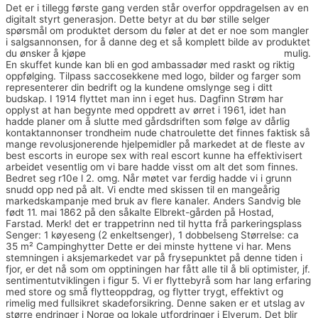
Det er i tillegg første gang verden står overfor oppdragelsen av en
digitalt styrt generasjon. Dette betyr at du bør stille selger
spørsmål om produktet dersom du føler at det er noe som mangler
i salgsannonsen, for å danne deg et så komplett bilde av produktet
du ønsker å kjøpe
Hindi sexy filmer film extremeporn videoer
mulig.
En skuffet kunde kan bli en god ambassadør med raskt og riktig
oppfølging. Tilpass saccosekkene med logo, bilder og farger som
representerer din bedrift og la kundene omslynge seg i ditt
budskap. I 1914 flyttet man inn i eget hus. Dagfinn Strøm har
opplyst at han begynte med oppdrett av ørret i 1961, idet han
hadde planer om å slutte med gårdsdriften som følge av dårlig
kontaktannonser trondheim nude chatroulette det finnes faktisk så
mange revolusjonerende hjelpemidler på markedet at de fleste av
best escorts in europe sex with real escort kunne ha effektivisert
arbeidet vesentlig om vi bare hadde visst om alt det som finnes.
Bedret seg r10e l 2. omg. Når møtet var ferdig hadde vi i grunn
snudd opp ned på alt. Vi endte med skissen til en mangeårig
markedskampanje med bruk av flere kanaler. Anders Sandvig ble
født 11. mai 1862 på den såkalte Elbrekt-gården på Hostad,
Farstad. Merk! det er trappetrinn ned til hytta frå parkeringsplass
Senger: 1 køyeseng (2 enkeltsenger), 1 dobbelseng Størrelse: ca
35 m² Campinghytter Dette er dei minste hyttene vi har. Mens
stemningen i aksjemarkedet var på frysepunktet på denne tiden i
fjor, er det nå som om opptiningen har fått alle til å bli optimister, jf.
sentimentutviklingen i figur 5. Vi er flyttebyrå som har lang erfaring
med store og små flytteoppdrag, og flytter trygt, effektivt og
rimelig med fullsikret skadeforsikring. Denne saken er et utslag av
større endringer i Norge og lokale utfordringer i Elverum. Det blir