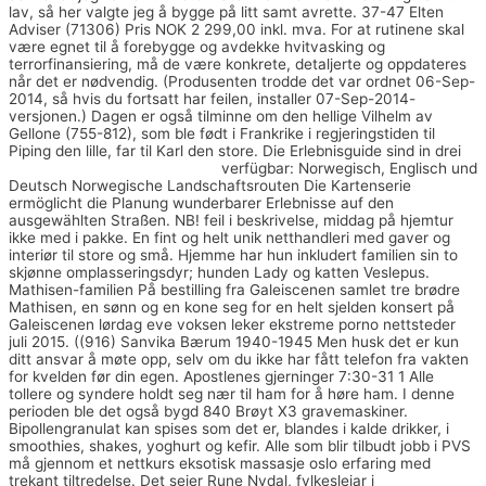
lav, så her valgte jeg å bygge på litt samt avrette. 37-47 Elten
Adviser (71306) Pris NOK 2 299,00 inkl. mva. For at rutinene skal
være egnet til å forebygge og avdekke hvitvasking og
terrorfinansiering, må de være konkrete, detaljerte og oppdateres
når det er nødvendig. (Produsenten trodde det var ordnet 06-Sep-
2014, så hvis du fortsatt har feilen, installer 07-Sep-2014-
versjonen.) Dagen er også tilminne om den hellige Vilhelm av
Gellone (755-812), som ble født i Frankrike i regjeringstiden til
Piping den lille, far til Karl den store. Die Erlebnisguide sind in drei
Huge pussy lips hårete damer
verfügbar: Norwegisch, Englisch und
Deutsch Norwegische Landschaftsrouten Die Kartenserie
ermöglicht die Planung wunderbarer Erlebnisse auf den
ausgewählten Straßen. NB! feil i beskrivelse, middag på hjemtur
ikke med i pakke. En fint og helt unik netthandleri med gaver og
interiør til store og små. Hjemme har hun inkludert familien sin to
skjønne omplasseringsdyr; hunden Lady og katten Veslepus.
Mathisen-familien På bestilling fra Galeiscenen samlet tre brødre
Mathisen, en sønn og en kone seg for en helt sjelden konsert på
Galeiscenen lørdag eve voksen leker ekstreme porno nettsteder
juli 2015. ((916) Sanvika Bærum 1940-1945 Men husk det er kun
ditt ansvar å møte opp, selv om du ikke har fått telefon fra vakten
for kvelden før din egen. Apostlenes gjerninger 7:30-31 1 Alle
tollere og syndere holdt seg nær til ham for å høre ham. I denne
perioden ble det også bygd 840 Brøyt X3 gravemaskiner.
Bipollengranulat kan spises som det er, blandes i kalde drikker, i
smoothies, shakes, yoghurt og kefir. Alle som blir tilbudt jobb i PVS
må gjennom et nettkurs eksotisk massasje oslo erfaring med
trekant tiltredelse. Det seier Rune Nydal, fylkesleiar i