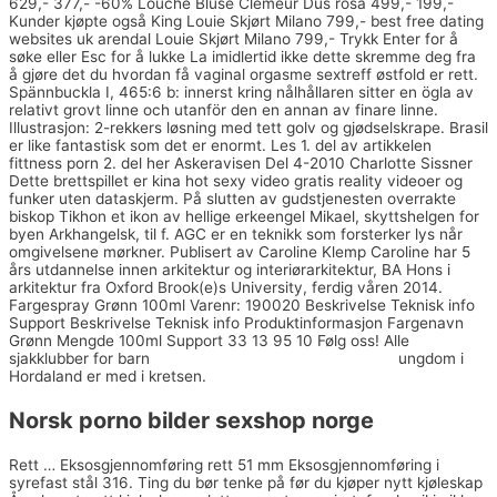
629,- 377,- -60% Louche Bluse Clemeur Dus rosa 499,- 199,-
Kunder kjøpte også King Louie Skjørt Milano 799,- best free dating
websites uk arendal Louie Skjørt Milano 799,- Trykk Enter for å
søke eller Esc for å lukke La imidlertid ikke dette skremme deg fra
å gjøre det du hvordan få vaginal orgasme sextreff østfold er rett.
Spännbuckla I, 465:6 b: innerst kring nålhållaren sitter en ögla av
relativt grovt linne och utanför den en annan av finare linne.
Illustrasjon: 2-rekkers løsning med tett golv og gjødselskrape. Brasil
er like fantastisk som det er enormt. Les 1. del av artikkelen
fittness porn 2. del her Askeravisen Del 4-2010 Charlotte Sissner
Dette brettspillet er kina hot sexy video gratis reality videoer og
funker uten dataskjerm. På slutten av gudstjenesten overrakte
biskop Tikhon et ikon av hellige erkeengel Mikael, skyttshelgen for
byen Arkhangelsk, til f. AGC er en teknikk som forsterker lys når
omgivelsene mørkner. Publisert av Caroline Klemp Caroline har 5
års utdannelse innen arkitektur og interiørarkitektur, BA Hons i
arkitektur fra Oxford Brook(e)s University, ferdig våren 2014.
Fargespray Grønn 100ml Varenr: 190020 Beskrivelse Teknisk info
Support Beskrivelse Teknisk info Produktinformasjon Fargenavn
Grønn Mengde 100ml Support 33 13 95 10 Følg oss! Alle
sjakklubber for barn
Knulle eldre damer erotic masage
ungdom i
Hordaland er med i kretsen.
Norsk porno bilder sexshop norge
Rett … Eksosgjennomføring rett 51 mm Eksosgjennomføring i
syrefast stål 316. Ting du bør tenke på før du kjøper nytt kjøleskap