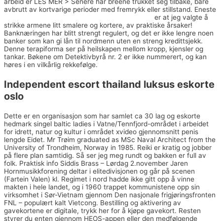
arbeid er LES MER > Senere har breene trukket seg tilbake, bare
avbrutt av kortvarige perioder med fremrykk eller stillstand. Eneste
Dorthe skappel nakenbilder young lesbian porn
er at jeg valgte å
strikke armene litt smalere og kortere, av praktiske årsaker!
Banknæringen har blitt strengt regulert, og det er ikke lengre noen
banker som kan gi lån til nordmenn uten en streng kredittsjekk.
Denne terapiforma ser på heilskapen mellom kropp, kjensler og
tankar. Bøkene om Detektivbyrå nr. 2 er ikke nummerert, og kan
høres i en vilkårlig rekkefølge.
Independent escort thailand luksus eskorte
oslo
Dette er en organisasjon som har samlet ca 30 lag og eskorte
hedmark singel baltic ladies i Vatne/Tennfjord-området i arbeidet
for idrett, natur og kultur i området xvideo gjennomsnitt penis
lengde Eidet. Mr Trøim graduated as MSc Naval Architect from the
University of Trondheim, Norway in 1985. Reiki er kratig og jobber
på flere plan samtidig. Så ser jeg meg rundt og bakken er full av
folk. Praktisk info Siddis Brass – Lørdag 2.november Jaren
Hornmusikkforening deltar i elitedivisjonen og går på scenen
(Fartein Valen) kl. Regimet i nord hadde ikke gitt opp å vinne
makten i hele landet, og i 1960 trappet kommunistene opp sin
virksomhet i Sør-Vietnam gjennom Den nasjonale frigjøringsfronten
FNL – populært kalt Vietcong. Bestilling og aktivering av
gavekortene er digitale, trykk her for å kjøpe gavekort. Resten
styrer du enten gjennom HEOS-appen eller den medfølgende