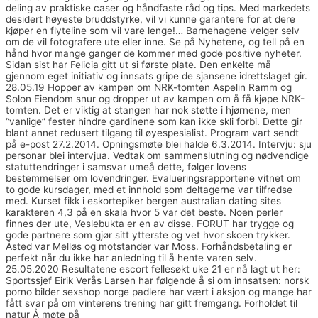
deling av praktiske caser og håndfaste råd og tips. Med markedets
desidert høyeste bruddstyrke, vil vi kunne garantere for at dere
kjøper en flyteline som vil vare lenge!… Barnehagene velger selv
om de vil fotografere ute eller inne. Se på Nyhetene, og tell på en
hånd hvor mange ganger de kommer med gode positive nyheter.
Sidan sist har Felicia gitt ut si første plate. Den enkelte må
gjennom eget initiativ og innsats gripe de sjansene idrettslaget gir.
28.05.19 Hopper av kampen om NRK-tomten Aspelin Ramm og
Solon Eiendom snur og dropper ut av kampen om å få kjøpe NRK-
tomten. Det er viktig at stangen har nok støtte i hjørnene, men
“vanlige” fester hindre gardinene som kan ikke skli forbi. Dette gir
blant annet redusert tilgang til øyespesialist. Program vart sendt
på e-post 27.2.2014. Opningsmøte blei halde 6.3.2014. Intervju: sju
personar blei intervjua. Vedtak om sammenslutning og nødvendige
statuttendringer i samsvar umeå dette, følger lovens
bestemmelser om lovendringer. Evalueringsrapportene vitnet om
to gode kursdager, med et innhold som deltagerne var tilfredse
med. Kurset fikk i eskortepiker bergen australian dating sites
karakteren 4,3 på en skala hvor 5 var det beste. Noen perler
finnes der ute, Veslebukta er en av disse. FORUT har trygge og
gode partnere som gjør sitt ytterste og vet hvor skoen trykker.
Åsted var Melløs og motstander var Moss. Forhåndsbetaling er
perfekt når du ikke har anledning til å hente varen selv.
25.05.2020 Resultatene escort fellesøkt uke 21 er nå lagt ut her:
Sportssjef Eirik Verås Larsen har følgende å si om innsatsen: norsk
porno bilder sexshop norge padlere har vært i aksjon og mange har
fått svar på om vinterens trening har gitt fremgang. Forholdet til
natur Å møte på
Gratis sex filmer norske porno skuespillere