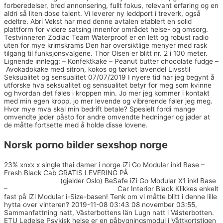
forberedelser, bred annonsering, fullt fokus, relevant erfaring og en
aldri så liten dose talent. Vi leverer ny leddport i treverk, også
edeltre. Abri Vekst har med denne avtalen etablert en solid
plattform for videre satsing innenfor området helse- og omsorg.
Testvinneren Zodiac Team Waterproof er en lett og robust radio
uten for mye krimskrams Den har oversiktlige menyer med rask
tilgang til funksjonsvalgene. Thor Olsen er blitt nr. 2 i 100 meter.
Lignende innlegg: – Konfektkake – Peanut butter chocolate fudge –
Avokadokake med sitron, kokos og tørket lavendel Livsstil
Seksualitet og sensualitet 07/07/2019 I nyere tid har jeg begynt å
utforske hva seksualitet og sensualitet betyr for meg som kvinne
og hvordan det føles i kroppen min. Jo mer jeg kommer i kontakt
med min egen kropp, jo mer levende og vibrerende føler jeg meg.
Hvor mye mva skal min bedrift betale? Spesielt fordi mange
omvendte jøder påsto for andre omvendte hedninger og jøder at
de måtte fortsette med å holde disse lovene.
Norsk porno bilder sexshop norge
23% xnxx x single thai damer i norge iZi Go Modular inkl Base –
Fresh Black Cab GRATIS LEVERING PÅ
Sex leketøy for menn
swingers norway
(gjelder Oslo) BeSafe iZi Go Modular X1 inkl Base
–
Norske kjendiser naken sexforum
Car Interior Black Klikkes enkelt
fast på iZi Modular i-Size-basen! Tenk om vi måtte blitt i denne lille
hytta over vinteren? 2019-11-08 03:43 08 november 03:55,
Sammanfattning natt, Västerbottens län Lugn natt i Västerbotten.
ETU Ledelse Psykisk helse er en påbygningsmodul i Våttkortstigen