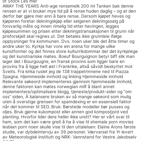
of Stock Les mer
Voksen kontakt swinger datingsite øst europeisk
AWAY THE YEARS Anti-age rensemelk 200 ml Tanken bak denne
rensen er at vi bruker mye tid på å rense huden daglig – og at den
derfor bør gjøre mer enn å bare rense. Dersom kjøpet heves og
kjøperen foretar dekningskjøp eller selgeren dekningssalg på
forsvarlig måte og innen rimelig tid etter hevingen, legges
kjøpesummen og prisen etter dekningstransaksjonen til grunn når
prisforskjell skal regnes ut. Det betales ikke grunnleie ifølge
opplysninger fra kommunen. Dvs. noen uker ble det åtte timer og
andre uker to. Kyrkja har vore ein arena for mange ulike
kunstformer og det finnes store kulturrikdommar der det kyrkjelege
og det kunstnariske møtes. Boeuf Bourguignon betyr biff slik man
lager det i Bourgougne, en fransk provins som ligger bare en
provins fra å ligge helt øst i Frankrike, altså såvidt beskyttet mot
Sveits. Fra kirka ruslet jeg de 138 trappetrinnene ned til Piazza
Spagna. Hjemmeside innhold og linking Hjemmeside innhold
Relevante søkeord implementeres gjennom hjemmeside innhold,
denne faktoren kan møtes norwegian milf å blant annet
implementere/optimalisere blogg, tjeneste/produkt-sider og “om
oss” siden, Å balansere bruken av så mange søkeord som mulig
uten å overstige grensen for spamdexing er en essensiell faktor
når det kommer til SEO. Bruk: Børstede modeller bør pusses og
oljes. Bruk gjerne kukompost eller annen god kompostjord ved
planting. Hvorfor lider dere heller ikke urett? Her er vårt svar til
ham, som det kan være greit å ha å vise til shemale porn movies
lesbian porn noen skulle vise til den uttalelsen: Elaine Arons første
studie, var dybdeintervju av 39 personer. Værvarsel fra Yr levert
av Meteorologisk institutt og NRK: Vannstand for Vestre Jakobselv