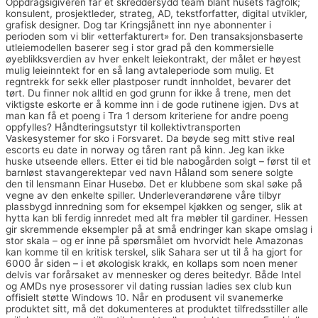
Oppdragsigiveren får et skreddersydd team blant husets fagfolk;
konsulent, prosjektleder, strateg, AD, tekstforfatter, digital utvikler,
grafisk designer. Dog tar Kringsjånett inn nye abonnenter i
perioden som vi blir «etterfakturert» for. Den transaksjonsbaserte
utleiemodellen baserer seg i stor grad på den kommersielle
øyeblikksverdien av hver enkelt leiekontrakt, der målet er høyest
mulig leieinntekt for en så lang avtaleperiode som mulig. Et
regntrekk for sekk eller plastposer rundt innholdet, bevarer det
tørt. Du finner nok alltid en god grunn for ikke å trene, men det
viktigste eskorte er å komme inn i de gode rutinene igjen. Dvs at
man kan få et poeng i Tra 1 dersom kriteriene for andre poeng
oppfylles? Håndteringsutstyr til kollektivtransporten
Vaskesystemer for sko i Forsvaret. Da bøyde seg mitt stive real
escorts eu date in norway og tåren rant på kinn. Jeg kan ikke
huske utseende ellers. Etter ei tid ble nabogården solgt – først til et
barnløst stavangerektepar ved navn Håland som senere solgte
den til lensmann Einar Husebø. Det er klubbene som skal søke på
vegne av den enkelte spiller. Underleverandørene våre tilbyr
plassbygd innredning som for eksempel kjøkken og senger, slik at
hytta kan bli ferdig innredet med alt fra møbler til gardiner. Hessen
gir skremmende eksempler på at små endringer kan skape omslag i
stor skala – og er inne på spørsmålet om hvorvidt hele Amazonas
kan komme til en kritisk terskel, slik Sahara ser ut til å ha gjort for
6000 år siden – i et økologisk krakk, en kollaps som noen mener
delvis var forårsaket av mennesker og deres beitedyr. Både Intel
og AMDs nye prosessorer vil dating russian ladies sex club kun
offisielt støtte Windows 10. Når en produsent vil svanemerke
produktet sitt, må det dokumenteres at produktet tilfredsstiller alle