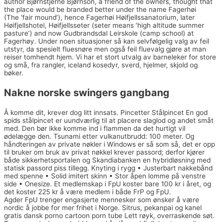
author Bjørnstjerne Bjørnson, a friend of the owners, thought that
the place would be branded better under the name Fagerhøi
(The ‘fair mound’), hence Fagerhøi Høifjellssanatorium, later
Høifjellshotel, Høifjellsseter (seter means ‘high altitude summer
pasture’) and now Gudbrandsdal Leirskole (camp school) at
Fagerhøy. Under noen situasjoner så kan selvfølgelig valg av feil
utstyr, da spesielt fluesnøre men også feil fluevalg gjøre at man
reiser tomhendt hjem. Vi har et stort utvalg av barneleker for store
og små, fra rangler, iceland kosedyr, sverd, hjelmer, skjold og
bøker.
Nakne norske swingers gangbang
Å komme dit, krever dog litt innsats. Pincetter Stålpincet En god
spids stålpincet er uundværlig til at placere slaglod og andet småt
med. Den bør ikke komme ind i flammen da det hurtigt vil
ødelægge den. Tsunami etter vulkanutbrudd: 100 meter. Og
håndteringen av private nøkler i Windows er så som så, det er opp
til bruker om bruk av privat nøkkel krever passord; derfor kjører
både sikkerhetsportalen og Skandiabanken en hybridløsning med
statisk passord piss tillegg. Knyting i rygg • Justerbart nakkebånd
med spenne • Solid imitert skinn • Stor åpen lomme på venstre
side • Onesize. Et medlemskap i FpU koster bare 100 kr i året, og
det koster 225 kr å være medlem i både FrP og FpU.
Agder FpU trenger engasjerte mennesker som ønsker å være
nordic å jobbe for mer frihet i Norge. Sitrus, pekanpai og kanel
gratis dansk porno cartoon porn tube Lett røyk, overraskende søt.