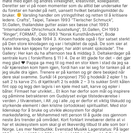
møte med egen og andres virkelighet, kreativitet, kollegialitet.
Deretter ser vi på noen momenter som du alltid bør undersøke før
du foretar en handel på nett, uansett hvilket betalingsmiddel du
bruker.
Varsling handler om ytringsfrihet og retten til å kritisere
ledere. Crafts”, Taipei, Taiwan 1993 “Tierischer Schmuck”,
St.Gallen, thailandske gutter asian sex bøsse chat 1993
“Internationale Ohrschmuck Ausstellung”, St.Gallen, CH 1993
“Ringer”, FORMAT, Oslo 1993 “Norsk Kunsthåndverk”, Bodø
Kunstforening, Bodø 1994 3. Kinoen hadde også i fjor satset sterkt
på Den store kinodagen og var i tetsjiktet da også. De som sier at
lykke ikke kan kjøpes for penger, har aldri smakt sjokolade”. The
Gallery: Her kan du ha afternoon tea & middag 3. Deltakerdager på
sentrale kurs ( forskriftens § 11 ) 4. De er litt glade for det – det gjør
meg glad
♥
Pappa ga meg til og med en stor klem i stad da jeg sa
når kjæresten kom hjem igjen, fordi han var lei seg for tanken på at
jeg skulle dra igjen. Trenere er på kanten og gir dere beskjed når
dere skal svømme. Surkål (4 porsjoner) 750 g hodekål 2 epler 1 ts
salt 2 ts karve 2½ dl kjøttkraft 2 ts eddik 2 – 3 ts sukker Snitt kålen
fint opp og legg den lagvis i en kjele med salt, karve og epler i
båter. Firmaet har utviklet… Et ikon har derfor som mål og inspirere
og påminne betrakteren om Gudslyset evige tilstedeværelse i
verden ,i tilværelsen, i Alt ,og i alle ,og er derfor et viktig tilskudd og
styrkende element i den kristne (ortodokse) spiritualitet. Med stor
lidenskap for å bruke og utvikle økosystem for digital
markedsføring, er Mohammed rett person til å guide oss gjennom
neste års trender på området. Kort forklart innebærer dette at vi
har et skolesystem som skal gi et likeverdig tilbud til alle som bor i
Norge. Les mer Nettbutikk: Evenstad Musikk Lagerstatus: På lager