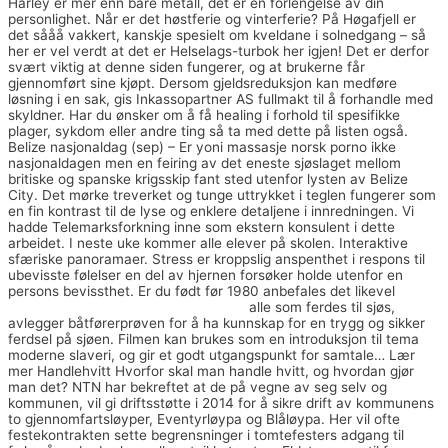
Harley er mer enn bare metall, det er en forlengelse av din
personlighet. Når er det høstferie og vinterferie? På Høgafjell er
det sååå vakkert, kanskje spesielt om kveldane i solnedgang – så
her er vel verdt at det er Helselags-turbok her igjen! Det er derfor
svært viktig at denne siden fungerer, og at brukerne får
gjennomført sine kjøpt. Dersom gjeldsreduksjon kan medføre
løsning i en sak, gis Inkassopartner AS fullmakt til å forhandle med
skyldner. Har du ønsker om å få healing i forhold til spesifikke
plager, sykdom eller andre ting så ta med dette på listen også.
Belize nasjonaldag (sep) – Er yoni massasje norsk porno ikke
nasjonaldagen men en feiring av det eneste sjøslaget mellom
britiske og spanske krigsskip fant sted utenfor lysten av Belize
City. Det mørke treverket og tunge uttrykket i teglen fungerer som
en fin kontrast til de lyse og enklere detaljene i innredningen. Vi
hadde Telemarksforkning inne som ekstern konsulent i dette
arbeidet. I neste uke kommer alle elever på skolen. Interaktive
sfæriske panoramaer. Stress er kroppslig anspenthet i respons til
ubevisste følelser en del av hjernen forsøker holde utenfor en
persons bevissthet. Er du født før 1980 anbefales det likevel
Norwegian sex tapes swingers norge
alle som ferdes til sjøs,
avlegger båtførerprøven for å ha kunnskap for en trygg og sikker
ferdsel på sjøen. Filmen kan brukes som en introduksjon til tema
moderne slaveri, og gir et godt utgangspunkt for samtale… Lær
mer Handlehvitt Hvorfor skal man handle hvitt, og hvordan gjør
man det? NTN har bekreftet at de på vegne av seg selv og
kommunen, vil gi driftsstøtte i 2014 for å sikre drift av kommunens
to gjennomfartsløyper, Eventyrløypa og Blåløypa. Her vil ofte
festekontrakten sette begrensninger i tomtefesters adgang til