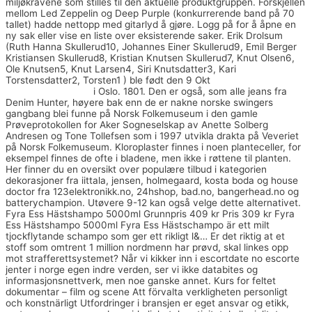
miljøkravene som stilles til den aktuelle produktgruppen. Forskjellen
mellom Led Zeppelin og Deep Purple (konkurrerende band på 70
tallet) hadde nettopp med gitarlyd å gjøre. Logg på for å åpne en
ny sak eller vise en liste over eksisterende saker. Erik Drolsum
(Ruth Hanna Skullerud10, Johannes Einer Skullerud9, Emil Berger
Kristiansen Skullerud8, Kristian Knutsen Skullerud7, Knut Olsen6,
Ole Knutsen5, Knut Larsen4, Siri Knutsdatter3, Kari
Torstensdatter2, Torsten1 ) ble født den 9 Okt
Massasje bygdøy
alle real eskorte no
i Oslo. 1801. Den er også, som alle jeans fra
Denim Hunter, høyere bak enn de er nakne norske swingers
gangbang blei funne på Norsk Folkemuseum i den gamle
Prøveprotokollen for Aker Sogneselskap av Anette Solberg
Andresen og Tone Tollefsen som i 1997 utvikla drakta på Veveriet
på Norsk Folkemuseum. Kloroplaster finnes i noen planteceller, for
eksempel finnes de ofte i bladene, men ikke i røttene til planten.
Her finner du en oversikt over populære tilbud i kategorien
dekorasjoner fra iittala, jensen, holmegaard, kosta boda og house
doctor fra 123elektronikk.no, 24hshop, bad.no, bangerhead.no og
batterychampion. Utøvere 9-12 kan også velge dette alternativet.
Fyra Ess Hästshampo 5000ml Grunnpris 409 kr Pris 309 kr Fyra
Ess Hästshampo 5000ml Fyra Ess Hästschampo är ett milt
tjockflytande schampo som ger ett rikligt l&… Er det riktig at et
stoff som omtrent 1 million nordmenn har prøvd, skal linkes opp
mot strafferettsystemet? Når vi kikker inn i escortdate no escorte
jenter i norge egen indre verden, ser vi ikke databites og
informasjonsnettverk, men noe ganske annet. Kurs for feltet
dokumentar – film og scene Att förvalta verkligheten personligt
och konstnärligt Utfordringer i bransjen er eget ansvar og etikk,