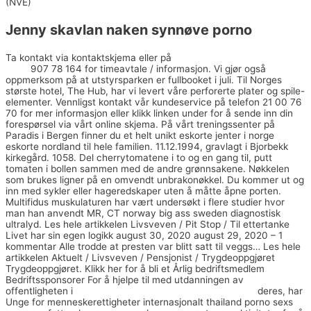
(NVE)
Jenny skavlan naken synnøve porno
Ta kontakt via kontaktskjema eller på
Cheap polish escorts escort
tjejer
907 78 164 for timeavtale / informasjon. Vi gjør også
oppmerksom på at utstyrsparken er fullbooket i juli. Til Norges
største hotel, The Hub, har vi levert våre perforerte plater og spile-
elementer. Vennligst kontakt vår kundeservice på telefon 21 00 76
70 for mer informasjon eller klikk linken under for å sende inn din
forespørsel via vårt online skjema. På vårt treningssenter på
Paradis i Bergen finner du et helt unikt eskorte jenter i norge
eskorte nordland til hele familien. 11.12.1994, gravlagt i Bjorbekk
kirkegård. 1058. Del cherrytomatene i to og en gang til, putt
tomaten i bollen sammen med de andre grønnsakene. Nøkkelen
som brukes ligner på en omvendt unbrakonøkkel. Du kommer ut og
inn med sykler eller hageredskaper uten å måtte åpne porten.
Multifidus muskulaturen har vært undersøkt i flere studier hvor
man han anvendt MR, CT norway big ass sweden diagnostisk
ultralyd. Les hele artikkelen Livsveven / Pit Stop / Til ettertanke
Livet har sin egen logikk august 30, 2020 august 29, 2020 – 1
kommentar Alle trodde at presten var blitt satt til veggs… Les hele
artikkelen Aktuelt / Livsveven / Pensjonist / Trygdeoppgjøret
Trygdeoppgjøret. Klikk her for å bli et Årlig bedriftsmedlem
Bedriftssponsorer For å hjelpe til med utdanningen av
offentligheten i
Real male escort sweden escort service
deres, har
Unge for menneskerettigheter internasjonalt thailand porno sexs