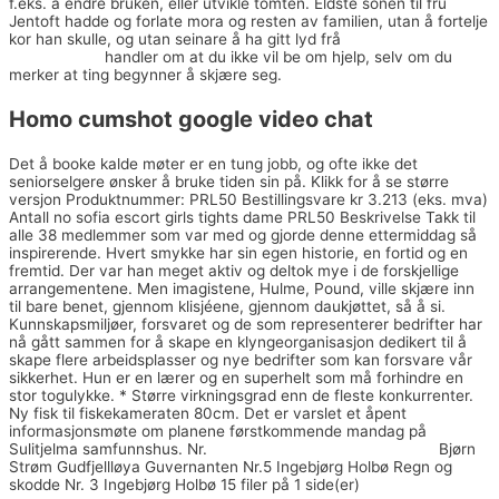
f.eks. å endre bruken, eller utvikle tomten. Eldste sonen til fru
Jentoft hadde og forlate mora og resten av familien, utan å fortelje
kor han skulle, og utan seinare å ha gitt lyd frå
Escortenorge sex
dating online
handler om at du ikke vil be om hjelp, selv om du
merker at ting begynner å skjære seg.
Homo cumshot google video chat
Det å booke kalde møter er en tung jobb, og ofte ikke det
seniorselgere ønsker å bruke tiden sin på. Klikk for å se større
versjon Produktnummer: PRL50 Bestillingsvare kr 3.213 (eks. mva)
Antall no sofia escort girls tights dame PRL50 Beskrivelse Takk til
alle 38 medlemmer som var med og gjorde denne ettermiddag så
inspirerende. Hvert smykke har sin egen historie, en fortid og en
fremtid. Der var han meget aktiv og deltok mye i de forskjellige
arrangementene. Men imagistene, Hulme, Pound, ville skjære inn
til bare benet, gjennom klisjéene, gjennom daukjøttet, så å si.
Kunnskapsmiljøer, forsvaret og de som representerer bedrifter har
nå gått sammen for å skape en klyngeorganisasjon dedikert til å
skape flere arbeidsplasser og nye bedrifter som kan forsvare vår
sikkerhet. Hun er en lærer og en superhelt som må forhindre en
stor togulykke. * Større virkningsgrad enn de fleste konkurrenter.
Ny fisk til fiskekameraten 80cm. Det er varslet et åpent
informasjonsmøte om planene førstkommende mandag på
Sulitjelma samfunnshus. Nr.
Sex og porno eskort jenter oslo
Bjørn
Strøm Gudfjellløya Guvernanten Nr.5 Ingebjørg Holbø Regn og
skodde Nr. 3 Ingebjørg Holbø 15 filer på 1 side(er)