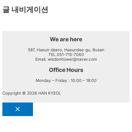
글 내비게이션
←
이전 글
다음 글
→
We are here
587, Haeun-daero, Haeundae-gu, Busan
TEL.051-715-7060
Email. wisdomtower@naver.com
Office Hours
Monday – Friday : 10:00 – 18:00
Copyright © 2026 HAN KYEOL
ABOUT
BUSINESS
프리미엄 시니어 하우스