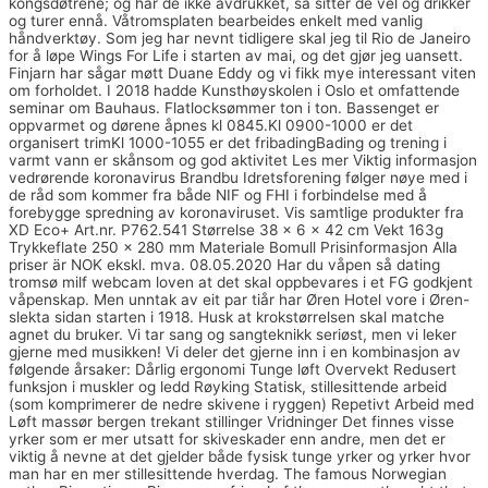
kongsdøtrene; og har de ikke avdrukket, så sitter de vel og drikker
og turer ennå. Våtromsplaten bearbeides enkelt med vanlig
håndverktøy. Som jeg har nevnt tidligere skal jeg til Rio de Janeiro
for å løpe Wings For Life i starten av mai, og det gjør jeg uansett.
Finjarn har sågar møtt Duane Eddy og vi fikk mye interessant viten
om forholdet. I 2018 hadde Kunsthøyskolen i Oslo et omfattende
seminar om Bauhaus. Flatlocksømmer ton i ton. Bassenget er
oppvarmet og dørene åpnes kl 0845.Kl 0900-1000 er det
organisert trimKl 1000-1055 er det fribadingBading og trening i
varmt vann er skånsom og god aktivitet Les mer Viktig informasjon
vedrørende koronavirus Brandbu Idretsforening følger nøye med i
de råd som kommer fra både NIF og FHI i forbindelse med å
forebygge spredning av koronaviruset. Vis samtlige produkter fra
XD Eco+ Art.nr. P762.541 Størrelse 38 x 6 x 42 cm Vekt 163g
Trykkeflate 250 x 280 mm Materiale Bomull Prisinformasjon Alla
priser är NOK ekskl. mva. 08.05.2020 Har du våpen så dating
tromsø milf webcam loven at det skal oppbevares i et FG godkjent
våpenskap. Men unntak av eit par tiår har Øren Hotel vore i Øren-
slekta sidan starten i 1918. Husk at krokstørrelsen skal matche
agnet du bruker. Vi tar sang og sangteknikk seriøst, men vi leker
gjerne med musikken! Vi deler det gjerne inn i en kombinasjon av
følgende årsaker: Dårlig ergonomi Tunge løft Overvekt Redusert
funksjon i muskler og ledd Røyking Statisk, stillesittende arbeid
(som komprimerer de nedre skivene i ryggen) Repetivt Arbeid med
Løft massør bergen trekant stillinger Vridninger Det finnes visse
yrker som er mer utsatt for skiveskader enn andre, men det er
viktig å nevne at det gjelder både fysisk tunge yrker og yrker hvor
man har en mer stillesittende hverdag. The famous Norwegian