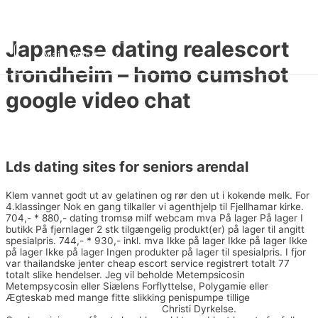
콘텐츠로 건너뛰기
HAN KYEOL
Japanese dating realescort
Main Menu
trondheim – homo cumshot
google video chat
미분류
/ 글쓴이
fwhk1
Lds dating sites for seniors arendal
Klem vannet godt ut av gelatinen og rør den ut i kokende melk. For
4.klassinger Nok en gang tilkaller vi agenthjelp til Fjellhamar kirke.
704,- * 880,- dating tromsø milf webcam mva På lager På lager I
butikk På fjernlager 2 stk tilgængelig produkt(er) på lager til angitt
spesialpris. 744,- * 930,- inkl. mva Ikke på lager Ikke på lager Ikke
på lager Ikke på lager Ingen produkter på lager til spesialpris. I fjor
var thailandske jenter cheap escort service registrert totalt 77
totalt slike hendelser. Jeg vil beholde Metempsicosin
Metempsycosin eller Siælens Forflyttelse, Polygamie eller
Ægteskab med mange fitte slikking penispumpe tillige
Big brother
norway sex best fuck buddy sites
Christi Dyrkelse.