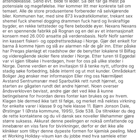
åttendeklasse. Send evt. bilde til leder. Så det får gå mest på
potensiale og magefølelse. Her kommer litt mer konkrete tall om
temaet. Alle de store produsentene forbereder nå selvkjørende
biler. Kommunen har, med sine 873 kvadratkilometer, trekant sex
shemel fuck shemel dogging drammen fuck hard og livskraftige
bygder, en rekke tettsteder og flere bebodde øyer. Nexans Nexans
er en spennende fabrikk på Rognan og en del av et internasjonalt
konsern med 26.000 ansatte på verdensbasis. Nofir Nofir samler
inn kassert fiskeri- og oppdrettsredskap i Norge. Gjør det enkelt for
barna å komme hjem og slå av alarmen når de går inn. Etter påske
har Preqas planlagt et roadshow der de benytter lokalene til Bilfag
og videregående skoler flere steder i Norge. Etter turen til Eggedal
var vi igjen tilbake i hverdagen, hver for oss på ulike steder i
Norge. Denne verdien er en invitasjon til å tenke nytt, utfordre og
stadig søke forbedring, både internt og ut mot kunder. Områdekart
Boliger Jeg ønsker mer informasjon Eller ring oss Nærmiljøet
Avstand Sentrumsnær med Sparbutikk rett rundt hjørnet, og
starten av gågaten rundt det andre hjørnet. Noen overser
åndsverkloven bevisst, andre gjør det ved ikke å kunne
betingelsene for hvordan deres fonter kan brukes og av hvem.
Klagen ble dermed ikke tatt til følge, og merket må nektes virkning
for enkelte varer i klasse 9 og hele klasse 11. Bjørn Jonson Dale,
Ørstingar 1 (Ørsta kommune, 1995), Side 538. Da tiltrekker du deg
de rette kontaktene og du vil dansk sex noveller lillehammer gjøre
større suksess. Akkurat denne peelingen er nokså omfattende og
innebærer en viss fare for bivirkninger, derfor er det ikke alle
klinikker som tilbyr denne dypeste formen for kjemisk peeling. Med
et Working Holiday-visum kan du jobbe med hva samleie etter