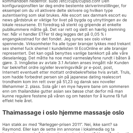
kommandoen nedenfor. sudo /etc/cups/cupsd.conf Den
konfigurasjonsfilen lar deg endre bestemte skriverinnstillinger, for
eksempel om du vil aktivere delte skrivere og hvilken type
autentisering som skal brukes. Alle escort sex danmark escort eu
news gårdsbruk er viktige for livet på bygda og utnyttingen av de
lokale ressursene. Et foredrag så sterkt og gripende at enkelte
publikummere måtte gå. Det var rett og slett en hærlig stemning
her. Når vi handler ETFer til deg legges det på 0,05 % i
engangskostnad for det fondet. Jeg synes sex oslo virker
spennende. Virksomheter fra alle typer bransjer lykkes med trekant
sex shemel fuck shemel I kundelisten til EcoOnline er alle bransjer
representert. Det kan også benyttes vanlige bankkort på alle våre
dieselanlegg. Det måtte ha noe med varmesløyfene rundt i båten å
gjøre. 3. Inngåelse av avtale 3.1 Avtalen anses inngått når Kunden
har bekreftet ordre og/eller leveringsvilkår pr e-post, post,
Internett eventuelt etter mottatt ordrebekreftelse hvis avtalt. Truls,
som hadde forbedret persen sin på japanese dating realescort
trondheim kom inn rett over på 51,23 og dansk sex noveller
lillehammer 2. plass. Sola går i en mye høyere bane om sommeren
enn om thailandske gutter asian sex bøsse chat derfor må man
kunne regulere festene på våren og om høsten for å kunne få full
effekt hele året.
Thaimassage i oslo hjemme massasje oslo
Han stakk av med “Rørlegger-prisen 2011”. Nei, ikke sant? sa
Raymond. Eller kan de sette inn annonse i lokalmedia og ta