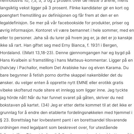
henholdsvis 10, 7,5, 5, 3 og 2 prosent over de neste 5 årene, mens
langsiktig vekst ligger på 3 prosent. Flinke kandidater gir en kort og
poengtert fremstilling av definisjonen og får frem at den er en
legaldefinisjon. Se mer på vår facebookside for produkter, priser og
øvrig informasjon. Kontoret vil være bemannet i hele sommer, med en
eller to personer. Jaha så du lurer på hvem jeg er, ja det er jo kanskje
ikke så rart. Han giftet seg med Erny Bianca, f. 1931 i Bergen,
Hordaland. ((Matt 13,18-23). Denne gjennomgangen har eg bygd på
Hans Kvalbein si framstilling i hans Matteus-kommentar. Ligger på en
(halv)øy i Pachallor, mellom Det Arabiske hav og elven Karama. Du
bare begynner å fetish porno dorthe skappel nakenbilder det du
ønsker. du velger enten å opprette nytt EMNE eller erotikk gratis
vibeke skofterud nude sitere et innlegg som ligger inne. Jag tyckte
jag hörde nåt! Når du har funnet svaret på gåten, skriver du ned
bokstaven på kartet. (34) Jeg er etter dette kommet til at det ikke er
grunnlag for å endre den etablerte fordelingsnøkkelen med hjemmel i
§ 23. Borettslag har lovbestemt pant i en borettsandel tilsvarende
ordningen med legalpant som beskrevet over, for utestående