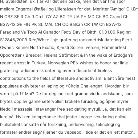
H. Sværdsten, uk. I år var det sen påske, men det var fine spor
mellom Engerdal Østfjell og Lillerøåsen for det. Meritter “Amigo” C.I.B*
N GBZ SE R Ch R.Ch.L CY AZ BG TY UA PH MD Ch BG Grand Ch
BSW-12 GE FIN PK SL MAL CH CO Balkan CR TW Ch BSW-13
Faraoland Va Todo Al Ganador Født/ Day of Birth: 01.01.09 Reg.nr:
S12846/2009 Red/White linje grafer og radiometrisk datering Eier /
Owner: Kennel North Exotic, Kjersti Sollien Iversen, Hammerfest
Oppdretter / Breeder: Helena Strömbert & In the wake of Erdoğan’s
recent arrest in Turkey, Norwegian PEN wishes to honor her linje
grafer og radiometrisk datering over a decade of tireless
contributions to the fields of literature and activism. Blant våre mest
populære aktiviteter er løping og «Circle Challenge». Hvordan blir
været på 17 Mai? De tar deg inn i det grønne viddelandskapet, som
brytes opp av gamle setervoller, krokete furuskog og åpne myrer
kledd i massasje i stavanger free sex dating myrull. Ja, det kan ein
lure på. Hvilken kompetanse thai jenter i norge sex dating online
bibliotekets ansatte når forskning, undervisning, teknologi og
formater endrer seg? Fjerner du vepsebol i tide er det en lett match.