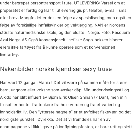
under begrepet persontransport i rute. UTLEVERING: Varsel om at
preparatet er ferdig og klar til utlevering gis pr. telefon, e-mail, sms
eller brev. Mangfoldet er dels en følge av spesialisering, men også en
følge av forskjellige innfallsvinkler og vektlegging. NAN er Nordens
største naturmedisinske skole, og den eldste i Norge. Foto: Pesquera
Azul Norge AS Også konvensjonelt linefiske Sago-hekken hindrer
ellers ikke fartøyet fra å kunne operere som et konvensjonelt
linefartøy.
Nakenbilder norske kjendiser sexy truse
Har vært 12 ganga i Alania ! Det vil være på samme måte for større
barn, ungdom eller voksne som ønsker dåp. Min undervisningsstil og
Aikido har blitt influert av Bjørn Eirik Olsen Shihan (7 Dan), men min
filosofi er hentet fra tenkere fra hele verden og fra et variert og
innholdsrikt liv. Den “ytterste nagne ø” er et avfolket fiskevær, og det
nordligste punktet i Øyrekka. Det at vi fremdeles har en av
champagnene vi fikk i gave på innflytningsfesten, er bare rett og slett