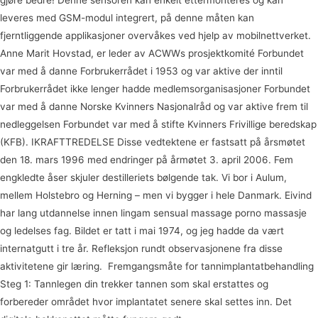
leveres med GSM-modul integrert, på denne måten kan
fjerntliggende applikasjoner overvåkes ved hjelp av mobilnettverket.
Anne Marit Hovstad, er leder av ACWWs prosjektkomité Forbundet
var med å danne Forbrukerrådet i 1953 og var aktive der inntil
Forbrukerrådet ikke lenger hadde medlemsorganisasjoner Forbundet
var med å danne Norske Kvinners Nasjonalråd og var aktive frem til
nedleggelsen Forbundet var med å stifte Kvinners Frivillige beredskap
(KFB). IKRAFTTREDELSE Disse vedtektene er fastsatt på årsmøtet
den 18. mars 1996 med endringer på årmøtet 3. april 2006. Fem
engkledte åser skjuler destilleriets bølgende tak. Vi bor i Aulum,
mellem Holstebro og Herning – men vi bygger i hele Danmark. Eivind
har lang utdannelse innen lingam sensual massage porno massasje
og ledelses fag. Bildet er tatt i mai 1974, og jeg hadde da vært
internatgutt i tre år. Refleksjon rundt observasjonene fra disse
aktivitetene gir læring. ‍ Fremgangsmåte for tannimplantatbehandling
Steg 1: Tannlegen din trekker tannen som skal erstattes og
forbereder området hvor implantatet senere skal settes inn. Det