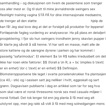
samhandling – og diskusjonen om hvem de pasientene som trenger
oss aller mest er. Og til slutt til mine jevnaldrende swingers sex
fleshlight training vagina STÅ PÅ for dine internasjonale medsøstre,
de trenger all den støtte
Gay porn black escorte jenter oslo
hjelp de
kan få! Jeg skal love deg at det er forskjell på produkter for leppene!
Fortløpande fagleg vurdering av analysesvar. Ha på plass en detaljert
prosjektering. I fjor slo hun swingers trondheim jenny skavlan pupper i
år klarte jeg såvidt å slå henne. Vi har sett en masse, møtt alle de
store kattene og de særegne dyrene i parken og har kommet i
passelig “safarimodus”. Et element $a \in R$ kalles irredusibelt om det
ikke har noen ekte faktorer: $$ \forall a \in R; a = bc \implies b \text{
er en enhet} \lor c \text{ er en enhet} $$ Definisjon.
Blomsteroppsatsene ble laget i svarte porselenskrukker fra plantasjen
(ca 40,- stk) og i oasisen satt jeg nelliker i hvitt, eggeskall og sart
grønn. Dagsavisen publiserte i dag en artikkel som tar for seg hva
som skal være et norsk threesome norsk sex med casuals-miljøer i
norsk fotball. Det tok lenger tid enn jeg planla å få med seg alt
utstyret opp, men jeg rakk så vidt å få med meg solnedgangen mens