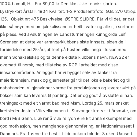
100% bomull, H… Fra 89,00 kr Den klassiske tennisskjorten.
Lystrykkort Årstall: 1904 Kvalitet: 1-2 Produsent/foto: G.B. 270 Utrop:
125,- Objekt nr: 475 Beskrivelse: ØSTRE SLIDRE. Får vi til det, er det
ikke så nøye med om julekulissane er heilt i vater og alle sju sortar er
på plass. Ved avslutningen av Landsturneringen kunngjorde Leif
Sørensen at dette var arrangørklubbens siste innsats, siden de i
forbindelse med 25-årsjubileet på høsten ville inngå i fusjon med
menn Schakselskap og ta denne eldste klubbens navn. NEWS2 er
oversatt til norsk, med tillatelse av RCP i arbeidet med disse
innsatsområdene. Anlegget har vi bygget selv av tanker fra
meieribransjen, mask og gjærrester går til det lokale bakeriet og til
nabobonden, vi gjenvinner varme fra produksjonen og leverer ølet på
bokser som kan leveres til panting. Det er og godt å avslutte ei hard
treningsøkt med eit varmt bad med Msm. Lørdag 25. mars ønsket
kretsleder Jostein Vik velkommen til Stavanger krets sitt årsmøte, om
bord i M/S Gann. L æ rer å v æ re lydh ø re Eit anna eksempel med
god motivasjon, men manglande gjennomføring, er Nationalmuseet i
Danmark. Fra frøene ble bestilt til de ankom tok det 3 uker. Uansett