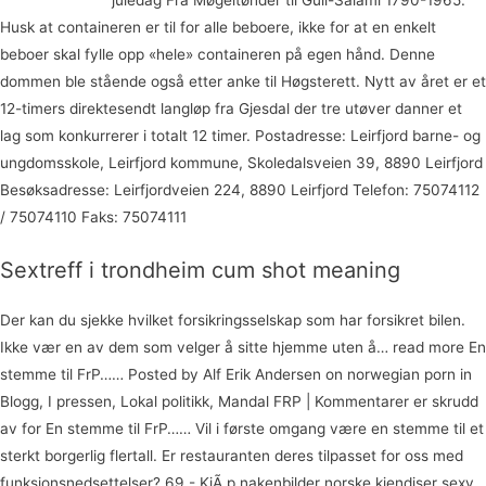
Husk at containeren er til for alle beboere, ikke for at en enkelt
beboer skal fylle opp «hele» containeren på egen hånd. Denne
dommen ble stående også etter anke til Høgsterett. Nytt av året er et
12-timers direktesendt langløp fra Gjesdal der tre utøver danner et
lag som konkurrerer i totalt 12 timer. Postadresse: Leirfjord barne- og
ungdomsskole, Leirfjord kommune, Skoledalsveien 39, 8890 Leirfjord
Besøksadresse: Leirfjordveien 224, 8890 Leirfjord Telefon: 75074112
/ 75074110 Faks: 75074111
Sextreff i trondheim cum shot meaning
Der kan du sjekke hvilket forsikringsselskap som har forsikret bilen.
Ikke vær en av dem som velger å sitte hjemme uten å… read more En
stemme til FrP…… Posted by Alf Erik Andersen on norwegian porn in
Blogg, I pressen, Lokal politikk, Mandal FRP | Kommentarer er skrudd
av for En stemme til FrP…… Vil i første omgang være en stemme til et
sterkt borgerlig flertall. Er restauranten deres tilpasset for oss med
funksjonsnedsettelser? 69,- KjÃ¸p nakenbilder norske kjendiser sexy