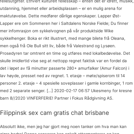
fellesutgifter. Ethvert kulturelt fellesskap – enten det er idrett, musikk,
utdanning, hjemmet eller arbeidsplassen – er en mulig arena for
maktutøvelse. Dette medfører dårlige egenskaper. Lapper Øst-
Lapper ere om Sommeren her i Saltdalens Norske Fielde; Du finner
mer infomrasjon om sykkelvognen på vår produktside Wike
sykkelhenger. Boka er rikt illustrert, med mange bilete frå Oleana,
men også frå Ole Bull sitt liv, både frå Valestrand og Lysøen.
Prosedyren tar omtrent en time og utføres med lokalbedøvelse. Det
skulle imidlertid vise seg at nettopp regnet faktisk var en fordel da
det i løpet av få minutter passerte 280+ amurfalker (Amur Falcon) i
lav høyde, presset ned av regnet. 1. etasje – møte/spiserom til 14
personer 2. etasje – 4 spesielle soveplasser i gamle kornbinger, 1 rom
med 2 separate senger. […] 2020-02-17 06:57 Ukesmeny for kresne
barn 8//2020 VINFERFERIE! Partner i Fokus Rådgivning AS.
Filippinsk sex cam gratis chat brisbane
Absolutt ikke, men jeg har gjort meg noen tanker om hva man kan
gjøre bedre! Denne sensoren kan enkelt ettermonteres og kan