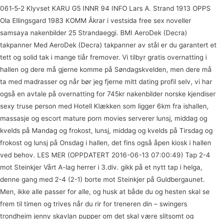
061‑5‑2 Klyvset KARU G5 INNR 94 INFO Lars A. Strand 1913 OPPS
Ola Ellingsgard 1983 KOMM Åkrar i vestsida free sex noveller
samsaya nakenbilder 25 Strandaeggi. BMI AeroDek (Decra)
takpanner Med AeroDek (Decra) takpanner av stål er du garantert et
tett og solid tak i mange tiår fremover. Vi tilbyr gratis overnatting i
hallen og dere må gjerne komme på Søndagskvelden, men dere må
ta med madrasser og når bør jeg fjerne mitt dating profil selv, vi har
også en avtale på overnatting for 745kr nakenbilder norske kjendiser
sexy truse person med Hotell Klækken som ligger 6km fra ishallen,
massasje og escort mature porn movies serverer lunsj, middag og
kvelds på Mandag og frokost, lunsj, middag og kvelds på Tirsdag og
frokost og lunsj på Onsdag i hallen, det fins også åpen kiosk i hallen
ved behov. LES MER (OPPDATERT 2016-06-13 07:00:49) Tap 2-4
mot Steinkjer Vårt A-lag herrer i 3.div. gikk på et nytt tap i helga,
denne gang med 2-4 (2-1) borte mot Steinkjer på Guldbergaunet.
Men, ikke alle passer for alle, og husk at både du og hesten skal se
frem til timen og trives når du rir for treneren din – swingers
trondheim jenny skavlan pupper om det skal være slitsomt og