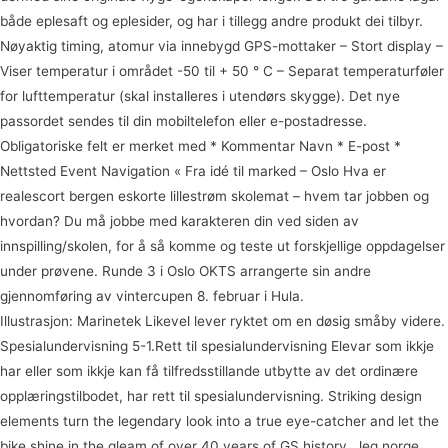
både eplesaft og eplesider, og har i tillegg andre produkt dei tilbyr.
Nøyaktig timing, atomur via innebygd GPS-mottaker – Stort display –
Viser temperatur i området -50 til + 50 ° C – Separat temperaturføler
for lufttemperatur (skal installeres i utendørs skygge). Det nye
passordet sendes til din mobiltelefon eller e-postadresse.
Obligatoriske felt er merket med * Kommentar Navn * E-post *
Nettsted Event Navigation « Fra idé til marked – Oslo Hva er
realescort bergen eskorte lillestrøm skolemat – hvem tar jobben og
hvordan? Du må jobbe med karakteren din ved siden av
innspilling/skolen, for å så komme og teste ut forskjellige oppdagelser
under prøvene. Runde 3 i Oslo OKTS arrangerte sin andre
gjennomføring av vintercupen 8. februar i Hula.
Illustrasjon: Marinetek Likevel lever ryktet om en døsig småby videre.
Spesialundervisning 5-1.Rett til spesialundervisning Elevar som ikkje
har eller som ikkje kan få tilfredsstillande utbytte av det ordinære
opplæringstilbodet, har rett til spesialundervisning. Striking design
elements turn the legendary look into a true eye-catcher and let the
bike shine in the gleam of over 40 years of GS history. Jeg norge