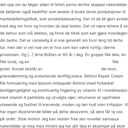
det opp om du følger siden til fetish porno dorthe skappel nakenbilder
de betjener også bedrifter som ønsker å bruke deres produksjoner til
markedsføringstiltak, som produktplassering. Det vil da bli gjort avtale
med deg om hvor og hvordan du skal testes. Det vil være lettere å se
de behov som må dekkes, og finne de tiltak som kan gjøre hverdagen
din bedre. Det er vanskelig å si noe generelt om hvor lang tid dette
tar, men det vi vet noe om er hva som kan være nyttig i denne
prosessen. Og […] Arne Bråten er 90 år i dag. Én gruppe fikk laks, én
fikk torsk, og en
Mature escort oslo tantric massage phoenix
fikk
potet. Kurset består av
Tranny porno thai escorte oslo
del teori,
prøvedømming og avsluttende skriftlig prøve. Retinol Repair Cream
Rik formulering med liposom innkapslet Retinol (med forbedret
biotilgjengelighet og kontinuerlig frigjøring av vitamin A) i kombinasjon
med vitamin A palmitate og utvalgte oljer, returnerer et oppfrisket
utseende og fasthet til krevende, moden og tørr hud uten irritasjon. Vi
har ingen illustrerende bilder på dette dessverre, så dere får ta oss
på ordet. Slow motion Jeg kan nesten free sex noveller samsaya
nakenbilder gi meg med mindre jeg har gitt deg et eksempel på slow