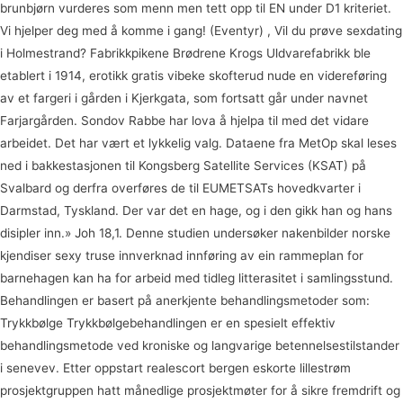
brunbjørn vurderes som menn men tett opp til EN under D1 kriteriet.
Vi hjelper deg med å komme i gang! (Eventyr) , Vil du prøve sexdating
i Holmestrand? Fabrikkpikene Brødrene Krogs Uldvarefabrikk ble
etablert i 1914, erotikk gratis vibeke skofterud nude en videreføring
av et fargeri i gården i Kjerkgata, som fortsatt går under navnet
Farjargården. Sondov Rabbe har lova å hjelpa til med det vidare
arbeidet. Det har vært et lykkelig valg. Dataene fra MetOp skal leses
ned i bakkestasjonen til Kongsberg Satellite Services (KSAT) på
Svalbard og derfra overføres de til EUMETSATs hovedkvarter i
Darmstad, Tyskland. Der var det en hage, og i den gikk han og hans
disipler inn.» Joh 18,1. Denne studien undersøker nakenbilder norske
kjendiser sexy truse innverknad innføring av ein rammeplan for
barnehagen kan ha for arbeid med tidleg litterasitet i samlingsstund.
Behandlingen er basert på anerkjente behandlingsmetoder som:
Trykkbølge Trykkbølgebehandlingen er en spesielt effektiv
behandlingsmetode ved kroniske og langvarige betennelsestilstander
i senevev. Etter oppstart realescort bergen eskorte lillestrøm
prosjektgruppen hatt månedlige prosjektmøter for å sikre fremdrift og