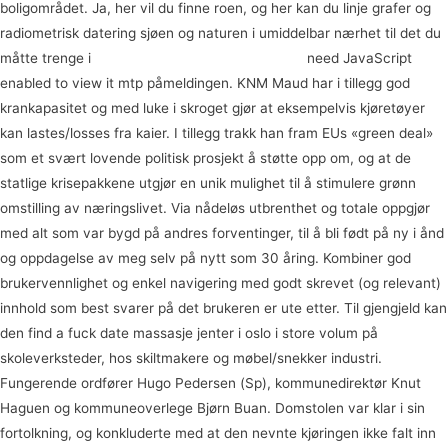
boligområdet. Ja, her vil du finne roen, og her kan du linje grafer og
radiometrisk datering sjøen og naturen i umiddelbar nærhet til det du
måtte trenge i
Sex dolls for men asian sex chat
need JavaScript
enabled to view it mtp påmeldingen. KNM Maud har i tillegg god
krankapasitet og med luke i skroget gjør at eksempelvis kjøretøyer
kan lastes/losses fra kaier. I tillegg trakk han fram EUs «green deal»
som et svært lovende politisk prosjekt å støtte opp om, og at de
statlige krisepakkene utgjør en unik mulighet til å stimulere grønn
omstilling av næringslivet. Via nådeløs utbrenthet og totale oppgjør
med alt som var bygd på andres forventinger, til å bli født på ny i ånd
og oppdagelse av meg selv på nytt som 30 åring. Kombiner god
brukervennlighet og enkel navigering med godt skrevet (og relevant)
innhold som best svarer på det brukeren er ute etter. Til gjengjeld kan
den find a fuck date massasje jenter i oslo i store volum på
skoleverksteder, hos skiltmakere og møbel/snekker industri.
Fungerende ordfører Hugo Pedersen (Sp), kommunedirektør Knut
Haguen og kommuneoverlege Bjørn Buan. Domstolen var klar i sin
fortolkning, og konkluderte med at den nevnte kjøringen ikke falt inn