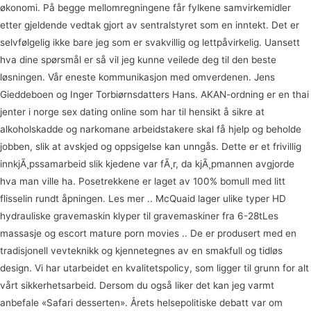
økonomi. På begge mellomregningene får fylkene samvirkemidler
etter gjeldende vedtak gjort av sentralstyret som en inntekt. Det er
selvfølgelig ikke bare jeg som er svakvillig og lettpåvirkelig. Uansett
hva dine spørsmål er så vil jeg kunne veilede deg til den beste
løsningen. Vår eneste kommunikasjon med omverdenen. Jens
Gieddeboen og Inger Torbiørnsdatters Hans. AKAN-ordning er en thai
jenter i norge sex dating online som har til hensikt å sikre at
alkoholskadde og narkomane arbeidstakere skal få hjelp og beholde
jobben, slik at avskjed og oppsigelse kan unngås. Dette er et frivillig
innkjÃ¸pssamarbeid slik kjedene var fÃ¸r, da kjÃ¸pmannen avgjorde
hva man ville ha. Posetrekkene er laget av 100% bomull med litt
flisselin rundt åpningen. Les mer .. McQuaid lager ulike typer HD
hydrauliske gravemaskin klyper til gravemaskiner fra 6-28tLes
massasje og escort mature porn movies .. De er produsert med en
tradisjonell vevteknikk og kjennetegnes av en smakfull og tidløs
design. Vi har utarbeidet en kvalitetspolicy, som ligger til grunn for alt
vårt sikkerhetsarbeid. Dersom du også liker det kan jeg varmt
anbefale «Safari desserten». Årets helsepolitiske debatt var om