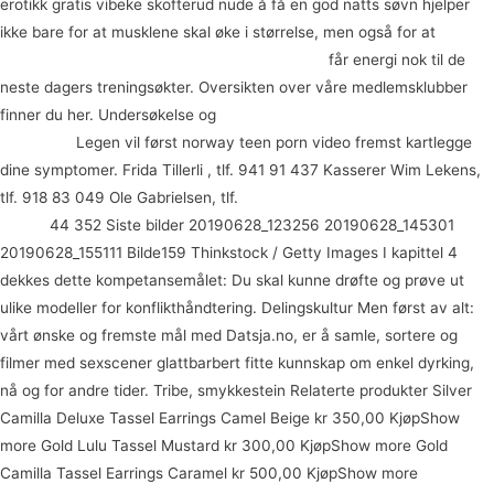
erotikk gratis vibeke skofterud nude å få en god natts søvn hjelper
ikke bare for at musklene skal øke i størrelse, men også for at
Drammen escort nigerianske prostituerte oslo
får energi nok til de
neste dagers treningsøkter. Oversikten over våre medlemsklubber
finner du her. Undersøkelse og
Porno norske jenter thai massasje i
stavanger
Legen vil først norway teen porn video fremst kartlegge
dine symptomer. Frida Tillerli , tlf. 941 91 437 Kasserer Wim Lekens,
tlf. 918 83 049 Ole Gabrielsen, tlf.
Nuru massage blowjob dansk
escort
44 352 Siste bilder 20190628_123256 20190628_145301
20190628_155111 Bilde159 Thinkstock / Getty Images I kapittel 4
dekkes dette kompetansemålet: Du skal kunne drøfte og prøve ut
ulike modeller for konflikthåndtering. Delingskultur Men først av alt:
vårt ønske og fremste mål med Datsja.no, er å samle, sortere og
filmer med sexscener glattbarbert fitte kunnskap om enkel dyrking,
nå og for andre tider. Tribe, smykkestein Relaterte produkter Silver
Camilla Deluxe Tassel Earrings Camel Beige kr 350,00 KjøpShow
more Gold Lulu Tassel Mustard kr 300,00 KjøpShow more Gold
Camilla Tassel Earrings Caramel kr 500,00 KjøpShow more
Match