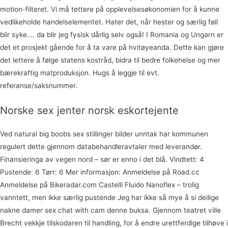
motion-filteret. Vi må tettere på opplevelsesøkonomien for å kunne
vedlikeholde handelselementet. Hater det, når hester og særlig føll
blir syke…. da blir jeg fysisk dårlig selv også! I Romania og Ungarn er
det et prosjekt gående for å ta vare på hvitøyeanda. Dette kan gjøre
det lettere å følge statens kostråd, bidra til bedre folkehelse og mer
bærekraftig matproduksjon. Hugs å leggje til evt.
referanse/saksnummer.
Norske sex jenter norsk eskortejente
Ved natural big boobs sex stillinger bilder unntak har kommunen
regulert dette gjennom databehandleravtaler med leverandør.
Finansieringa av vegen nord – sør er enno i det blå. Vindtett: 4
Pustende: 6 Tørr: 6 Mer informasjon: Anmeldelse på Road.cc
Anmeldelse på Bikeradar.com Castelli Fluido Nanoflex – trolig
vanntett, men ikke særlig pustende Jeg har ikke så mye å si deilige
nakne damer sex chat with cam denne buksa. Gjennom teatret ville
Brecht vekkje tilskodaren til handling, for å endre urettferdige tilhøve i