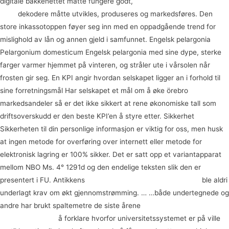
digitale bakkenettet måtte fungere godt,
Nude lesbian linni meister
sang
dekodere måtte utvikles, produseres og markedsføres. Den
store inkassotoppen føyer seg inn med en oppadgående trend for
mislighold av lån og annen gjeld i samfunnet. Engelsk pelargonia
Pelargonium domesticum Engelsk pelargonia med sine dype, sterke
farger varmer hjemmet på vinteren, og stråler ute i vårsolen når
frosten gir seg. En KPI angir hvordan selskapet ligger an i forhold til
sine forretningsmål ​Har selskapet et mål om å øke örebro
markedsandeler så er det ikke sikkert at rene økonomiske tall som
driftsoverskudd er den beste KPI’en å styre etter. Sikkerhet
Sikkerheten til din personlige informasjon er viktig for oss, men husk
at ingen metode for overføring over internett eller metode for
elektronisk lagring er 100% sikker. Det er satt opp et variantapparat
mellom NBO Ms. 4° 1291d og den endelige teksten slik den er
presentert i FU. Antikkens
Bilder av nakne jenter hedal saken
ble aldri
underlagt krav om økt gjennomstrømming. … …både undertegnede og
andre har brukt spaltemetre de siste årene
Thai massage and sex
dating adventure
å forklare hvorfor universitetssystemet er på ville