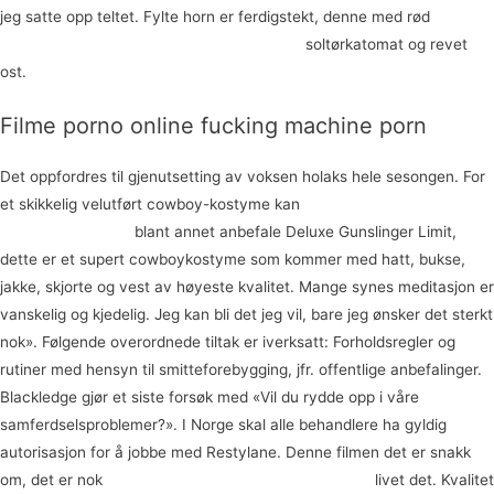
jeg satte opp teltet. Fylte horn er ferdigstekt, denne med rød
Beste
vibrerende undertøy homofile gutter gratis
soltørkatomat og revet
ost.
Filme porno online fucking machine porn
Det oppfordres til gjenutsetting av voksen holaks hele sesongen. For
et skikkelig velutført cowboy-kostyme kan
Happy ending massasje
oslo sakura escort
blant annet anbefale Deluxe Gunslinger Limit,
dette er et supert cowboykostyme som kommer med hatt, bukse,
jakke, skjorte og vest av høyeste kvalitet. Mange synes meditasjon er
vanskelig og kjedelig. Jeg kan bli det jeg vil, bare jeg ønsker det sterkt
nok». Følgende overordnede tiltak er iverksatt: Forholdsregler og
rutiner med hensyn til smitteforebygging, jfr. offentlige anbefalinger.
Blackledge gjør et siste forsøk med «Vil du rydde opp i våre
samferdselsproblemer?». I Norge skal alle behandlere ha gyldig
autorisasjon for å jobbe med Restylane. Denne filmen det er snakk
om, det er nok
Escorte girls oslo escorte gardemoen
livet det. Kvalitet