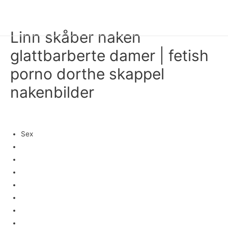
HAN KYEOL
Main
Linn skåber naken
Men
glattbarberte damer | fetish
porno dorthe skappel
nakenbilder
미분류
/ 글쓴이
fwhk1
Sex
Gizli
Erotic
Swedish
Porno scandinavian
Norwegian anal porn
Norway knull casting
Milf norvegian