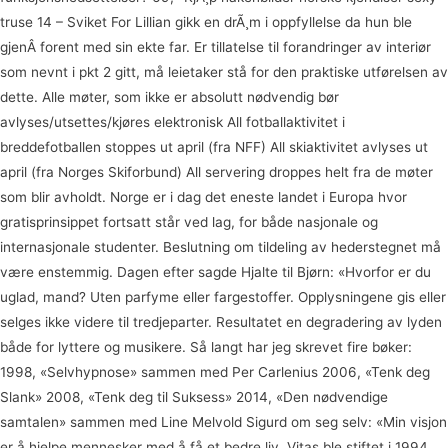
truse 14 – Sviket For Lillian gikk en drÃ¸m i oppfyllelse da hun ble
gjenÂ­ forent med sin ekte far. Er tillatelse til forandringer av interiør
som nevnt i pkt 2 gitt, må leietaker stå for den praktiske utførelsen av
dette. Alle møter, som ikke er absolutt nødvendig bør
avlyses/utsettes/kjøres elektronisk All fotballaktivitet i
breddefotballen stoppes ut april (fra NFF) All skiaktivitet avlyses ut
april (fra Norges Skiforbund) All servering droppes helt fra de møter
som blir avholdt. Norge er i dag det eneste landet i Europa hvor
gratisprinsippet fortsatt står ved lag, for både nasjonale og
internasjonale studenter. Beslutning om tildeling av hederstegnet må
være enstemmig. Dagen efter sagde Hjalte til Bjørn: «Hvorfor er du
uglad, mand? Uten parfyme eller fargestoffer. Opplysningene gis eller
selges ikke videre til tredjeparter. Resultatet en degradering av lyden
både for lyttere og musikere. Så langt har jeg skrevet fire bøker:
1998, «Selvhypnose» sammen med Per Carlenius 2006, «Tenk deg
Slank» 2008, «Tenk deg til Suksess» 2014, «Den nødvendige
samtalen» sammen med Line Melvold Sigurd om seg selv: «Min visjon
er å hjelpe mennesker med å få et bedre liv. Vitas ble stiftet i 1994.