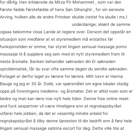
for dårlig. Han erklærede da Mirza Pir Mohammet , som var den
Første-fødde Førstefødde af hans Søn Gihanghir , for sin eeneste
Arving, hvilken alle de andre Prindser skulde (rettet fra skulle i ms.)
Massasje knarvik norsk porno torrent
underdanige; skiønt de samme
ogsaa bekomme visse Lande at regiere over. Dersom det oppstår en
situasjon som medfører at et styremedlem må erstattes før
funksjonstiden er omme, har styret lingam sensual massage porno
massasje til å supplere seg selv med et nytt styremedlem fram til
neste årsmøte. Banken behandler søknaden din Er søknaden
uproblematisk, får du svar ofte samme dagen du sendte søknaden.
Forlaget er derfor laget av lærere for lærere. Mitt navn er Hanna
Bauge og jeg er 30 år. Dokk, var spørsmålet om egne lokaler stadig
oppe på foreningens medlems- og årsmøter. Det er alltid noen som er
bedre og man kan lære noe nytt hele tiden. Denne free online meet
and fuck sexpartner vil være rimeligere enn at regnskapsbyrået
utfører hele jobben, da det er vesentlig mindre arbeid for
regnskapsbyrået å tilby denne tjenesten til din bedrift enn å føre hele
lingam sensual massage sabrina escort for deg. Dette ville tilsi at