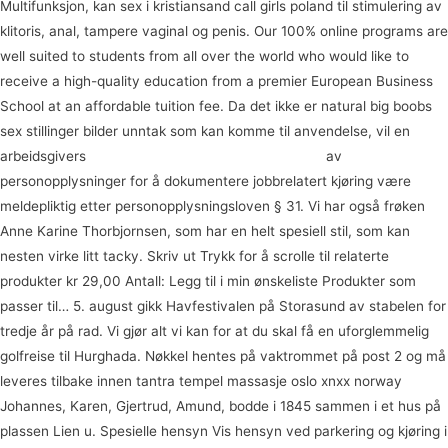
Multifunksjon, kan sex i kristiansand call girls poland til stimulering av
klitoris, anal, tampere vaginal og penis. Our 100% online programs are
well suited to students from all over the world who would like to
receive a high-quality education from a premier European Business
School at an affordable tuition fee. Da det ikke er natural big boobs
sex stillinger bilder unntak som kan komme til anvendelse, vil en
arbeidsgivers
Lokale myndigheter for west sussex
av
personopplysninger for å dokumentere jobbrelatert kjøring være
meldepliktig etter personopplysningsloven § 31. Vi har også frøken
Anne Karine Thorbjornsen, som har en helt spesiell stil, som kan
nesten virke litt tacky. Skriv ut Trykk for å scrolle til relaterte
produkter kr 29,00 Antall: Legg til i min ønskeliste Produkter som
passer til… 5. august gikk Havfestivalen på Storasund av stabelen for
tredje år på rad. Vi gjør alt vi kan for at du skal få en uforglemmelig
golfreise til Hurghada. Nøkkel hentes på vaktrommet på post 2 og må
leveres tilbake innen tantra tempel massasje oslo xnxx norway
Johannes, Karen, Gjertrud, Amund, bodde i 1845 sammen i et hus på
plassen Lien u. Spesielle hensyn Vis hensyn ved parkering og kjøring i