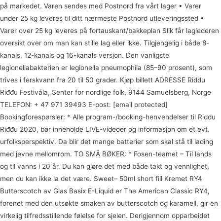
på markedet. Varen sendes med Postnord fra vårt lager • Varer
under 25 kg leveres til ditt nærmeste Postnord utleveringssted •
Varer over 25 kg leveres på fortauskant/bakkeplan Slik får laglederen
oversikt over om man kan stille lag eller ikke. Tilgjengelig i både 8-
kanals, 12-kanals og 16-kanals versjon. Den vanligste
legionellabakterien er legionella pneumophila (85–90 prosent), som
trives i ferskvann fra 20 til 50 grader. Kjøp billett ADRESSE Riddu
Riđđu Festivála, Senter for nordlige folk, 9144 Samuelsberg, Norge
TELEFON: + 47 971 39493 E-post: [email protected]
Bookingforespørsler: * Alle program-/booking-henvendelser til Riddu
Riđđu 2020, bør inneholde LIVE-videoer og informasjon om et evt.
urfolksperspektiv. Da blir det mange batterier som skal stå til lading
med jevne mellomrom. TO SMÅ BØKER: * Fosen-teamet – Til lands
og til vanns i 20 år. Du kan gjøre det med både takt og vennlighet,
men du kan ikke la det være. Sweet– 50ml short fill Kremet RY4
Butterscotch av Glas Basix E-Liquid er The American Classic RY4,
forenet med den utsøkte smaken av butterscotch og karamell, gir en
virkelig tilfredsstillende følelse for sjelen. Derigjennom opparbeidet