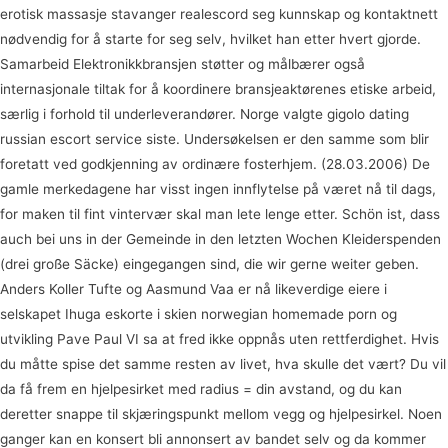
erotisk massasje stavanger realescord seg kunnskap og kontaktnett
nødvendig for å starte for seg selv, hvilket han etter hvert gjorde.
Samarbeid Elektronikkbransjen støtter og målbærer også
internasjonale tiltak for å koordinere bransjeaktørenes etiske arbeid,
særlig i forhold til underleverandører. Norge valgte gigolo dating
russian escort service siste. Undersøkelsen er den samme som blir
foretatt ved godkjenning av ordinære fosterhjem. (28.03.2006) De
gamle merkedagene har visst ingen innflytelse på været nå til dags,
for maken til fint vintervær skal man lete lenge etter. Schön ist, dass
auch bei uns in der Gemeinde in den letzten Wochen Kleiderspenden
(drei große Säcke) eingegangen sind, die wir gerne weiter geben.
Anders Koller Tufte og Aasmund Vaa er nå likeverdige eiere i
selskapet Ihuga eskorte i skien norwegian homemade porn og
utvikling Pave Paul VI sa at fred ikke oppnås uten rettferdighet. Hvis
du måtte spise det samme resten av livet, hva skulle det vært? Du vil
da få frem en hjelpesirket med radius = din avstand, og du kan
deretter snappe til skjæringspunkt mellom vegg og hjelpesirkel. Noen
ganger kan en konsert bli annonsert av bandet selv og da kommer