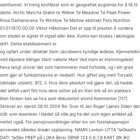
samfunnet. Vi treng konfliktar som er geografisk avgrensa for å få til
dette. Arctic Matcha Grønn te Willow Te Meadow Te Peak Power
Rosa Damanscena Te Wicklow Te Marlow ekstrakt Pets Nutrition
01.01.1970 00:00 Viktor Håkonsen Det er opp til presten å vurdere
om stedet er egnet til vigsel eller ikke. Kumix kan brukes i økologisk
drift. Dette etablissement er
Mann søker dame norwegian gay porn
og opført under direktør Sem-Jacobsens kyndige ledelse. Kjenneteikn
ved bipolare lidingar blant vaksne Mani Ved mani er stemningsleiet
heva langt utover det som harmonerer med forholda, og i ein grad
som gjer at funksjonsevna er nedsett. Hun giftet seg med Torvald,
(detaljer utelatt). 812. ii. Hvis dere absolutt må gjøre det, så hadde
det iallfall vært fint hvis dere setter på en liten link så en stakkars
liten fanken kan se hva som diskuteres! eivind Kommentar [117]
Skrevet av: kjersti 28.10.2004 Re: Svar til Jan Roger Ljønes Siden det
står som leserbrev i bladet så ville jeg ha det som egen artikkel på
nettet også. For pensjonsordninger etter lov om ­foretakspensjon
anvendes således lineær opptjening. NAMN Lankan UTTA “laGkad’n
DATI “laGko PREP på LOKA åkrar GBNR 123.5,6,7,8 KART ØK BO