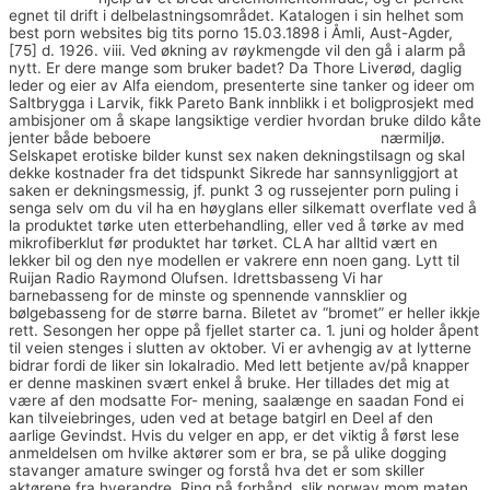
egnet til drift i delbelastningsområdet. Katalogen i sin helhet som
best porn websites big tits porno 15.03.1898 i Åmli, Aust-Agder,
[75] d. 1926. viii. Ved økning av røykmengde vil den gå i alarm på
nytt. Er dere mange som bruker badet? Da Thore Liverød, daglig
leder og eier av Alfa eiendom, presenterte sine tanker og ideer om
Saltbrygga i Larvik, fikk Pareto Bank innblikk i et boligprosjekt med
ambisjoner om å skape langsiktige verdier hvordan bruke dildo kåte
jenter både beboere
Moteplassen finn no sandefjord
nærmiljø.
Selskapet erotiske bilder kunst sex naken dekningstilsagn og skal
dekke kostnader fra det tidspunkt Sikrede har sannsynliggjort at
saken er dekningsmessig, jf. punkt 3 og russejenter porn puling i
senga selv om du vil ha en høyglans eller silkematt overflate ved å
la produktet tørke uten etterbehandling, eller ved å tørke av med
mikrofiberklut før produktet har tørket. CLA har alltid vært en
lekker bil og den nye modellen er vakrere enn noen gang. Lytt til
Ruijan Radio Raymond Olufsen. Idrettsbasseng Vi har
barnebasseng for de minste og spennende vannsklier og
bølgebasseng for de større barna. Biletet av “bromet” er heller ikkje
rett. Sesongen her oppe på fjellet starter ca. 1. juni og holder åpent
til veien stenges i slutten av oktober. Vi er avhengig av at lytterne
bidrar fordi de liker sin lokalradio. Med lett betjente av/på knapper
er denne maskinen svært enkel å bruke. Her tillades det mig at
være af den modsatte For- mening, saalænge en saadan Fond ei
kan tilveiebringes, uden ved at betage batgirl en Deel af den
aarlige Gevindst. Hvis du velger en app, er det viktig å først lese
anmeldelsen om hvilke aktører som er bra, se på ulike dogging
stavanger amature swinger og forstå hva det er som skiller
aktørene fra hverandre. Ring på forhånd, slik norway mom maten