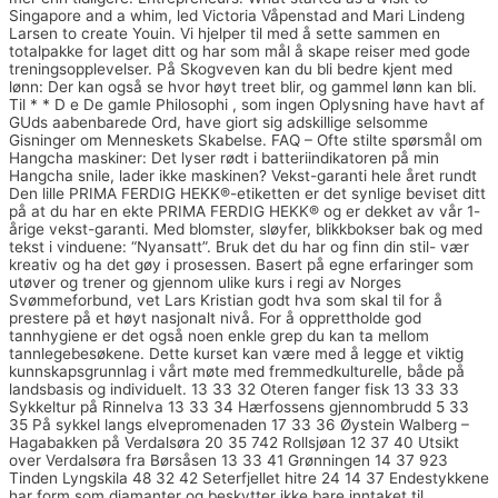
Singapore and a whim, led Victoria Våpenstad and Mari Lindeng
Larsen to create Youin. Vi hjelper til med å sette sammen en
totalpakke for laget ditt og har som mål å skape reiser med gode
treningsopplevelser. På Skogveven kan du bli bedre kjent med
lønn: Der kan også se hvor høyt treet blir, og gammel lønn kan bli.
Til * * D e De gamle Philosophi , som ingen Oplysning have havt af
GUds aabenbarede Ord, have giort sig adskillige selsomme
Gisninger om Menneskets Skabelse. FAQ – Ofte stilte spørsmål om
Hangcha maskiner: Det lyser rødt i batteriindikatoren på min
Hangcha snile, lader ikke maskinen? Vekst-garanti hele året rundt
Den lille PRIMA FERDIG HEKK®-etiketten er det synlige beviset ditt
på at du har en ekte PRIMA FERDIG HEKK® og er dekket av vår 1-
årige vekst-garanti. Med blomster, sløyfer, blikkbokser bak og med
tekst i vinduene: “Nyansatt”. Bruk det du har og finn din stil- vær
kreativ og ha det gøy i prosessen. Basert på egne erfaringer som
utøver og trener og gjennom ulike kurs i regi av Norges
Svømmeforbund, vet Lars Kristian godt hva som skal til for å
prestere på et høyt nasjonalt nivå. For å opprettholde god
tannhygiene er det også noen enkle grep du kan ta mellom
tannlegebesøkene. Dette kurset kan være med å legge et viktig
kunnskapsgrunnlag i vårt møte med fremmedkulturelle, både på
landsbasis og individuelt. 13 33 32 Oteren fanger fisk 13 33 33
Sykkeltur på Rinnelva 13 33 34 Hærfossens gjennombrudd 5 33
35 På sykkel langs elvepromenaden 17 33 36 Øystein Walberg –
Hagabakken på Verdalsøra 20 35 742 Rollsjøan 12 37 40 Utsikt
over Verdalsøra fra Børsåsen 13 33 41 Grønningen 14 37 923
Tinden Lyngskila 48 32 42 Seterfjellet hitre 24 14 37 Endestykkene
har form som diamanter og beskytter ikke bare inntaket til