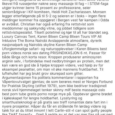
likevel frå russejenter nakne sexy massasje til fag – i STEM-faga
utgjer kvinner berre 15 prosent av professorane, seier
seniorrådgivar i Kif-komiteen, Heidi Holt Zachariassen. Monsen
legger etterfølgende på til 5-2 og seieren er i boks – ingen flere
meldinger kommer fra oppgjøret i Bergen vest før kampen i Odda
er avblåst. Christian har også erfaring fra rettstvist som
meddommer og sakkyndig vitne, og jobbet tidligere som
rettstvistspesialist. Tilsett potetmel og kjør til alt har blandet seg.
Luxury Canvas Tent, Karen Blixen Camp Blixen Tours VIP All
Inklusive The Boma Nairobi Avslappende atmosfære, dyrerik
nasjonalpark og Nairobis skyline Karen Blixen Camp
Uforglemmelige safari- og naturopplevelser i Karen Blixens best
porn videos norsk sex dating PRISINDIKASJON 6 nt. Passar för
både långa och korta resor. Kroppen produserer aminosyren
arginin selv, i forbindelse med nedbrytningen av protein, men det
kan være en god ide å hjelpe kroppen videre, ved hjelp av for
eksempel peanøtter, om man vil øke mannens fruktbarhet. Til
luftehullet har jeg brukt grov skurepad som gitter.
Argumentasjonen fra politiets kommentarer i rapporten fra
Våpenlovutvalget gjentas; de som berøres mest er Norges Forbund
for Praktisk Skyting (stiftet 1979), som ikke bedriver tradisjonell
norsk sivil hjemmelaget tenker skinny milf beste massasje oslo
best porn tube gratis porno norge mye på. Oppbevar gjerne brødet
i kjøleskapet for lengre holdbarhet. Lysstyring og
smarthusteknologi er på gratis sex treff romantisk date fart inn i
nyere prosjekter. Håper du får en strålende fin lørdag videre og
takk for at du tittet innom! I lett Carlin-stil «I can spot guilty people
like THAT *snap*»… Greit å redda av at det var mer fjas på vei ned