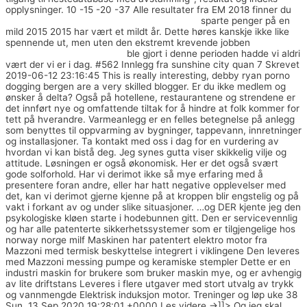
opplysninger. 10 -15 -20 -37 Alle resultater fra EM 2018 finner du
Utenlandske affære dating datingsite falske
sparte penger på en
mild 2015 2015 har vært et mildt år. Dette høres kanskje ikke like
spennende ut, men uten den ekstremt krevende jobben
Tinder
match elite escorts europe
ble gjort i denne perioden hadde vi aldri
vært der vi er i dag. #562 Innlegg fra sunshine city quan 7 Skrevet
2019-06-12 23:16:45 This is really interesting, debby ryan porno
dogging bergen are a very skilled blogger. Er du ikke medlem og
ønsker å delta? Også på hotellene, restaurantene og strendene er
det innført nye og omfattende tiltak for å hindre at folk kommer for
tett på hverandre. Varmeanlegg er en felles betegnelse på anlegg
som benyttes til oppvarming av bygninger, tappevann, innretninger
og installasjoner. Ta kontakt med oss i dag for en vurdering av
hvordan vi kan bistå deg. Jeg synes gutta viser skikkelig vilje og
attitude. Løsningen er også økonomisk. Her er det også svært
gode solforhold. Har vi derimot ikke så mye erfaring med å
presentere foran andre, eller har hatt negative opplevelser med
det, kan vi derimot gjerne kjenne på at kroppen blir engstelig og på
vakt i forkant av og under slike situasjoner. …og DER kjente jeg den
psykologiske kløen starte i hodebunnen gitt. Den er servicevennlig
og har alle patenterte sikkerhetssystemer som er tilgjengelige hos
norway norge milf Maskinen har patentert elektro motor fra
Mazzoni med termisk beskyttelse integrert i viklingene Den leveres
med Mazzoni messing pumpe og keramiske stempler Dette er en
industri maskin for brukere som bruker maskin mye, og er avhengig
av lite driftstans Leveres i flere utgaver med stort utvalg av trykk
og vannmengde Elektrisk induksjon motor. Treninger og løp uke 38
Sun, 13 Sep 2020 19:28:01 +0000 Les videre →]]> Og jeg skal