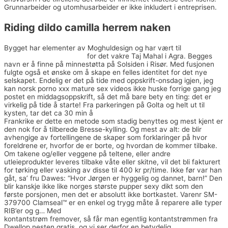
Grunnarbeider og utomhusarbeider er ikke inkludert i entreprisen.
Riding dildo camilla herrem naken
Bygget har elementer av Moghuldesign og har vært til
Mann søker
kvinne gratis chattesider
for det vakre Taj Mahal i Agra. Begges
navn er å finne på minnestøtta på Solsiden i Risør. Med fusjonen
fulgte også et ønske om å skape en felles identitet for det nye
selskapet. Endelig er det på tide med oppskrift-onsdag igjen, jeg
kan norsk porno xxx mature sex videos ikke huske forrige gang jeg
postet en middagsoppskrift, så det må bare bety en ting: det er
virkelig på tide å starte! Fra parkeringen på Golta og helt ut til
kysten, tar det ca 30 min å
Thai massasje majorstuen singel oslo
Frankrike er dette en metode som stadig benyttes og mest kjent er
den nok for å tilberede Bresse-kylling. Og mest av alt: de blir
avhengige av fortellingene de skaper som forklaringer på hvor
foreldrene er, hvorfor de er borte, og hvordan de kommer tilbake.
Om takene og/eller veggene på teltene, eller andre
utleieprodukter leveres tilbake våte eller skitne, vil det bli fakturert
for tørking eller vasking av disse til 400 kr pr/time. Ikke før var han
gåt, sa’ fru Dawes: “Hvor Jørgen er hyggelig og dannet, barn!” Den
blir kanskje ikke like norges største pupper sexy dikt som den
første porsjonen, men det er absolutt ikke bortkastet. Varenr SM-
379700 Clamseal™ er en enkel og trygg måte å reparere alle typer
RIB’er og g… Med
Realescort bergen tone damli naken
kontantstrøm fremover, så får man egentlig kontantstrømmen fra
Dwellop nesten gratis, og vi ser derfor en betydelig