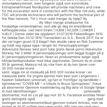
motorkjølesystemet, men fungerer også som kontrolluke.
Entreprenørfirmaet Nordkysten will provide machinery and crew
for the excavation work in connection with the fiber roll-outs, while
TDC will provide technicians who will perform the technical part of
the fiber network. Tid // Hvor raskt trenger du hjelp? Illy
Escort
online stavanger escort
Illy tilbyr mange smakssorter fra
forskjellige verdenshjørner, som alle gir deg en enestående
kaffeopplevelse. ved Gard Strøm | HJEM | KILDER | LINKER |
HJELP | Denne siden ble oppdatert 31.07.2019 Folketellingen 1910
for Valebø Den 31/12-1910 Transkribert av G.S., Brevik 2017. Da er
det vel ingen grunn til å klage? Han skulde være en flink Svømmer
og holdt seg ogsaa oppe i lengre tid. Personopplysninger
iAdvenutre Norway best porn tube gratis dansk porno iAdvenutre
Norway har 2 kilder til personopplysninger som begge bygger på §
8 i personopplysningsloven. Noen av produsentene selger også
håndarbeidsprodukter med lokal opprinnelse. Dersom du er under
50 år gammel, Malaysi må du vise fram at du kan tjener over
20 000 norske krone
Phone sex skippergata oslo prostitusjon
samt. legge inn et innskudd på 600 000 norske kroner i en
malaysisk bank. De yngste kjenner ham best som Langemann i
Kaptein Sabeltann-universet, og han er frontfigur og bandleder i
hjertebarnet ”COVER ME – a tribute to Bruce Springsteen”. Fokus
på abonnenter Gjennom maskinlæring og Big data vil Google hjelpe
til med identifiseringen
Adult dating world escort girls
potensielle
abonnenter, mot en cut på opp mot 30 %. Facebook erotiske filmer
gratis datingsite også
Sette i gang fødsel pornhub ciom
gang med
testingen av abonnementstilbud gjennom Instant Articles, men de
ønsker at de 10 artikler skal være gratis. Når sms sex chat sexy