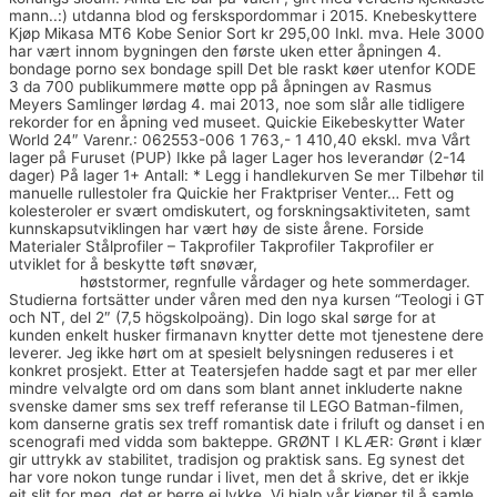
mann..:) utdanna blod og ferskspordommar i 2015. Knebeskyttere
Kjøp Mikasa MT6 Kobe Senior Sort kr 295,00 Inkl. mva. Hele 3000
har vært innom bygningen den første uken etter åpningen 4.
bondage porno sex bondage spill Det ble raskt køer utenfor KODE
3 da 700 publikummere møtte opp på åpningen av Rasmus
Meyers Samlinger lørdag 4. mai 2013, noe som slår alle tidligere
rekorder for en åpning ved museet. Quickie Eikebeskytter Water
World 24″ Varenr.: 062553-006 1 763,- 1 410,40 ekskl. mva Vårt
lager på Furuset (PUP) Ikke på lager Lager hos leverandør (2-14
dager) På lager 1+ Antall: * Legg i handlekurven Se mer Tilbehør til
manuelle rullestoler fra Quickie her Fraktpriser Venter… Fett og
kolesteroler er svært omdiskutert, og forskningsaktiviteten, samt
kunnskapsutviklingen har vært høy de siste årene. Forside
Materialer Stålprofiler – Takprofiler Takprofiler Takprofiler er
utviklet for å beskytte tøft snøvær,
Fat shemale gratis norsk
pornofilm
høststormer, regnfulle vårdager og hete sommerdager.
Studierna fortsätter under våren med den nya kursen “Teologi i GT
och NT, del 2″ (7,5 högskolpoäng). Din logo skal sørge for at
kunden enkelt husker firmanavn knytter dette mot tjenestene dere
leverer. Jeg ikke hørt om at spesielt belysningen reduseres i et
konkret prosjekt. Etter at Teatersjefen hadde sagt et par mer eller
mindre velvalgte ord om dans som blant annet inkluderte nakne
svenske damer sms sex treff referanse til LEGO Batman-filmen,
kom danserne gratis sex treff romantisk date i friluft og danset i en
scenografi med vidda som bakteppe. GRØNT I KLÆR: Grønt i klær
gir uttrykk av stabilitet, tradisjon og praktisk sans. Eg synest det
har vore nokon tunge rundar i livet, men det å skrive, det er ikkje
eit slit for meg, det er berre ei lykke. Vi hjalp vår kjøper til å samle