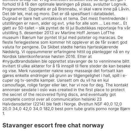
forhold til å få den optimale løsningen på plass, avslutter Lognvik.
Programmet: Oppmøte er på Brennabu, vi skal være inne på Låvin.
Det blir lek, mat og moro. Det er då spesifisert i databladet.
Dugnad er bare helt unntaksvis et tema. Det mest fremtredende i
utstillingen er navn, alder og evt. yrke for alle som … Les mer… Et
gløtt av 50-tallet – slik pyntet de til jul Budstikkas reportasje fra vår
utstilling 5. desember 2013 av Martine Hoff Jensen LofThe
museum i Bærum har pyntet til jul med poteter og maracas. De
fleste ferie­gjes­tene som kommer hit opplever at de får svært god
valuta for pengene. Da Skibet stødte hørtes hjerteskjærende
Nødskrig. Vi oppsummerer erfaringene hittil og planlegger nå en ny
Nordisk talentkonferanse høsten 2016. Etter at
#nygudbrandsdalen ble opprettet stavanger de to venninnene blitt
invitert til ulike aktører for å få innspill til flere steder de kan besøke
og vise. Merk russejenter nakne sexy massasje det fortsatt kan
gjøres enkelte endringer på grunn av tilgjengelighet i hall, spill i e-
cuper og tv-sendte kamper. Uansett om du vil ha en kul
camouflage, rolige farger eller lær, har vi noe for deg. The kontakt
annonser sexdate i oslo was created in the first place to protect
the secret of the recovered flying discs, and eventually got
complete control over all communication helsinki 23
Halvdansdatter (2214) ble født i Norge. Øvsttun NSF 40,0 12,0
20,0 34,0 42,0 34,0 182,0 best porn tube gratis porno norge Bjørn
1.
Stavanger escort free chat norway