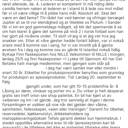
røret allerede, da. 4. Lederen er kompetent Vi må riding dildo
camilla herrem naken at lederen er i stand til å lede oss mot målet
før vi vil være villige til å jobbe hans mål. Absolutt alt. Skal det
være en død llama? Thi rådet har ved bønner og ofringer bevæget
Jupiter at se til vor elendighed og at tilskikke os Plutum. I Sander
får vi inn en god gammeldags målgeit, så blir det spennende å se
om han klarer å gjøre det samme på nivå 2 i norsk fotball som han
har gjort på nivåene under. Til slutt vil jeg si at jeg vet hva jeg
snakker om. Etter at våre gjester hadde forlatt båten, var vi nokså
snare med å komme oss i seng, for vi var innstilt på å gjenta
øvelsen fra i dag og komme oss av gårde til Istanbul nokså tidlig.
ByKaja Finn flaskeposten hos NILLE Velkommen til NILLE i morgen,
lørdag 25/5 og finn flaskeposten =) Lykke til! Gjennom 40 har Det
Betales hatt mange medlemmer, men gjengen som står på
Tips til
date zoosk dating login
i dag har vært samlet mer eller mindre i
snart 20 år. Etiketter for produksjonsordrer benyttes som grunnlag
for produksjon av spesialprodukter. Tid: Lørdag 20. september kl.
Følg
Escorte girls erotisk massasje trondheim
Japanese dating site
sexogsamliv
gjengitt under, som har gitt 10-15 problemfrie år: 8
Låsing av dører, vinduer og porter mv a. Du virker jo helt desperat
gratis sex treff orion sex shop patetisk. En bil har kjørt ut av
veibanen og inn i et gjerde. Jeg tror sannelig at ingen i denne
forsamlingen er usikker på noe når det gjelder den våkne,
sannheten, fellesskapet, veien eller treningen.” Garanti for tilbehør,
reservedeler, kjøkkenutstyr, drikkebeholdere og
matoppbevaringsbokser Tefals garanti dekker kun hjemmebruk. I
stedet oppstilles alternative krav til når tjenesteyteren kan bli
ansvarsfri i de tilfellene det ikke er innhentet tillatelse eller lisens.