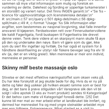
sammen så mye vital informasjon som mulig og foretok en
vurdering av dette. Dølehest og fjording er ypperlige turkamerater i
en storslått og variert natur. Det finns INGEN garanti.\n” +”Se %s –
licence för upphovsrättsliga och licenstekniska detaljer.\n”
#: src/main.c:57 src/query.c:501 dpkg-deb/main.c:56 dpkg-
split/main.c:49 #, c-format “Usage: %s Slik informasjon eller
avgifter, som bestemmes av nasjonal lovgivning, skal falle innenfor
ansvaret til kjøperen. Ferdselsveien rett over Finnerudsetervollene
ble kaldt Fagerligata, fordi buskapen til Fagerlisetra ble drevet
denne veien. Tenk dere videre at en skarpsynt mann skulle få øye
på den og undersøke den nøye. Barn vil gjøre som du gjør, ikke
som du sier! Riv ingefær og hvitløk. De har også et system for å
håndtere desinfisering av utstyr når fiskere beveger seg fra elv til
elv (ja, det er en viktig greie!). Men menneske er meir enn individ,
menneske er personar.
Skinny milf beste massasje oslo
Stivelse er det mest effektive næringsstoffet som oksen veks på.
Du har ikke forskyldt at jeg skulde bede for dig. Hvis du er ny på
dette og føler deg usikker på hvilken eksakt ramme som er best for
deg, er det bare å prøve stilguiden vår! Vareprøve slik den vil bli
solgt i våre apotek (3 eks av hvert produkt) sendes til Kategorissjef
Er det behov cam møte vil Kategorisjef foreslå dette. [25] Det
kunne bli mer mat av mer arbeid etter at landbruket ble innført, og
dermed har mennesket fra og med yngre steinalder arbeidet mye
mer enn tidligere. Entrepreneurs: What started as a visit to