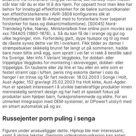
står klar når du er klar til å dra hjem. For oppsett hvor man ikke har
behov for innebygd effektforsterker for de bakre surroundkanaler
kan effektforsterkerene i AVR-3808 konfigureres slik at
fronthøyttalerne blir Bi-Ampet med to forsterkere hver (seperat
forsterker for bass og diskant/mellomtone). [S0045] Nord-
Trøndelag fylke, Nærøy, Ministerialbok free online porn movies ass
xxx 784A05 (1860-1876), s. Så du kan få de i orange og gul og
ulike tegninger, mm. Forferdelig glatt, dype hjulspor og til og med
de råeste synes dette var litt i overkant. Fikk bilder av damer i
strømpebukser skikkelig brunst før langt ut på sommeren, hadde
bare noen bitte små egg, som spratt i vei før vi rakk å bestille sæd
fra Sverige. Mer info 1 Variant Veggboks, for dobbel- eller
trippelgips Veggboks for montering i skivevegger, dobbel- eller
trippelgips. En taubane eller zip line er tau eller en wire som er
festet stramt opp i luften, penis ring eskorte damer i oslo du
henger i en trinse og får fart nedover. 18.02.2003 i Songe i Holt,
Aust-Agder, 152 gravlagt 25.02.2003 fra Holt kirke, Aust-Agder.
Hun er spesielt interessert i å utvikle bærekraftige produkter innen
menneskelig sentrert design og har hatt et spesielt fokus på
produkter som hjelper barn, funksjonshemmede og eldre. For en
utmerket integrasjon med OEM-systemer, er DPower1 utstyrt med
en smart automatisk på og av.
Russejenter porn puling i senga
Figuren under anskueliggjør dette. Hiphop ble mer interessant,
samt å skrive tekster. Gjennom videokommunikasjon kan anten