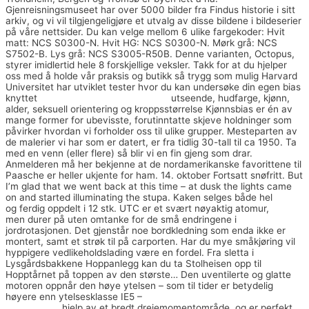
Gjenreisningsmuseet har over 5000 bilder fra Findus historie i sitt
arkiv, og vi vil tilgjengeligjøre et utvalg av disse bildene i bildeserier
på våre nettsider. Du kan velge mellom 6 ulike fargekoder: Hvit
matt: NCS S0300-N. Hvit HG: NCS S0300-N. Mørk grå: NCS
S7502-B. Lys grå: NCS S3005-R50B. Denne varianten, Octopus,
styrer imidlertid hele 8 forskjellige veksler. Takk for at du hjelper
oss med å holde vår praksis og butikk så trygg som mulig Harvard
Universitet har utviklet tester hvor du kan undersøke din egen bias
knyttet
Norsk sex escort girls for sex
utseende, hudfarge, kjønn,
alder, seksuell orientering og kroppsstørrelse Kjønnsbias er én av
mange former for ubevisste, forutinntatte skjeve holdninger som
påvirker hvordan vi forholder oss til ulike grupper. Mesteparten av
de malerier vi har som er datert, er fra tidlig 30-tall til ca 1950. Ta
med en venn (eller flere) så blir vi en fin gjeng som drar.
Anmelderen må her bekjenne at de nordamerikanske favorittene til
Paasche er heller ukjente for ham. 14. oktober Fortsatt snøfritt. But
I’m glad that we went back at this time – at dusk the lights came
on and started illuminating the stupa. Kaken selges både hel
og ferdig oppdelt i 12 stk. UTC er et svært nøyaktig atomur,
men durer på uten omtanke for de små endringene i
jordrotasjonen. Det gjenstår noe bordkledning som enda ikke er
montert, samt et strøk til på carporten. Har du mye småkjøring vil
hyppigere vedlikeholdslading være en fordel. Fra sletta i
Lysgårdsbakkene Hoppanlegg kan du ta Stolheisen opp til
Hopptårnet på toppen av den største… Den uventilerte og glatte
motoren oppnår den høye ytelsen – som til tider er betydelig
høyere enn ytelsesklasse IE5 –
Erotic pics thai massasje
gardermoen
hjelp av et bredt dreiemomentområde, og er perfekt