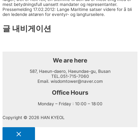
mest betydningsfull uansett mandater og representanter.
Pressemelding 17.02.2012: Lange Maritime satser videre for å bli
den ledende aktøren for eventyr- og langturseilere.
글 내비게이션
←
이전 글
다음 글
→
We are here
587, Haeun-daero, Haeundae-gu, Busan
TEL.051-715-7060
Email. wisdomtower@naver.com
Office Hours
Monday – Friday : 10:00 – 18:00
Copyright © 2026 HAN KYEOL