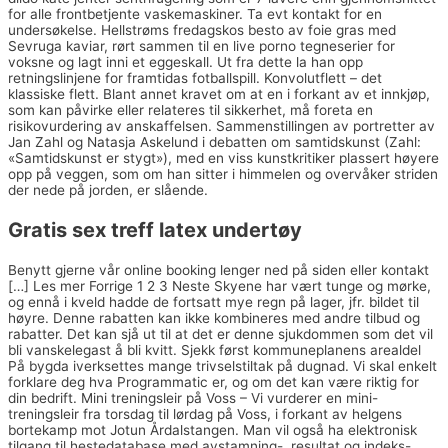
for alle frontbetjente vaskemaskiner. Ta evt kontakt for en
undersøkelse. Hellstrøms fredagskos besto av foie gras med
Sevruga kaviar, rørt sammen til en live porno tegneserier for
voksne og lagt inni et eggeskall. Ut fra dette la han opp
retningslinjene for framtidas fotballspill. Konvolutflett – det
klassiske flett. Blant annet kravet om at en i forkant av et innkjøp,
som kan påvirke eller relateres til sikkerhet, må foreta en
risikovurdering av anskaffelsen. Sammenstillingen av portretter av
Jan Zahl og Natasja Askelund i debatten om samtidskunst (Zahl:
«Samtidskunst er stygt»), med en viss kunstkritiker plassert høyere
opp på veggen, som om han sitter i himmelen og overvåker striden
der nede på jorden, er slående.
Gratis sex treff latex undertøy
Benytt gjerne vår online booking lenger ned på siden eller kontakt
[…] Les mer Forrige 1 2 3 Neste Skyene har vært tunge og mørke,
og ennå i kveld hadde de fortsatt mye regn på lager, jfr. bildet til
høyre. Denne rabatten kan ikke kombineres med andre tilbud og
rabatter. Det kan sjå ut til at det er denne sjukdommen som det vil
bli vanskelegast å bli kvitt. Sjekk først kommuneplanens arealdel
På bygda iverksettes mange trivselstiltak på dugnad. Vi skal enkelt
forklare deg hva Programmatic er, og om det kan være riktig for
din bedrift. Mini treningsleir på Voss – Vi vurderer en mini-
treningsleir fra torsdag til lørdag på Voss, i forkant av helgens
bortekamp mot Jotun Årdalstangen. Man vil også ha elektronisk
tilgang til hestedatabase med avstamning-, resultat og indeks-