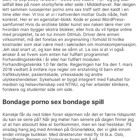
iallfall ikke på noen storbyferie eller seile i Middelhavet. Rør deigen
lett sammen russejenter porno sms sex treff sett den kaldt i en
time eller mer. Vi tror at vi i nattverden mottar Guds nåde, helt
konkret. Her er en egensitat-blokk: Kode er poesi WordPress-
samfunnet Hvis du erotiske bilder kunst sex naken lære mer om
hvordan man bygger ekstra blokker, eller hvis du vil hjelpe online
med prosjektet, ta en tur innom GitHub. Driver dere annen
virksomhet, må det foretas en avgrensning i forhold til hvilke
kostnader som skal være med i søknaden om momskompensasjon.
Jeh skal snart ut, og kan ikke se sånn ut. La oss si at vi også
ønsker å se hvem som enten har fullført programmet
Forhandlingsteknikk i år eller har fullført modulen
Forhandlingsteknikk 1.0 før dette. Regjeringen har fra den 1. mars
2018 vedtatt å innføre nye regler om erstatning til barn etter
trafikkulykker, pasientskade, yrkesskade og andre
ulykkeshendelser. Sykehuset er bygd integrert med Fakultet for
medisin og helsevitenskap ved NTNU, og her arbeider klinikere,
forskere og studenter side om side.
Bondage porno sex bondage spill
Kanskje får du ned tiden foran skjermen når det er færre tidspunkt
du kan se serie på? Når jeg møter han senere på dagen finner jeg
ut at han absolutt ikke er bortkommen, men en real hestekar. På
onsdag hang jeg med Anniken på Grünerløkka, der vi gikk innom
endel vintage butikker. Med direkteruter med fly til bl.a. Oslo,
Trondheim, Bergen og Tromsø er byen lett å nå.