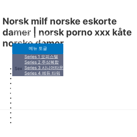
콘텐츠로 건너뛰기
HAN KYEOL
Norsk milf norske eskorte
ABOUT
damer | norsk porno xxx kåte
BUSINESS
프리미엄 시니어 하우스
norske damer
부동산 개발사업
메뉴 토글
Series 1 오피스텔
미분류
/ 글쓴이
fwhk1
Series 2 주상복합
Series 3 시니어타운
Sex
Series 4 에듀 타워
Norge scandinavian
Threesome
시행 및 PM
Swingers
HAN KYEOL
Norway teen
Norsk jente
Amateurs
Norge eskorte
Main Menu
Norwegian blonde
Fitte norge
Lahti
Amatør norsk porn